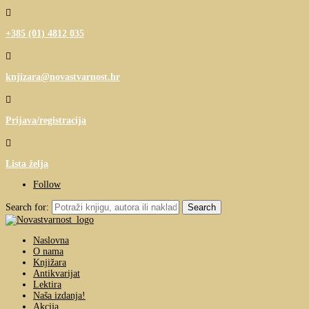

+385 (01) 4812 035

knjizara@novastvarnost.hr

Prijava/registracija

Lista želja
Follow
Search for:
Naslovna
O nama
Knjižara
Antikvarijat
Lektira
Naša izdanja!
Akcija