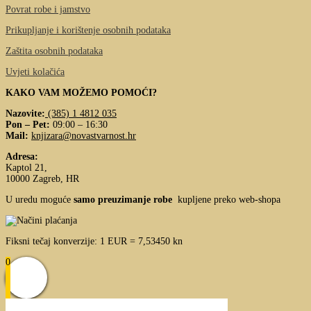
Povrat robe i jamstvo
Prikupljanje i korištenje osobnih podataka
Zaštita osobnih podataka
Uvjeti kolačića
KAKO VAM MOŽEMO POMOĆI?
Nazovite:
(385) 1 4812 035
Pon – Pet:
09:00 – 16:30
Mail:
knjizara@novastvarnost.hr
Adresa:
Kaptol 21,
10000 Zagreb, HR
U uredu moguće
samo preuzimanje robe
kupljene preko web-shopa
Fiksni tečaj konverzije: 1 EUR = 7,53450 kn
0