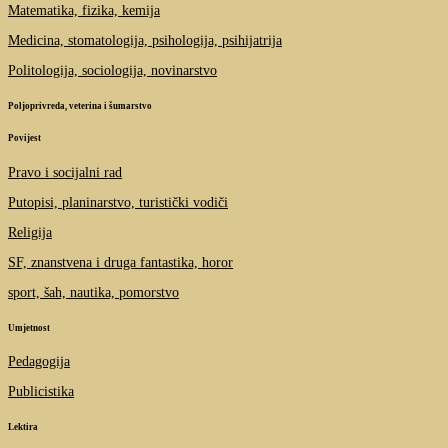
Matematika, fizika, kemija
Medicina, stomatologija, psihologija, psihijatrija
Politologija, sociologija, novinarstvo
Poljoprivreda, veterina i šumarstvo
Povijest
Pravo i socijalni rad
Putopisi, planinarstvo, turistički vodiči
Religija
SF, znanstvena i druga fantastika, horor
sport, šah, nautika, pomorstvo
Umjetnost
Pedagogija
Publicistika
Lektira