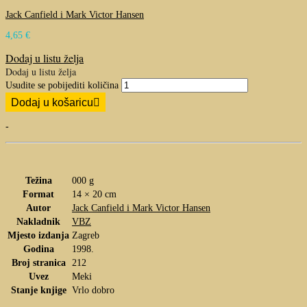
Jack Canfield i Mark Victor Hansen
4,65
€
Dodaj u listu želja
Dodaj u listu želja
Usudite se pobijediti količina
Dodaj u košaricu
-
Težina
000 g
Format
14 × 20 cm
Autor
Jack Canfield i Mark Victor Hansen
Nakladnik
VBZ
Mjesto izdanja
Zagreb
Godina
1998.
Broj stranica
212
Uvez
Meki
Stanje knjige
Vrlo dobro