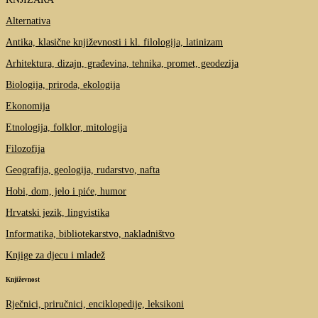
Alternativa
Antika, klasične književnosti i kl. filologija, latinizam
Arhitektura, dizajn, građevina, tehnika, promet, geodezija
Biologija, priroda, ekologija
Ekonomija
Etnologija, folklor, mitologija
Filozofija
Geografija, geologija, rudarstvo, nafta
Hobi, dom, jelo i piće, humor
Hrvatski jezik, lingvistika
Informatika, bibliotekarstvo, nakladništvo
Knjige za djecu i mladež
Književnost
Rječnici, priručnici, enciklopedije, leksikoni