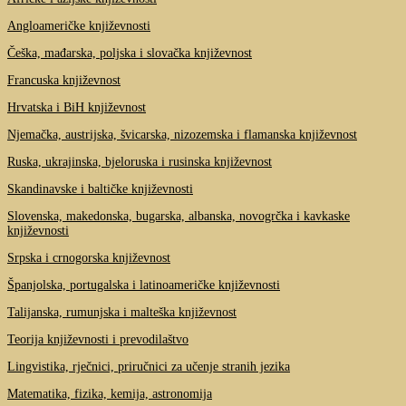
Angloameričke književnosti
Češka, mađarska, poljska i slovačka književnost
Francuska književnost
Hrvatska i BiH književnost
Njemačka, austrijska, švicarska, nizozemska i flamanska književnost
Ruska, ukrajinska, bjeloruska i rusinska književnost
Skandinavske i baltičke književnosti
Slovenska, makedonska, bugarska, albanska, novogrčka i kavkaske
književnosti
Srpska i crnogorska književnost
Španjolska, portugalska i latinoameričke književnosti
Talijanska, rumunjska i malteška književnost
Teorija književnosti i prevodilaštvo
Lingvistika, rječnici, priručnici za učenje stranih jezika
Matematika, fizika, kemija, astronomija