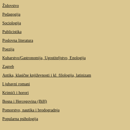
Židovstvo
Pedagogija
Sociologija
Publicistika
Poslovna literatura
Poezija
Kuharstvo/Gastronomija, Ugostiteljstvo, Enologija
Zagreb
Antika, klasične književnosti i kl. filologija, latinizam
Ljubavni romani
Krimići i horori
Bosna i Hercegovina (BiH)
Pomorstvo, nautika i brodogradnja
Popularna psihologija