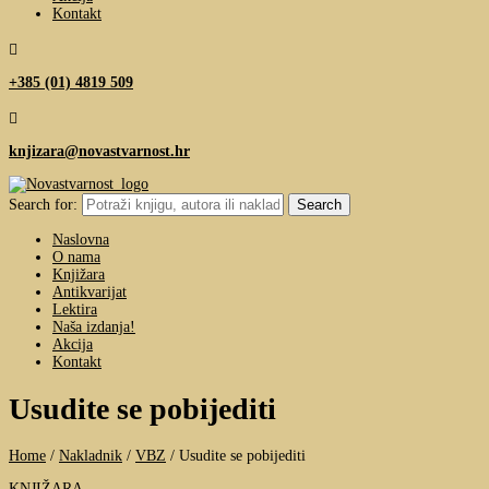
Kontakt

+385 (01) 4819 509

knjizara@novastvarnost.hr
Search for:
Naslovna
O nama
Knjižara
Antikvarijat
Lektira
Naša izdanja!
Akcija
Kontakt
Usudite se pobijediti
Home
/
Nakladnik
/
VBZ
/
Usudite se pobijediti
KNJIŽARA