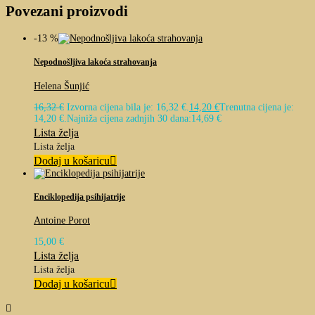
Povezani proizvodi
-13 %
Nepodnošljiva lakoća strahovanja
Helena Šunjić
16,32
€
Izvorna cijena bila je: 16,32 €.
14,20
€
Trenutna cijena je:
14,20 €.
Najniža cijena zadnjih 30 dana:
14,69
€
Lista želja
Lista želja
Dodaj u košaricu
Enciklopedija psihijatrije
Antoine Porot
15,00
€
Lista želja
Lista želja
Dodaj u košaricu
