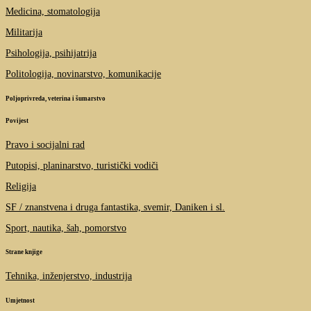
Medicina, stomatologija
Militarija
Psihologija, psihijatrija
Politologija, novinarstvo, komunikacije
Poljoprivreda, veterina i šumarstvo
Povijest
Pravo i socijalni rad
Putopisi, planinarstvo, turistički vodiči
Religija
SF / znanstvena i druga fantastika, svemir, Daniken i sl.
Sport, nautika, šah, pomorstvo
Strane knjige
Tehnika, inženjerstvo, industrija
Umjetnost