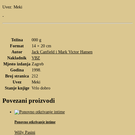
Uvez: Meki
-
Težina
000 g
Format
14 × 20 cm
Autor
Jack Canfield i Mark Victor Hansen
Nakladnik
VBZ
Mjesto izdanja
Zagreb
Godina
1998.
Broj stranica
212
Uvez
Meki
Stanje knjige
Vrlo dobro
Povezani proizvodi
Ponovno otkrivanje intime
Willy Pasini