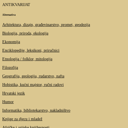
ANTIKVARIJAT
Alternativa
Arhitektura, dizajn, građevinarstvo, promet, geodezija
Biologija, priroda, ekologija
Ekonomija
Enciklopedije, leksikoni, priručnici
Etnologija / folklor, mitologija
Filozofija
Geografija, geologija, rudarstvo, nafta
Hobistika, kućni majstor, ručni radovi
Hrvatski jezik
Humor
Informatika, bibliotekarstvo, nakladništvo
Knjige za djecu i mladež
Afričke i azijske književnosti