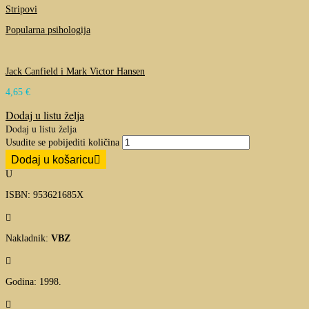
Stripovi
Popularna psihologija
Jack Canfield i Mark Victor Hansen
4,65
€
Dodaj u listu želja
Dodaj u listu želja
Usudite se pobijediti količina
Dodaj u košaricu
U
ISBN: 953621685X

Nakladnik:
VBZ

Godina: 1998.
