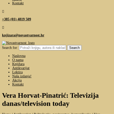
Kontakt

+385 (01) 4819 509

knjizara@novastvarnost.hr
Search for:
Naslovna
O nama
Knjižara
Antikvarijat
Lektira
Naša izdanja!
Akcija
Kontakt
Vera Horvat-Pinatrić: Televizija
danas/television today