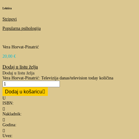
Lektira
Stripovi
Popularna psihologija
Vera Horvat-Pinatrić
20,00
€
Dodaj u listu želja
Dodaj u listu želja
Vera Horvat-Pinatrić: Televizija danas/television today količina
Dodaj u košaricu
U
ISBN:

Nakladnik:

Godina:

Uvez: