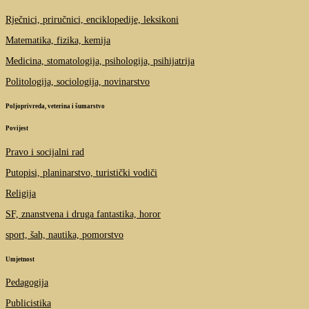
Rječnici, priručnici, enciklopedije, leksikoni
Matematika, fizika, kemija
Medicina, stomatologija, psihologija, psihijatrija
Politologija, sociologija, novinarstvo
Poljoprivreda, veterina i šumarstvo
Povijest
Pravo i socijalni rad
Putopisi, planinarstvo, turistički vodiči
Religija
SF, znanstvena i druga fantastika, horor
sport, šah, nautika, pomorstvo
Umjetnost
Pedagogija
Publicistika