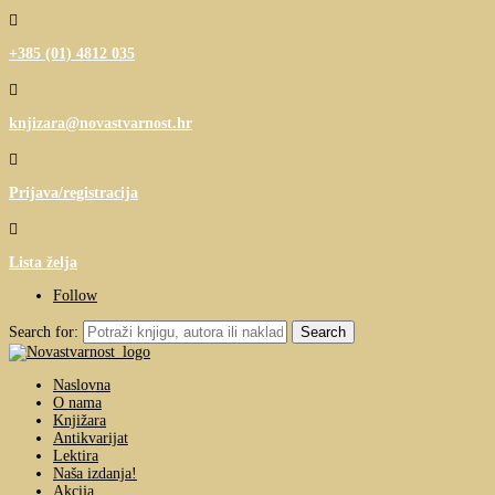

+385 (01) 4812 035

knjizara@novastvarnost.hr

Prijava/registracija

Lista želja
Follow
Search for:
Naslovna
O nama
Knjižara
Antikvarijat
Lektira
Naša izdanja!
Akcija