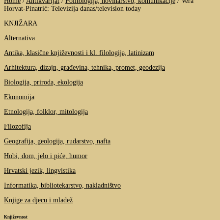
Home
/
Antikvarijat
/
Politologija, novinarstvo, komunikacije
/
Vera
Horvat-Pinatrić: Televizija danas/television today
KNJIŽARA
Alternativa
Antika, klasične književnosti i kl. filologija, latinizam
Arhitektura, dizajn, građevina, tehnika, promet, geodezija
Biologija, priroda, ekologija
Ekonomija
Etnologija, folklor, mitologija
Filozofija
Geografija, geologija, rudarstvo, nafta
Hobi, dom, jelo i piće, humor
Hrvatski jezik, lingvistika
Informatika, bibliotekarstvo, nakladništvo
Knjige za djecu i mladež
Književnost