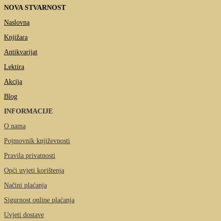
NOVA STVARNOST
Naslovna
Knjižara
Antikvarijat
Lektira
Akcija
Blog
INFORMACIJE
O nama
Pojmovnik književnosti
Pravila privatnosti
Opći uvjeti korištenja
Načini plaćanja
Sigurnost online plaćanja
Uvjeti dostave