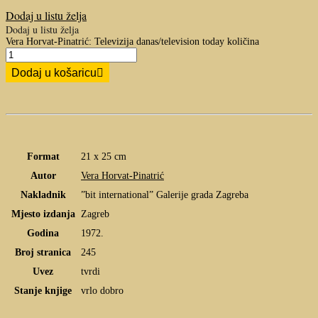
Dodaj u listu želja
Dodaj u listu želja
Vera Horvat-Pinatrić: Televizija danas/television today količina
Dodaj u košaricu
Format
21 x 25 cm
Autor
Vera Horvat-Pinatrić
Nakladnik
”bit international” Galerije grada Zagreba
Mjesto izdanja
Zagreb
Godina
1972.
Broj stranica
245
Uvez
tvrdi
Stanje knjige
vrlo dobro