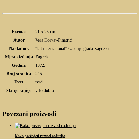
Format
21 x 25 cm
Autor
Vera Horvat-Pinatrić
Nakladnik
”bit international” Galerije grada Zagreba
Mjesto izdanja
Zagreb
Godina
1972.
Broj stranica
245
Uvez
tvrdi
Stanje knjige
vrlo dobro
Povezani proizvodi
Kako preživjeti razvod roditelja