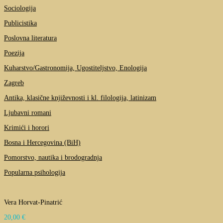
Sociologija
Publicistika
Poslovna literatura
Poezija
Kuharstvo/Gastronomija, Ugostiteljstvo, Enologija
Zagreb
Antika, klasične književnosti i kl. filologija, latinizam
Ljubavni romani
Krimići i horori
Bosna i Hercegovina (BiH)
Pomorstvo, nautika i brodogradnja
Popularna psihologija
Vera Horvat-Pinatrić
20,00
€