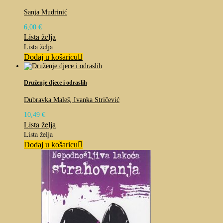
Sanja Mudrinić
6,00
€
Lista želja
Lista želja
Dodaj u košaricu
Druženje djece i odraslih
Dubravka Maleš, Ivanka Stričević
10,49
€
Lista želja
Lista želja
Dodaj u košaricu