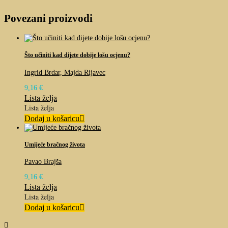
Povezani proizvodi
Što učiniti kad dijete dobije lošu ocjenu?
Ingrid Brdar, Majda Rijavec
9,16
€
Lista želja
Lista želja
Dodaj u košaricu
Umijeće bračnog života
Pavao Brajša
9,16
€
Lista želja
Lista želja
Dodaj u košaricu
