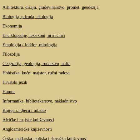
Arhitektura, dizajn, građevinarstvo, promet, geodezija
Biologija, priroda, ekologija
Ekonomija
Enciklopedije, leksikoni, priručnici
Etnologija / folklor, mitologija
Filozofija
Geografija, geologija, rudarstvo, nafta
Hobistika, kućni majstor, ručni radovi
Hrvatski jezik
Humor
Informatika, bibliotekarstvo, nakladništvo
Knjige za djecu i mladež
Afričke i azijske književnosti
Angloameričke književnosti
Češka, mađarska, poljska i slovačka književnost