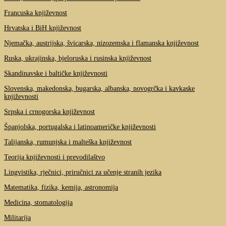
Francuska književnost
Hrvatska i BiH književnost
Njemačka, austrijska, švicarska, nizozemska i flamanska književnost
Ruska, ukrajinska, bjeloruska i rusinska književnost
Skandinavske i baltičke književnosti
Slovenska, makedonska, bugarska, albanska, novogrčka i kavkaske
književnosti
Srpska i crnogorska književnost
Španjolska, portugalska i latinoameričke književnosti
Talijanska, rumunjska i malteška književnost
Teorija književnosti i prevodilaštvo
Lingvistika, rječnici, priručnici za učenje stranih jezika
Matematika, fizika, kemija, astronomija
Medicina, stomatologija
Militarija