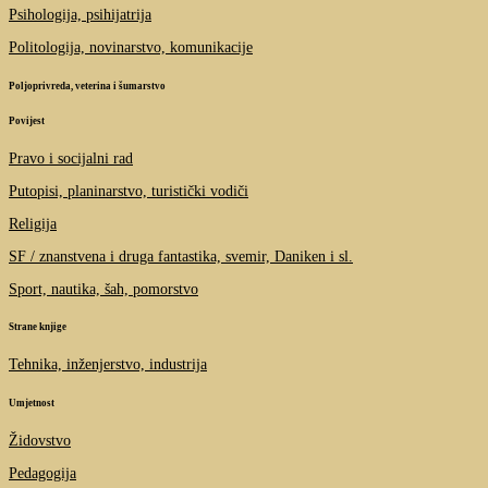
Psihologija, psihijatrija
Politologija, novinarstvo, komunikacije
Poljoprivreda, veterina i šumarstvo
Povijest
Pravo i socijalni rad
Putopisi, planinarstvo, turistički vodiči
Religija
SF / znanstvena i druga fantastika, svemir, Daniken i sl.
Sport, nautika, šah, pomorstvo
Strane knjige
Tehnika, inženjerstvo, industrija
Umjetnost
Židovstvo
Pedagogija