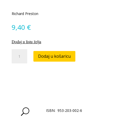
Richard Preston
9,40
€
Dodaj u listu želja
Vruća
Dodaj u košaricu
zona
količina
U
ISBN: 953-203-002-6