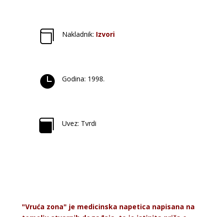

Nakladnik:
Izvori

Godina: 1998.

Uvez: Tvrdi
"Vruća zona" je medicinska napetica napisana na