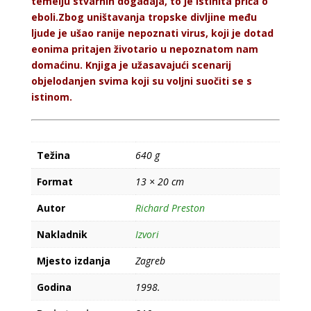
temelju stvarnih događaja, to je istinita priča o
eboli.Zbog uništavanja tropske divljine među
ljude je ušao ranije nepoznati virus, koji je dotad
eonima pritajen životario u nepoznatom nam
domaćinu. Knjiga je užasavajući scenarij
objelodanjen svima koji su voljni suočiti se s
istinom.
Težina
640 g
Format
13 × 20 cm
Autor
Richard Preston
Nakladnik
Izvori
Mjesto izdanja
Zagreb
Godina
1998.