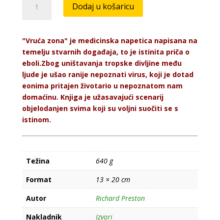
Dodaj u košaricu
zona
količina
"Vruća zona" je medicinska napetica napisana na
temelju stvarnih događaja, to je istinita priča o
eboli.Zbog uništavanja tropske divljine među
ljude je ušao ranije nepoznati virus, koji je dotad
eonima pritajen životario u nepoznatom nam
domaćinu. Knjiga je užasavajući scenarij
objelodanjen svima koji su voljni suočiti se s
istinom.
Težina
640 g
Format
13 × 20 cm
Autor
Richard Preston
Nakladnik
Izvori