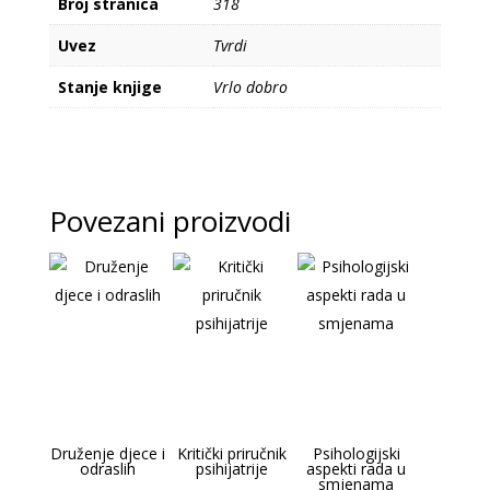
Broj stranica
318
Uvez
Tvrdi
Stanje knjige
Vrlo dobro
Povezani proizvodi
Druženje djece i
Kritički priručnik
Psihologijski
odraslih
psihijatrije
aspekti rada u
smjenama