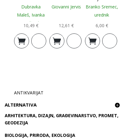
Dubravka
Giovanni Jervis
Branko Sremec,
Maleš, Ivanka
urednik
Stričević
10,49
€
12,61
€
6,00
€
Dodaj u
Dodaj u
Dodaj u
košaricu
košaricu
košaricu
ANTIKVARIJAT
ALTERNATIVA
ARHITEKTURA, DIZAJN, GRAĐEVINARSTVO, PROMET,
GEODEZIJA
BIOLOGIJA, PRIRODA, EKOLOGIJA