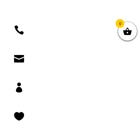
0

+385 (01) 4812 035

knjizara@novastvarnost.hr

Prijava/registracija

Lista želja