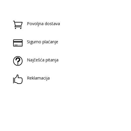

Povoljna dostava

Sigurno plaćanje
t
Najčešća pitanja

Reklamacija