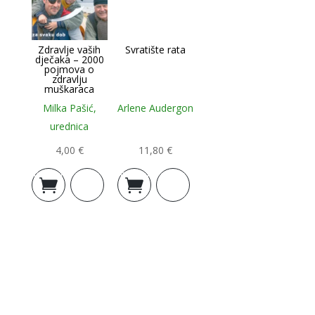
Zdravlje vaših
Svratište rata
dječaka – 2000
pojmova o
zdravlju
muškaraca
Milka Pašić,
Arlene Audergon
urednica
4,00
€
11,80
€
Dodaj u
Dodaj u
košaricu
košaricu