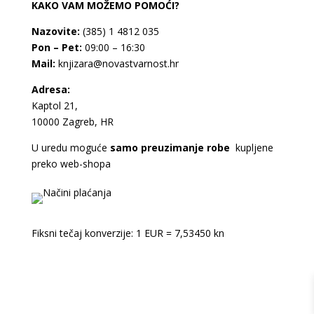
KAKO VAM MOŽEMO POMOĆI?
Nazovite:
(385) 1 4812 035
Pon – Pet:
09:00 – 16:30
Mail:
knjizara@novastvarnost.hr
Adresa:
Kaptol 21,
10000 Zagreb, HR
U uredu moguće
samo preuzimanje robe
kupljene
preko web-shopa
Fiksni tečaj konverzije: 1 EUR = 7,53450 kn