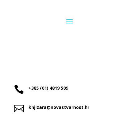

+385 (01) 4819 509

knjizara@novastvarnost.hr