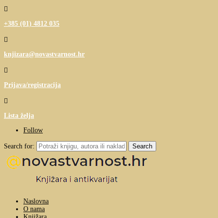

+385 (01) 4812 035

knjizara@novastvarnost.hr

Prijava/registracija

Lista želja
Follow
Search for:
Naslovna
O nama
Knjižara