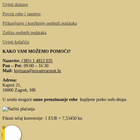
Uvjeti dostave
Povrat robe i jamstvo
Prikupljanje i korištenje osobnih podataka
Zaštita osobnih podataka
Uvjeti kolačića
KAKO VAM MOŽEMO POMOĆI?
Nazovite:
(385) 1 4812 035
Pon – Pet:
09:00 – 16:30
Mail:
knjizara@novastvarnost.hr
Adresa:
Kaptol 21,
10000 Zagreb, HR
U uredu moguće
samo preuzimanje robe
kupljene preko web-shopa
Fiksni tečaj konverzije: 1 EUR = 7,53450 kn
0