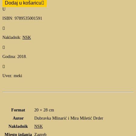
Dodaj u košaricu
U
ISBN: 9789535001591

Nakladnik:
NSK

Godina: 2018.

Uvez: meki
Format
20 × 28 cm
Autor
Dubravka Mlinarić
i
Mira Miletić Drder
Nakladnik
NSK
Mjesto izdanja
Zagreb