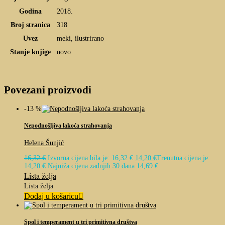
Godina
2018.
Broj stranica
318
Uvez
meki, ilustrirano
Stanje knjige
novo
Povezani proizvodi
-13 %
Nepodnošljiva lakoća strahovanja
Helena Šunjić
16,32
€
Izvorna cijena bila je: 16,32 €.
14,20
€
Trenutna cijena je:
14,20 €.
Najniža cijena zadnjih 30 dana:
14,69
€
Lista želja
Lista želja
Dodaj u košaricu
Spol i temperament u tri primitivna društva