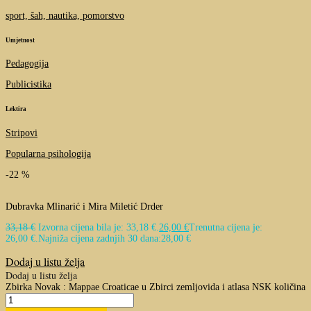
sport, šah, nautika, pomorstvo
Umjetnost
Pedagogija
Publicistika
Lektira
Stripovi
Popularna psihologija
-22 %
Dubravka Mlinarić
i
Mira Miletić Drder
33,18
€
Izvorna cijena bila je: 33,18 €.
26,00
€
Trenutna cijena je:
26,00 €.
Najniža cijena zadnjih 30 dana:
28,00
€
Dodaj u listu želja
Dodaj u listu želja
Zbirka Novak : Mappae Croaticae u Zbirci zemljovida i atlasa NSK količina