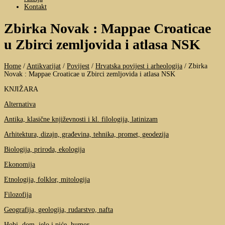
Kontakt
Zbirka Novak : Mappae Croaticae
u Zbirci zemljovida i atlasa NSK
Home
/
Antikvarijat
/
Povijest
/
Hrvatska povijest i arheologija
/
Zbirka
Novak : Mappae Croaticae u Zbirci zemljovida i atlasa NSK
KNJIŽARA
Alternativa
Antika, klasične književnosti i kl. filologija, latinizam
Arhitektura, dizajn, građevina, tehnika, promet, geodezija
Biologija, priroda, ekologija
Ekonomija
Etnologija, folklor, mitologija
Filozofija
Geografija, geologija, rudarstvo, nafta
Hobi, dom, jelo i piće, humor