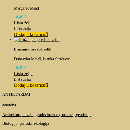
Margaret Mead
10,40
€
Lista želja
Lista želja
Dodaj u košaricu
Druženje djece i odraslih
Dubravka Maleš, Ivanka Stričević
10,49
€
Lista želja
Lista želja
Dodaj u košaricu
ANTIKVARIJAT
Alternativa
Arhitektura, dizajn, građevinarstvo, promet, geodezija
Biologija, priroda, ekologija