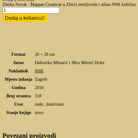
Zbirka Novak : Mappae Croaticae u Zbirci zemljovida i atlasa NSK količina
Dodaj u košaricu
Format
20 × 28 cm
Autor
Dubravka Mlinarić
i
Mira Miletić Drder
Nakladnik
NSK
Mjesto izdanja
Zagreb
Godina
2018.
Broj stranica
318
Uvez
meki, ilustrirano
Stanje knjige
novo
Povezani proizvodi