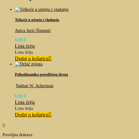
Teškoće u učenju i vladanju
Anica Jurić-Šimunić
6,00
€
Lista želja
Lista želja
Dodaj u košaricu
Psihodinamika porodičnog života
Nathan W. Ackerman
6,00
€
Lista želja
Lista želja
Dodaj u košaricu

Povoljna dostava