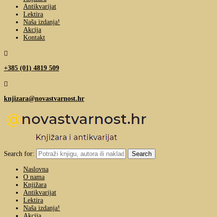
Antikvarijat
Lektira
Naša izdanja!
Akcija
Kontakt

+385 (01) 4819 509

knjizara@novastvarnost.hr
Search for:
Naslovna
O nama
Knjižara
Antikvarijat
Lektira
Naša izdanja!
Akcija