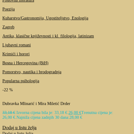
Poslovna literatura
Poezija
Kuharstvo/Gastronomija, Ugostiteljstvo, Enologija
Zagreb
Antika, klasične književnosti i kl. filologija, latinizam
Ljubavni romani
Krimići i horori
Bosna i Hercegovina (BiH)
Pomorstvo, nautika i brodogradnja
Popularna psihologija
-22 %
Dubravka Mlinarić
i
Mira Miletić Drder
33,18
€
Izvorna cijena bila je: 33,18 €.
26,00
€
Trenutna cijena je:
26,00 €.
Najniža cijena zadnjih 30 dana:
28,00
€
Dodaj u listu želja
Dodaj u listu želja