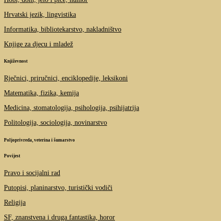
Hrvatski jezik, lingvistika
Informatika, bibliotekarstvo, nakladništvo
Knjige za djecu i mladež
Književnost
Rječnici, priručnici, enciklopedije, leksikoni
Matematika, fizika, kemija
Medicina, stomatologija, psihologija, psihijatrija
Politologija, sociologija, novinarstvo
Poljoprivreda, veterina i šumarstvo
Povijest
Pravo i socijalni rad
Putopisi, planinarstvo, turistički vodiči
Religija
SF, znanstvena i druga fantastika, horor