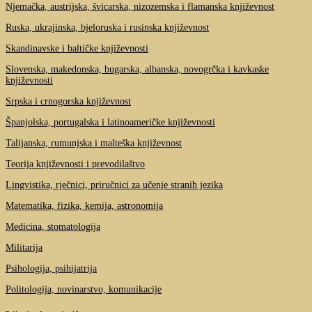
Njemačka, austrijska, švicarska, nizozemska i flamanska književnost
Ruska, ukrajinska, bjeloruska i rusinska književnost
Skandinavske i baltičke književnosti
Slovenska, makedonska, bugarska, albanska, novogrčka i kavkaske
književnosti
Srpska i crnogorska književnost
Španjolska, portugalska i latinoameričke književnosti
Talijanska, rumunjska i malteška književnost
Teorija književnosti i prevodilaštvo
Lingvistika, rječnici, priručnici za učenje stranih jezika
Matematika, fizika, kemija, astronomija
Medicina, stomatologija
Militarija
Psihologija, psihijatrija
Politologija, novinarstvo, komunikacije