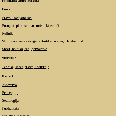
Poljoprivreda, veterina i šumarstvo
Povijest
Pravo i socijalni rad
Putopisi, planinarstvo, turistički vodiči
Religija
SF / znanstvena i druga fantastika, svemir, Daniken i sl.
Sport, nautika, šah, pomorstvo
Strane knjige
Tehnika, inženjerstvo, industrija
Umjetnost
Židovstvo
Pedagogija
Sociologija
Publicistika