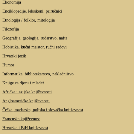
Ekonomija
Enciklopedije, leksikoni, priručnici
Etnologija / folklor, mitologija
Filozofija
Geografija, geologija, rudarstvo, nafta
Hobistika, kućni majstor, ručni radovi
Hrvatski jezik
Humor
Informatika, bibliotekarstvo, nakladništvo
Knjige za djecu i mladež
Afričke i azijske književnosti
Angloameričke književnosti
Češka, mađarska, poljska i slovačka književnost
Francuska književnost
Hrvatska i BiH književnost