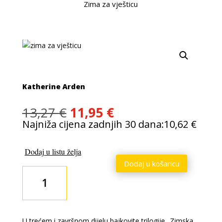
Zima za vješticu
-10 %
Katherine Arden
Izvorna
Trenutna
13,27
€
11,95
€
cijena
cijena
Najniža cijena zadnjih 30 dana:
10,62
€
bila
je:
je:
11,95 €.
Dodaj u listu želja
13,27 €.
Dodaj u košaricu
Zima
za
vješticu
količina
U trećem i završnom dijelu bajkovite trilogije „Zimska