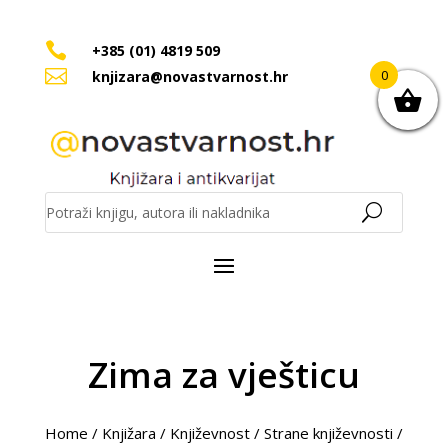

+385 (01) 4819 509

0
knjizara@novastvarnost.hr
Zima za vješticu
Home
/
Knjižara
/
Književnost
/
Strane književnosti
/