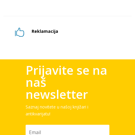

Reklamacija
Prijavite se na
naš
newsletter
Saznaj novitete u našoj knjižari i
antikvarijatu!