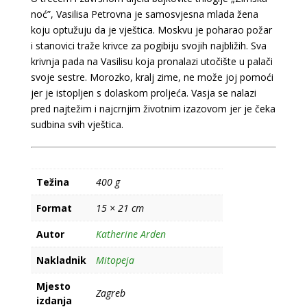
noć”, Vasilisa Petrovna je samosvjesna mlada žena
koju optužuju da je vještica. Moskvu je poharao požar
i stanovici traže krivce za pogibiju svojih najbližih. Sva
krivnja pada na Vasilisu koja pronalazi utočište u palači
svoje sestre. Morozko, kralj zime, ne može joj pomoći
jer je istopljen s dolaskom proljeća. Vasja se nalazi
pred najtežim i najcrnjim životnim izazovom jer je čeka
sudbina svih vještica.
Težina
400 g
Format
15 × 21 cm
Autor
Katherine Arden
Nakladnik
Mitopeja
Mjesto
Zagreb
izdanja