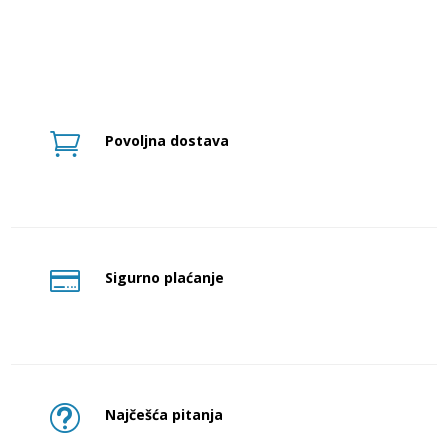
13,27 €.
19,91 €.

Povoljna dostava

Sigurno plaćanje
t
Najčešća pitanja