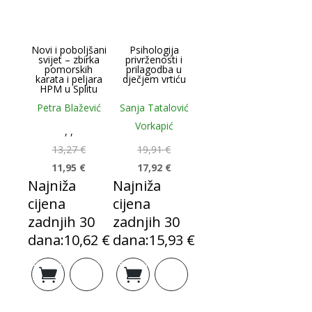
%
%
Novi i poboljšani
Psihologija
svijet – zbirka
privrženosti i
pomorskih
prilagodba u
karata i peljara
dječjem vrtiću
HPM u Splitu
Petra Blažević
Sanja Tatalović
Vorkapić
,
,
13,27
€
19,91
€
11,95
€
17,92
€
Najniža
Najniža
cijena
cijena
zadnjih 30
zadnjih 30
dana:
10,62
€
dana:
15,93
€
Izvorna
Trenutna
Izvorna
Trenutna
Dodaj u
Dodaj u
cijena
cijena
cijena
cijena
košaricu
košaricu
bila
je:
bila
je:
je:
11,95 €.
je:
17,92 €.