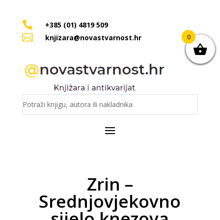

+385 (01) 4819 509

0
knjizara@novastvarnost.hr
Zrin –
Srednjovjekovno
sijelo knezova