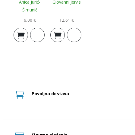
Anica Jurić-
Giovanni Jervis
Šimunić
6,00
€
12,61
€
Dodaj u
Dodaj u
košaricu
košaricu

Povoljna dostava
Sigurno plaćanje