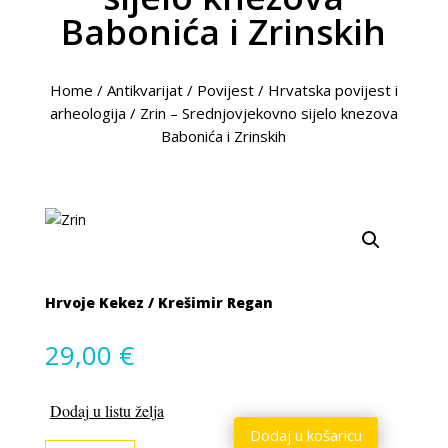
Babonića i Zrinskih
Home
/
Antikvarijat
/
Povijest
/
Hrvatska povijest i
arheologija
/
Zrin – Srednjovjekovno sijelo knezova
Babonića i Zrinskih
Hrvoje Kekez / Krešimir Regan
29,00
€
Dodaj u listu želja
Dodaj u košaricu