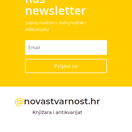
newsletter
Saznaj novitete u našoj knjižari i
antikvarijatu!
Prijavi se