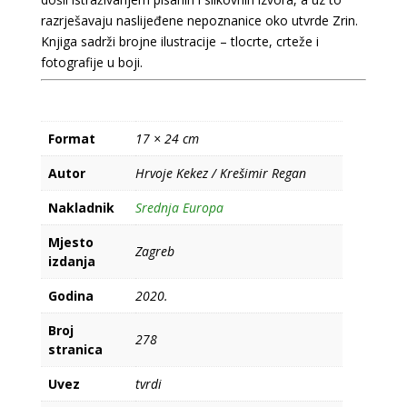
razrješavaju naslijeđene nepoznanice oko utvrde Zrin.
Knjiga sadrži brojne ilustracije – tlocrte, crteže i
fotografije u boji.
Format
17 × 24 cm
Autor
Hrvoje Kekez / Krešimir Regan
Nakladnik
Srednja Europa
Mjesto
Zagreb
izdanja
Godina
2020.
Broj
278
stranica
Uvez
tvrdi