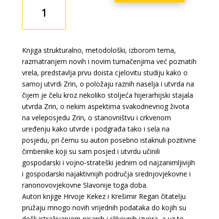
Zrin
-
Srednjovjekovno
sijelo
knezova
Knjiga strukturalno, metodološki, izborom tema,
Babonića
razmatranjem novih i novim tumačenjima već poznatih
i
vrela, predstavlja prvu doista cjelovitu studiju kako o
Zrinskih
samoj utvrdi Zrin, o položaju raznih naselja i utvrda na
količina
čijem je čelu kroz nekoliko stoljeća hijerarhijski stajala
utvrda Zrin, o nekim aspektima svakodnevnog života
na veleposjedu Zrin, o stanovništvu i crkvenom
uređenju kako utvrde i podgrađa tako i sela na
posjedu, pri čemu su autori posebno istaknuli pozitivne
čimbenike koji su sam posjed i utvrdu učinili
gospodarski i vojno-strateški jednim od najzanimljivijih
i gospodarski najaktivnijih područja srednjovjekovne i
ranonovovjekovne Slavonije toga doba.
Autori knjige Hrvoje Kekez i Krešimir Regan čitatelju
pružaju mnogo novih vrijednih podataka do kojih su
došli istraživanjem pisanih i slikovnih izvora, a uz to