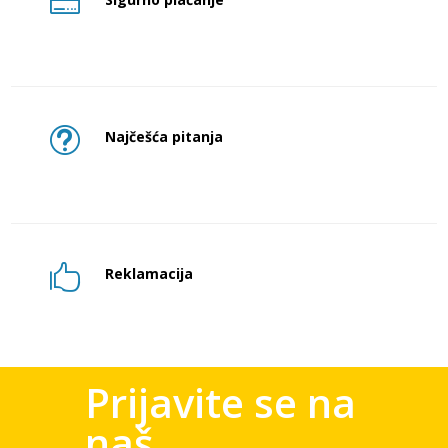

t
Najčešća pitanja

Reklamacija
Prijavite se na
naš