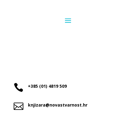

+385 (01) 4819 509

knjizara@novastvarnost.hr