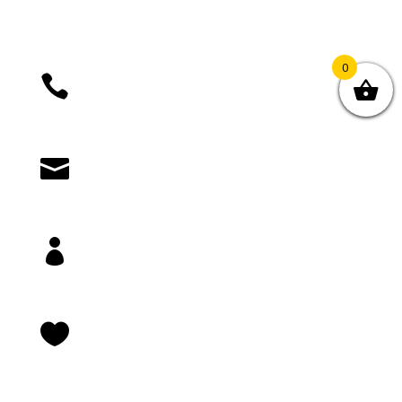
0

+385 (01) 4812 035

knjizara@novastvarnost.hr

Prijava/registracija

Lista želja