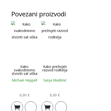
Povezani proizvodi
Kako
Kako preživjeti
svakodnevno
razvod roditelja
stvoriti sat viška
Michael Heppell
Sanja Mudrinić
6,00
€
6,00
€
Dodaj u
Dodaj u
košaricu
košaricu