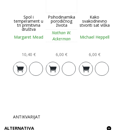
Spol i
Psihodinamika
Kako
temperament u
porodičnog
svakodnevno
tri primitivna
života
stvoriti sat viška
društva
Nathan W.
Margaret Mead
Michael Heppell
Ackerman
10,40
€
6,00
€
6,00
€
Dodaj u
Dodaj u
Dodaj u
košaricu
košaricu
košaricu
ANTIKVARIJAT
ALTERNATIVA