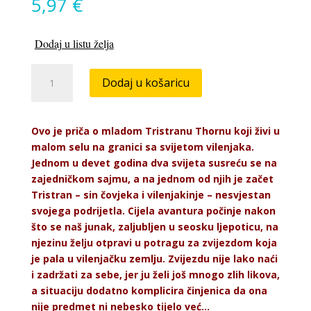
5,97
€
Dodaj u listu želja
Zvjezdana
Dodaj u košaricu
prašina
količina
Ovo je priča o mladom Tristranu Thornu koji živi u
malom selu na granici sa svijetom vilenjaka.
Jednom u devet godina dva svijeta susreću se na
zajedničkom sajmu, a na jednom od njih je začet
Tristran – sin čovjeka i vilenjakinje – nesvjestan
svojega podrijetla. Cijela avantura počinje nakon
što se naš junak, zaljubljen u seosku ljepoticu, na
njezinu želju otpravi u potragu za zvijezdom koja
je pala u vilenjačku zemlju. Zvijezdu nije lako naći
i zadržati za sebe, jer ju želi još mnogo zlih likova,
a situaciju dodatno komplicira činjenica da ona
nije predmet ni nebesko tijelo već...