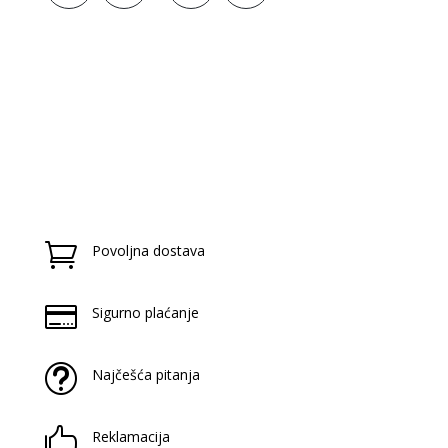

Povoljna dostava

Sigurno plaćanje
t
Najčešća pitanja

Reklamacija