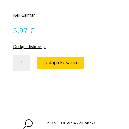
Neil Gaiman
5,97
€
Dodaj u listu želja
Zvjezdana
Dodaj u košaricu
prašina
količina
U
ISBN: 978-953-220-565-7