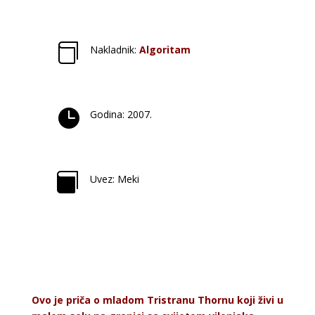

Nakladnik:
Algoritam

Godina: 2007.

Uvez: Meki
Ovo je priča o mladom Tristranu Thornu koji živi u