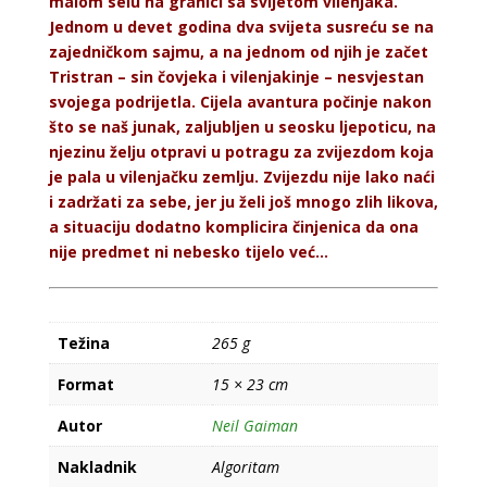
malom selu na granici sa svijetom vilenjaka.
Jednom u devet godina dva svijeta susreću se na
zajedničkom sajmu, a na jednom od njih je začet
Tristran – sin čovjeka i vilenjakinje – nesvjestan
svojega podrijetla. Cijela avantura počinje nakon
što se naš junak, zaljubljen u seosku ljepoticu, na
njezinu želju otpravi u potragu za zvijezdom koja
je pala u vilenjačku zemlju. Zvijezdu nije lako naći
i zadržati za sebe, jer ju želi još mnogo zlih likova,
a situaciju dodatno komplicira činjenica da ona
nije predmet ni nebesko tijelo već...
Težina
265 g
Format
15 × 23 cm
Autor
Neil Gaiman
Nakladnik
Algoritam