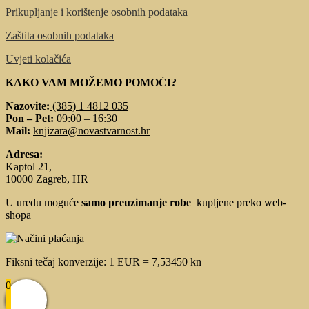
Prikupljanje i korištenje osobnih podataka
Zaštita osobnih podataka
Uvjeti kolačića
KAKO VAM MOŽEMO POMOĆI?
Nazovite:
(385) 1 4812 035
Pon – Pet:
09:00 – 16:30
Mail:
knjizara@novastvarnost.hr
Adresa:
Kaptol 21,
10000 Zagreb, HR
U uredu moguće
samo preuzimanje robe
kupljene preko web-
shopa
Fiksni tečaj konverzije: 1 EUR = 7,53450 kn
0