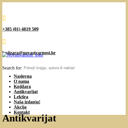

+385 (01) 4819 509

knjizara@novastvarnost.hr
Search for:
Naslovna
O nama
Knjižara
Antikvarijat
Lektira
Naša izdanja!
Akcija
Kontakt
Antikvarijat