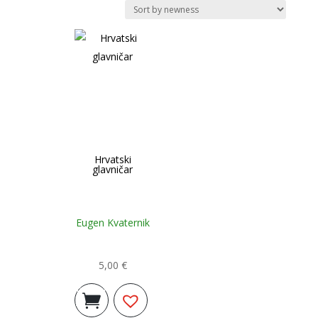
Hrvatski
glavničar
Eugen Kvaternik
5,00
€
Dodaj u
košaricu