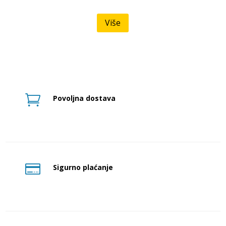
Više

Povoljna dostava

Sigurno plaćanje