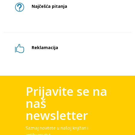
t
Najčešća pitanja

Reklamacija
Prijavite se na
naš
newsletter
Saznaj novitete u našoj knjižari i
antikvarijatu!