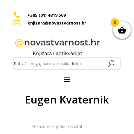

+385 (01) 4819 509

0
knjizara@novastvarnost.hr
Eugen Kvaternik
Prikazuje se jedan rezultat