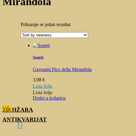
Mirandola
Prikazuje se jedan rezultat
Soneti
Giovanni Pico della Mirandola
3,98
€
Lista želja
Lista želja
Dodaj u košaricu
Više
Više
KNJIŽARA
ANTIKVARIJAT
