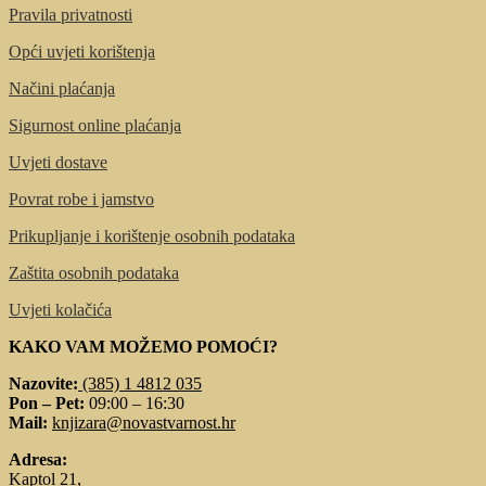
Pravila privatnosti
Opći uvjeti korištenja
Načini plaćanja
Sigurnost online plaćanja
Uvjeti dostave
Povrat robe i jamstvo
Prikupljanje i korištenje osobnih podataka
Zaštita osobnih podataka
Uvjeti kolačića
KAKO VAM MOŽEMO POMOĆI?
Nazovite:
(385) 1 4812 035
Pon – Pet:
09:00 – 16:30
Mail:
knjizara@novastvarnost.hr
Adresa:
Kaptol 21,