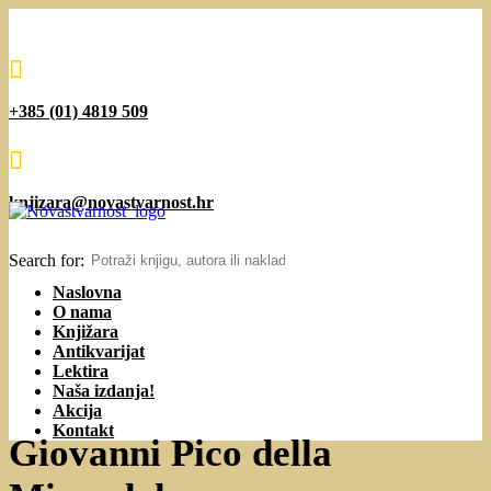

+385 (01) 4819 509

knjizara@novastvarnost.hr
Search for:
Naslovna
O nama
Knjižara
Antikvarijat
Lektira
Naša izdanja!
Akcija
Kontakt
Giovanni Pico della