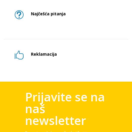
t
Najčešća pitanja

Reklamacija
Prijavite se na
naš
newsletter