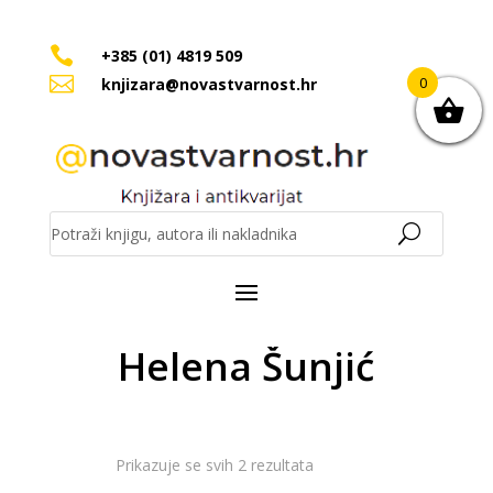

+385 (01) 4819 509

0
knjizara@novastvarnost.hr
Helena Šunjić
Poredano
Prikazuje se svih 2 rezultata
po