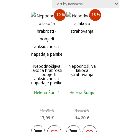
najnovijem
-10 %
-13 %
Nepodnošljiva
Nepodnošljiva
lakoća hrabrosti
lakoća
– pobjedi
strahovanja
anksioznost i
napadaje panike
Helena Šunjić
Helena Šunjić
19,99
€
16,32
€
17,99
€
14,20
€
Izvorna
Trenutna
Izvorna
Trenutna
Dodaj u
Dodaj u