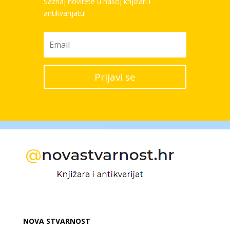
Saznaj novitete u našoj knjižari i
antikvarijatu!
Prijavi se
NOVA STVARNOST