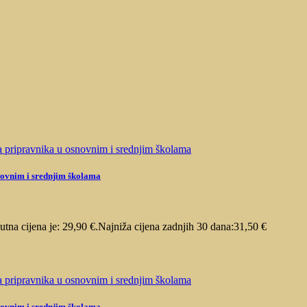
snovnim i srednjim školama
utna cijena je: 29,90 €.
Najniža cijena zadnjih 30 dana:
31,50
€
snovnim i srednjim školama