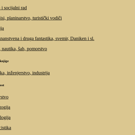
i socijalni rad
si, planinarstvo, turistički vodiči
ija
znanstvena i druga fantastika, svemir, Daniken i sl.
, nautika, šah, pomorstvo
knjige
ka, inženjerstvo, industrija
ost
stvo
ogija
logija
cistika