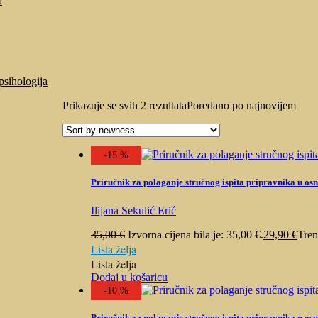
a
psihologija
Prikazuje se svih 2 rezultata
Poredano po najnovijem
-15 %
Priručnik za polaganje stručnog ispita pripravnika u o
Ilijana Sekulić Erić
35,00
€
Izvorna cijena bila je: 35,00 €.
29,90
€
Tren
Lista želja
Lista želja
Dodaj u košaricu
-10 %
Priručnik za polaganje stručnog ispita pripravnika u o