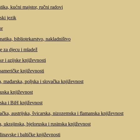
tika, kućni majstor, ručni radovi
ski jezik
r
matika, bibliotekarstvo, nakladništvo
e za djecu i mladež
ke i azijske književnosti
američke književnosti
, mađarska, poljska i slovačka književnost
uska književnost
ska i BiH književnost
čka, austrijska, švicarska, nizozemska i flamanska književnost
, ukrajinska, bjeloruska i rusinska književnost
inavske i baltičke književnosti