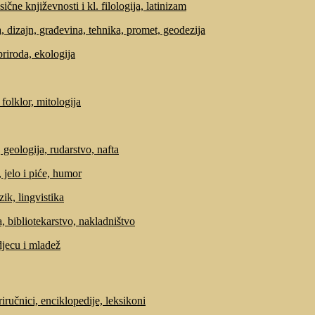
sične književnosti i kl. filologija, latinizam
, dizajn, građevina, tehnika, promet, geodezija
priroda, ekologija
 folklor, mitologija
 geologija, rudarstvo, nafta
 jelo i piće, humor
zik, lingvistika
, bibliotekarstvo, nakladništvo
djecu i mladež
riručnici, enciklopedije, leksikoni