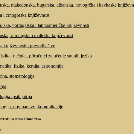
nska, makedonska, bugarska, albanska, novogrčka i kavkaske književn
a i crnogorska književnost
olska, portugalska i latinoameričke književnosti
anska, rumunjska i malteška književnost
ja književnosti i prevodilaštvo
stika, rječnici, priručnici za učenje stranih jezika
atika, fizika, kemija, astronomija
ina, stomatologija
rija
ogija, psihijatrija
ologija, novinarstvo, komunikacije
ivreda, veterina i šumarstvo
t