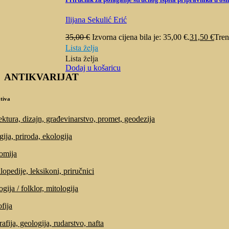
Ilijana Sekulić Erić
35,00
€
Izvorna cijena bila je: 35,00 €.
31,50
€
Tren
Lista želja
Lista želja
Dodaj u košaricu
ANTIKVARIJAT
tiva
ektura, dizajn, građevinarstvo, promet, geodezija
gija, priroda, ekologija
omija
lopedije, leksikoni, priručnici
gija / folklor, mitologija
fija
afija, geologija, rudarstvo, nafta