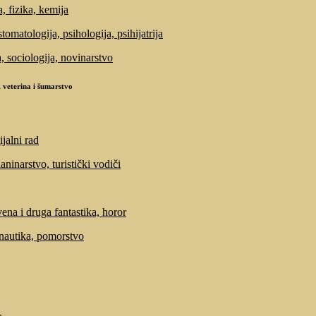
, fizika, kemija
tomatologija, psihologija, psihijatrija
a, sociologija, novinarstvo
 veterina i šumarstvo
ijalni rad
laninarstvo, turistički vodiči
ena i druga fantastika, horor
 nautika, pomorstvo