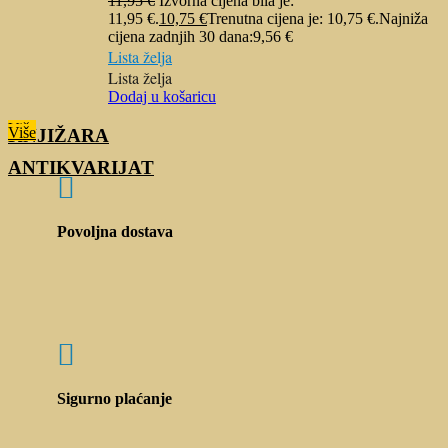
11,95
€
Izvorna cijena bila je:
11,95 €.
10,75
€
Trenutna cijena je: 10,75 €.
Najniža
cijena zadnjih 30 dana:
9,56
€
Lista želja
Lista želja
Dodaj u košaricu
Više
Više
KNJIŽARA
ANTIKVARIJAT

Povoljna dostava

Sigurno plaćanje