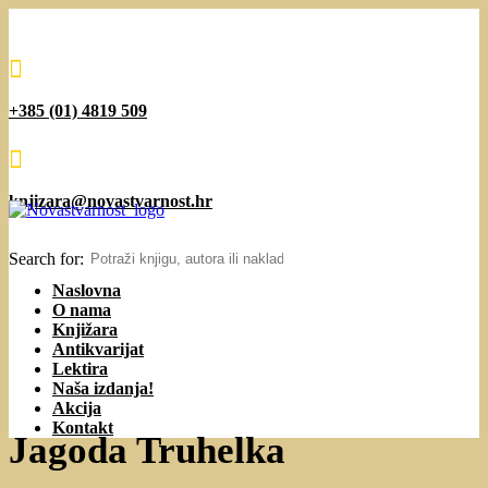

+385 (01) 4819 509

knjizara@novastvarnost.hr
Search for:
Naslovna
O nama
Knjižara
Antikvarijat
Lektira
Naša izdanja!
Akcija
Kontakt
Jagoda Truhelka