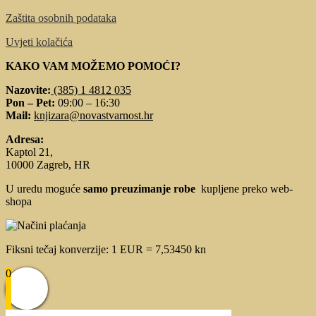
Zaštita osobnih podataka
Uvjeti kolačića
KAKO VAM MOŽEMO POMOĆI?
Nazovite:
(385) 1 4812 035
Pon – Pet:
09:00 – 16:30
Mail:
knjizara@novastvarnost.hr
Adresa:
Kaptol 21,
10000 Zagreb, HR
U uredu moguće
samo preuzimanje robe
kupljene preko web-
shopa
Fiksni tečaj konverzije: 1 EUR = 7,53450 kn
0