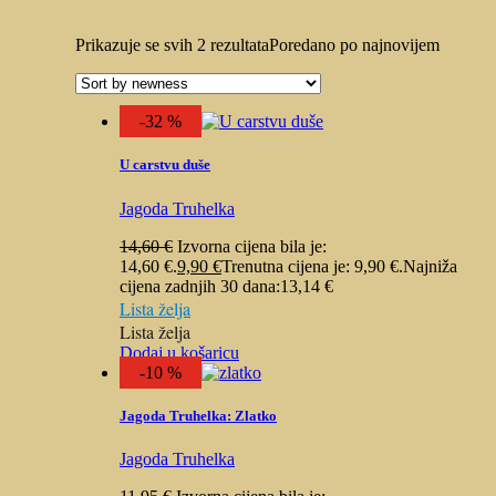
Prikazuje se svih 2 rezultata
Poredano po najnovijem
-32 %
U carstvu duše
Jagoda Truhelka
14,60
€
Izvorna cijena bila je:
14,60 €.
9,90
€
Trenutna cijena je: 9,90 €.
Najniža
cijena zadnjih 30 dana:
13,14
€
Lista želja
Lista želja
Dodaj u košaricu
-10 %
Jagoda Truhelka: Zlatko
Jagoda Truhelka