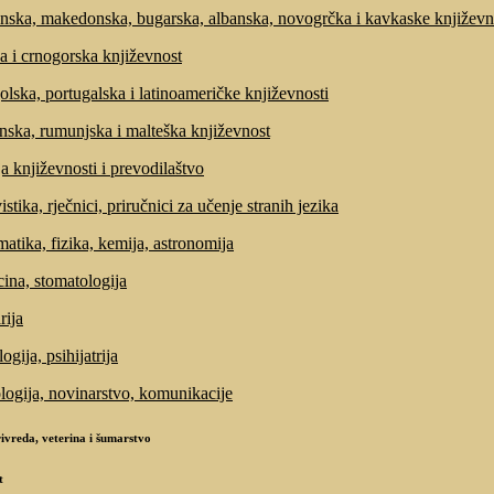
nska, makedonska, bugarska, albanska, novogrčka i kavkaske književn
a i crnogorska književnost
olska, portugalska i latinoameričke književnosti
anska, rumunjska i malteška književnost
ja književnosti i prevodilaštvo
stika, rječnici, priručnici za učenje stranih jezika
atika, fizika, kemija, astronomija
ina, stomatologija
rija
ogija, psihijatrija
ologija, novinarstvo, komunikacije
ivreda, veterina i šumarstvo
t