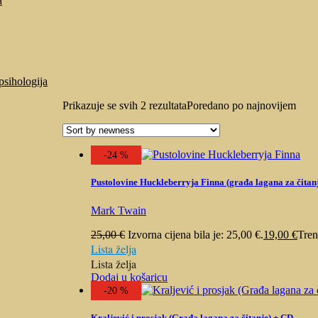
a
psihologija
Prikazuje se svih 2 rezultata
Poredano po najnovijem
-24 %
Pustolovine Huckleberryja Finna (građa lagana za čitan
Mark Twain
25,00
€
Izvorna cijena bila je: 25,00 €.
19,00
€
Tren
Lista želja
Lista želja
Dodaj u košaricu
-20 %
Kraljević i prosjak (Građa lagana za čitanje) + CD