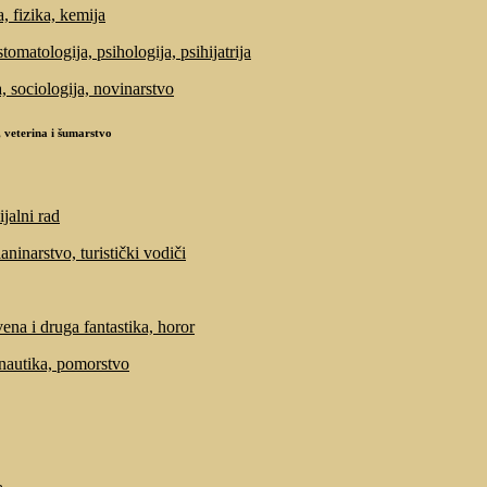
, fizika, kemija
tomatologija, psihologija, psihijatrija
a, sociologija, novinarstvo
 veterina i šumarstvo
ijalni rad
laninarstvo, turistički vodiči
ena i druga fantastika, horor
 nautika, pomorstvo