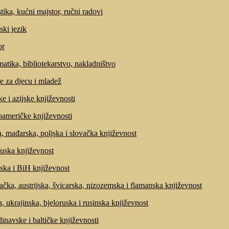
tika, kućni majstor, ručni radovi
ski jezik
r
matika, bibliotekarstvo, nakladništvo
e za djecu i mladež
ke i azijske književnosti
američke književnosti
, mađarska, poljska i slovačka književnost
uska književnost
ska i BiH književnost
čka, austrijska, švicarska, nizozemska i flamanska književnost
, ukrajinska, bjeloruska i rusinska književnost
inavske i baltičke književnosti