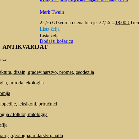
Mark Twain
22,56
€
Izvorna cijena bila je: 22,56 €.
18,00
€
Tren
Lista želja
Lista želja
Dodaj u košaricu
ANTIKVARIJAT
tiva
ektura, dizajn, građevinarstvo, promet, geodezija
gija, priroda, ekologija
omija
lopedije, leksikoni, priručnici
gija / folklor, mitologija
fija
afija, geologija, rudarstvo, nafta