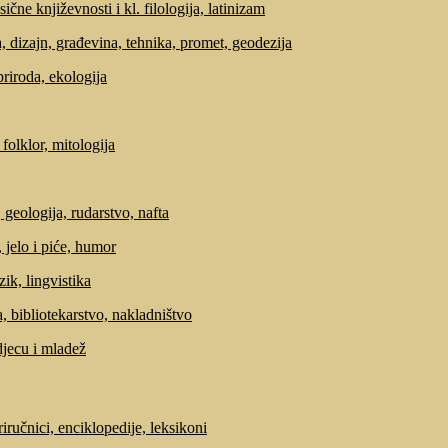
sične književnosti i kl. filologija, latinizam
, dizajn, građevina, tehnika, promet, geodezija
priroda, ekologija
 folklor, mitologija
 geologija, rudarstvo, nafta
 jelo i piće, humor
zik, lingvistika
, bibliotekarstvo, nakladništvo
djecu i mladež
riručnici, enciklopedije, leksikoni