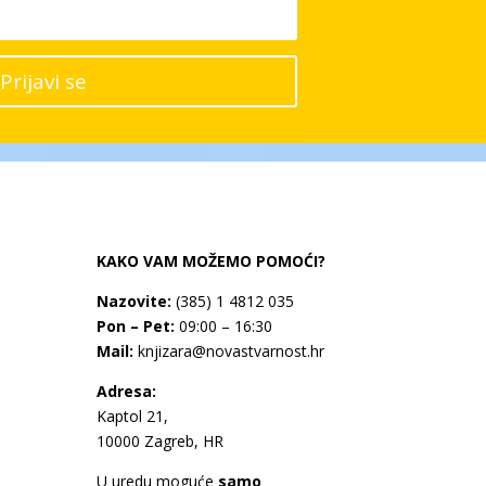
Prijavi se
KAKO VAM MOŽEMO POMOĆI?
Nazovite:
(385) 1 4812 035
Pon – Pet:
09:00 – 16:30
Mail:
knjizara@novastvarnost.hr
Adresa:
Kaptol 21,
10000 Zagreb, HR
U uredu moguće
samo