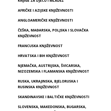
KNJIGE ZA DJECU I MLADEŽ
AFRIČKE I AZIJSKE KNJIŽEVNOSTI
ANGLOAMERIČKE KNJIŽEVNOSTI
ČEŠKA, MAĐARSKA, POLJSKA I SLOVAČKA
KNJIŽEVNOST
FRANCUSKA KNJIŽEVNOST
HRVATSKA I BIH KNJIŽEVNOST
NJEMAČKA, AUSTRIJSKA, ŠVICARSKA,
NIZOZEMSKA I FLAMANSKA KNJIŽEVNOST
RUSKA, UKRAJINSKA, BJELORUSKA I
RUSINSKA KNJIŽEVNOST
SKANDINAVSKE I BALTIČKE KNJIŽEVNOSTI
SLOVENSKA, MAKEDONSKA, BUGARSKA,