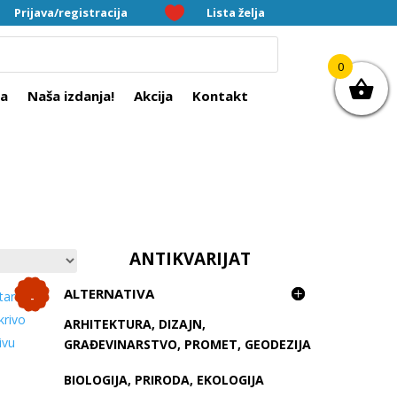


Prijava/registracija
Lista želja
0
ra
Naša izdanja!
Akcija
Kontakt
ANTIKVARIJAT
ALTERNATIVA
-
ARHITEKTURA, DIZAJN,
1
GRAĐEVINARSTVO, PROMET, GEODEZIJA
0
BIOLOGIJA, PRIRODA, EKOLOGIJA
%