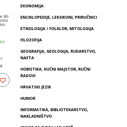
EKONOMIJA
 iliti
ENCIKLOPEDIJE, LEKSIKONI, PRIRUČNICI
krivo
rivu
ETNOLOGIJA / FOLKLOR, MITOLOGIJA
FILOZOFIJA
eci
GEOGRAFIJA, GEOLOGIJA, RUDARSTVO,
NAFTA
0
€
0
€
HOBISTIKA, KUĆNI MAJSTOR, RUČNI
vorna
enutna
RADOVI
jena
jena
HRVATSKI JEZIK
a
,30 €.
HUMOR
,00 €.
INFORMATIKA, BIBLIOTEKARSTVO,
NAKLADNIŠTVO