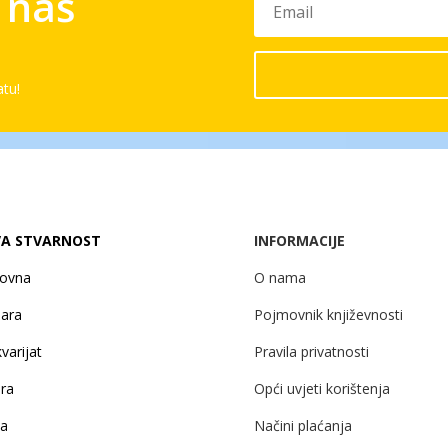
a naš
atu!
A STVARNOST
INFORMACIJE
lovna
O nama
žara
Pojmovnik književnosti
varijat
Pravila privatnosti
ira
Opći uvjeti korištenja
ja
Načini plaćanja