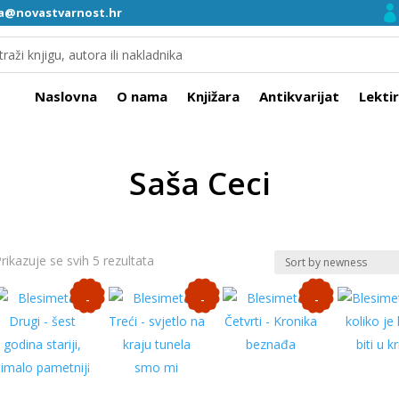
ra@novastvarnost.hr
Naslovna
O nama
Knjižara
Antikvarijat
Lekti
Saša Ceci
Poredano
rikazuje se svih 5 rezultata
po
-
-
-
najnovijem
1
1
1
0
0
0
%
%
%