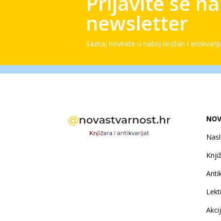
Prijavite se n
newsletter
Saznaj novitete u našoj knjižari i antikvarij
NOV
Nas
Knji
Antik
Lekt
Akci