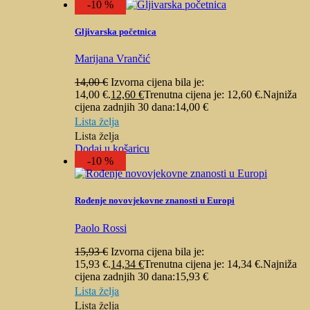
-10 %
Gljivarska početnica
Marijana Vrančić
14,00
€
Izvorna cijena bila je:
14,00 €.
12,60
€
Trenutna cijena je: 12,60 €.
Najniža
cijena zadnjih 30 dana:
14,00
€
Lista želja
Lista želja
Dodaj u košaricu
-10 %
Rođenje novovjekovne znanosti u Europi
Paolo Rossi
15,93
€
Izvorna cijena bila je:
15,93 €.
14,34
€
Trenutna cijena je: 14,34 €.
Najniža
cijena zadnjih 30 dana:
15,93
€
Lista želja
Lista želja