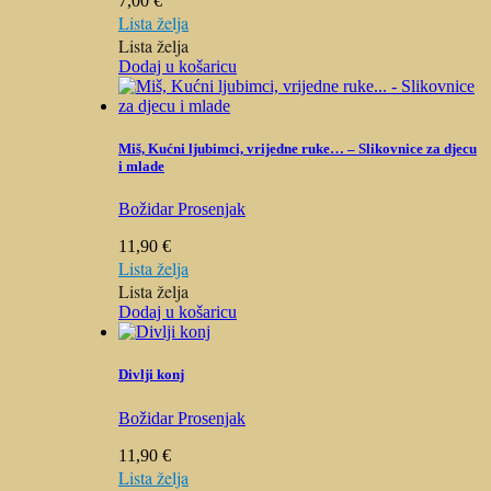
7,00
€
Lista želja
Lista želja
Dodaj u košaricu
Miš, Kućni ljubimci, vrijedne ruke… – Slikovnice za djecu
i mlade
Božidar Prosenjak
11,90
€
Lista želja
Lista želja
Dodaj u košaricu
Divlji konj
Božidar Prosenjak
11,90
€
Lista želja