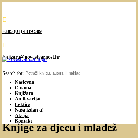

+385 (01) 4819 509

knjizara@novastvarnost.hr
Search for:
Naslovna
O nama
Knjižara
Antikvarijat
Lektira
Naša izdanja!
Akcija
Kontakt
Knjige za djecu i mladež