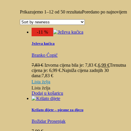
Prikazujemo 1–12 od 50 rezultata
Poredano po najnovijem
-11 %
Ježeva kućica
Branko Ćopić
7,83
€
Izvorna cijena bila je: 7,83 €.
6,99
€
Trenutna
cijena je: 6,99 €.
Najniža cijena zadnjih 30
dana:
7,83
€
Lista želja
Lista želja
Dodaj u košaricu
Krilato dijete – pjesme za djecu
Božidar Prosenjak