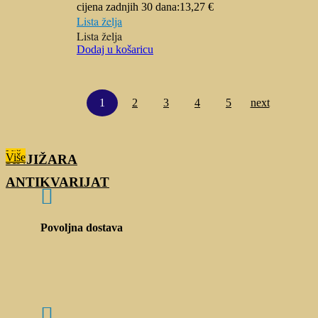
cijena zadnjih 30 dana:
13,27
€
Lista želja
Lista želja
Dodaj u košaricu
1
2
3
4
5
next
Više
Više
KNJIŽARA
ANTIKVARIJAT

Povoljna dostava
