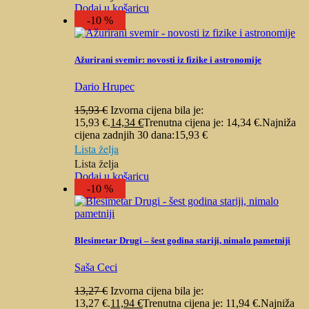
Dodaj u košaricu
-10 %
Ažurirani svemir: novosti iz fizike i astronomije
Dario Hrupec
15,93
€
Izvorna cijena bila je:
15,93 €.
14,34
€
Trenutna cijena je: 14,34 €.
Najniža
cijena zadnjih 30 dana:
15,93
€
Lista želja
Lista želja
Dodaj u košaricu
-10 %
Blesimetar Drugi – šest godina stariji, nimalo pametniji
Saša Ceci
13,27
€
Izvorna cijena bila je:
13,27 €.
11,94
€
Trenutna cijena je: 11,94 €.
Najniža