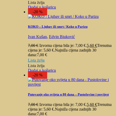
Lista želja
Dodaj u košaricu
-20 %
KOKO – Ljubav ili smrt / Koko u Parizu
Ivan Kušan
,
Edvin Biuković
7,00
€
Izvorna cijena bila je: 7,00 €.
5,60
€
Trenutna
cijena je: 5,60 €.
Najniža cijena zadnjih 30
dana:
7,00
€
Lista želja
Lista želja
Dodaj u košaricu
-20 %
Putovanje oko svijeta u 80 dana – Pustolovine i povijest
7,00
€
Izvorna cijena bila je: 7,00 €.
5,60
€
Trenutna
cijena je: 5,60 €.
Najniža cijena zadnjih 30
dana:
7,00
€