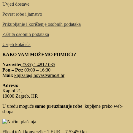
Uvjeti dostave
Povrat robe i jamstvo
Prikupljanje i korištenje osobnih podataka
Zaštita osobnih podataka
Uvjeti kolačića
KAKO VAM MOŽEMO POMOĆI?
Nazovite:
(385) 1 4812 035
Pon – Pet:
09:00 – 16:30
Mail:
knjizara@novastvarnost.hr
Adresa:
Kaptol 21,
10000 Zagreb, HR
U uredu moguće
samo preuzimanje robe
kupljene preko web-
shopa
Fiksni tečaj konverzije: 1 EUR = 7,53450 kn