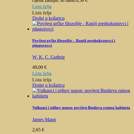
cijena zadnjih 30 dana:
6,50
€
Lista želja
Lista želja
Dodaj u košaricu
Povijest grčke filozofije – Raniji predsokratovci i
pitagorovci
W. K. C. Guthrie
49,00
€
Lista želja
Lista želja
Dodaj u košaricu
Vulkanci i njihov uspon: povijest Busheva ratnog kabineta
James Mann
2,65
€