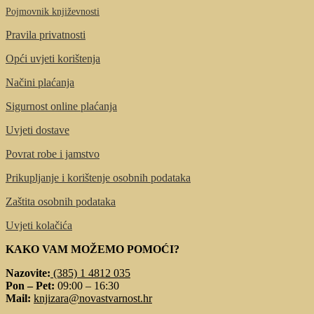
Pojmovnik književnosti
Pravila privatnosti
Opći uvjeti korištenja
Načini plaćanja
Sigurnost online plaćanja
Uvjeti dostave
Povrat robe i jamstvo
Prikupljanje i korištenje osobnih podataka
Zaštita osobnih podataka
Uvjeti kolačića
KAKO VAM MOŽEMO POMOĆI?
Nazovite:
(385) 1 4812 035
Pon – Pet:
09:00 – 16:30
Mail:
knjizara@novastvarnost.hr