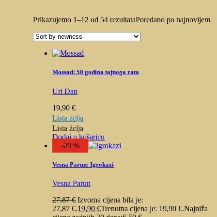
Prikazujemo 1–12 od 54 rezultata
Poredano po najnovijem
Mossad: 50 godina tajnoga rata
Uri Dan
19,90
€
Lista želja
Lista želja
Dodaj u košaricu
-29 %
Vesna Parun: Igrokazi
Vesna Parun
27,87
€
Izvorna cijena bila je:
27,87 €.
19,90
€
Trenutna cijena je: 19,90 €.
Najniža