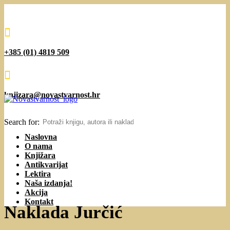

+385 (01) 4819 509

knjizara@novastvarnost.hr
Search for:
Naslovna
O nama
Knjižara
Antikvarijat
Lektira
Naša izdanja!
Akcija
Kontakt
Naklada Jurčić