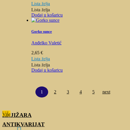
Lista želja
Lista želja
Dodaj u košaricu
Gorko sunce
Anđelko Vuletić
2,65
€
Lista želja
Lista želja
Dodaj u košaricu
1
2
3
4
5
next
Više
Više
KNJIŽARA
ANTIKVARIJAT