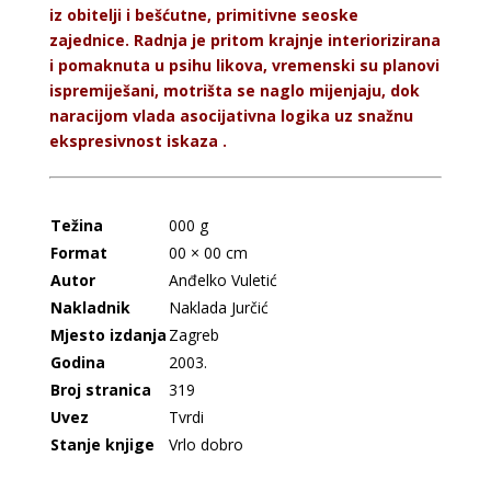
iz obitelji i bešćutne, primitivne seoske
zajednice. Radnja je pritom krajnje interiorizirana
i pomaknuta u psihu likova, vremenski su planovi
ispremiješani, motrišta se naglo mijenjaju, dok
naracijom vlada asocijativna logika uz snažnu
ekspresivnost iskaza .
Težina
000 g
Format
00 × 00 cm
Autor
Anđelko Vuletić
Nakladnik
Naklada Jurčić
Mjesto izdanja
Zagreb
Godina
2003.
Broj stranica
319
Uvez
Tvrdi
Stanje knjige
Vrlo dobro