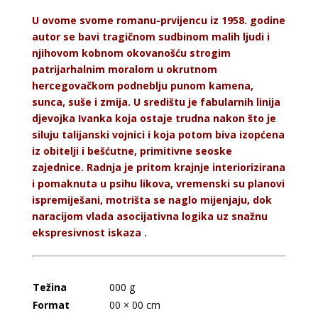
U ovome svome romanu-prvijencu iz 1958. godine
autor se bavi tragičnom sudbinom malih ljudi i
njihovom kobnom okovanošću strogim
patrijarhalnim moralom u okrutnom
hercegovačkom podneblju punom kamena,
sunca, suše i zmija. U središtu je fabularnih linija
djevojka Ivanka koja ostaje trudna nakon što je
siluju talijanski vojnici i koja potom biva izopćena
iz obitelji i bešćutne, primitivne seoske
zajednice. Radnja je pritom krajnje interiorizirana
i pomaknuta u psihu likova, vremenski su planovi
ispremiješani, motrišta se naglo mijenjaju, dok
naracijom vlada asocijativna logika uz snažnu
ekspresivnost iskaza .
Težina
000 g
Format
00 × 00 cm