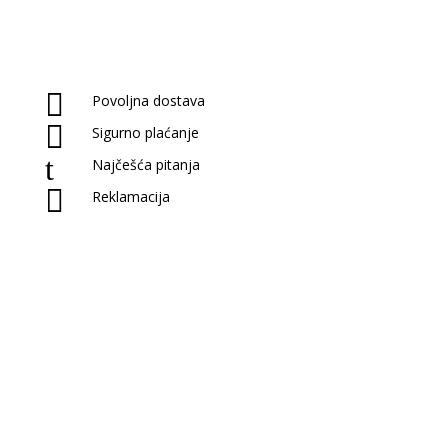

Povoljna dostava

Sigurno plaćanje
t
Najčešća pitanja

Reklamacija
Prijavite se na naš newsletter
Saznaj novitete u našoj knjižari i antikvarijatu!