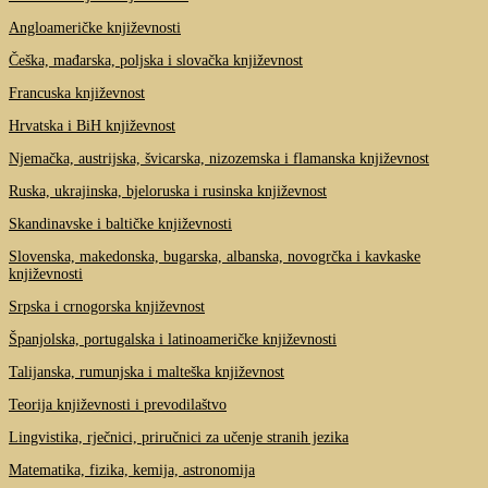
Angloameričke književnosti
Češka, mađarska, poljska i slovačka književnost
Francuska književnost
Hrvatska i BiH književnost
Njemačka, austrijska, švicarska, nizozemska i flamanska književnost
Ruska, ukrajinska, bjeloruska i rusinska književnost
Skandinavske i baltičke književnosti
Slovenska, makedonska, bugarska, albanska, novogrčka i kavkaske
književnosti
Srpska i crnogorska književnost
Španjolska, portugalska i latinoameričke književnosti
Talijanska, rumunjska i malteška književnost
Teorija književnosti i prevodilaštvo
Lingvistika, rječnici, priručnici za učenje stranih jezika
Matematika, fizika, kemija, astronomija