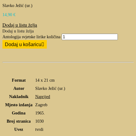
Slavko Ježić (ur.)
14,90
€
Dodaj u listu želja
Dodaj u listu želja
Antologija svjetske lirike količina
Dodaj u košaricu
Format
14 x 21 cm
Autor
Slavko Ježić (ur.)
Nakladnik
Naprijed
Mjesto izdanja
Zagreb
Godina
1965.
Broj stranica
1030
Uvez
tvrdi