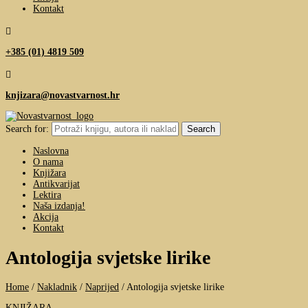
Kontakt

+385 (01) 4819 509

knjizara@novastvarnost.hr
Search for:
Naslovna
O nama
Knjižara
Antikvarijat
Lektira
Naša izdanja!
Akcija
Kontakt
Antologija svjetske lirike
Home
/
Nakladnik
/
Naprijed
/
Antologija svjetske lirike
KNJIŽARA