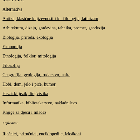
Alternativa
Antika, klasične književnosti i kl. filologija, latinizam
Arhitektura, dizajn, građevina, tehnika, promet, geodezija
Biologija, priroda, ekologija
Ekonomija
Etnologija, folklor, mitologija
Filozofija
Geografija, geologija, rudarstvo, nafta
Hobi, dom, jelo i piće, humor
Hrvatski jezik, lingvistika
Informatika, bibliotekarstvo, nakladništvo
Knjige za djecu i mladež
Književnost
Rječnici, priručnici, enciklopedije, leksikoni