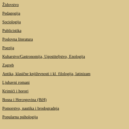
Židovstvo
Pedagogija
Sociologija
Publicistika
Poslovna literatura
Poezija
Kuharstvo/Gastronomija, Ugostiteljstvo, Enologija
Zagreb
Antika, klasične književnosti i kl. filologija, latinizam
Ljubavni romani
Krimići i horori
Bosna i Hercegovina (BiH)
Pomorstvo, nautika i brodogradnja
Popularna psihologija