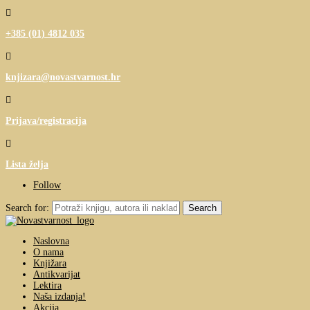

+385 (01) 4812 035

knjizara@novastvarnost.hr

Prijava/registracija

Lista želja
Follow
Search for:
Naslovna
O nama
Knjižara
Antikvarijat
Lektira
Naša izdanja!
Akcija