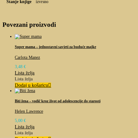
Stanje knjige
izvrsno
Povezani proizvodi
Super mama – jednostavni savjeti za buduće majke
Carlota Manez
3,48
€
Lista želja
Lista želja
Dodaj u košaricu
Biti žena – vodič kroz život od adolescencije do starosti
Helen Lawrence
5,00
€
Lista želja
Lista želja