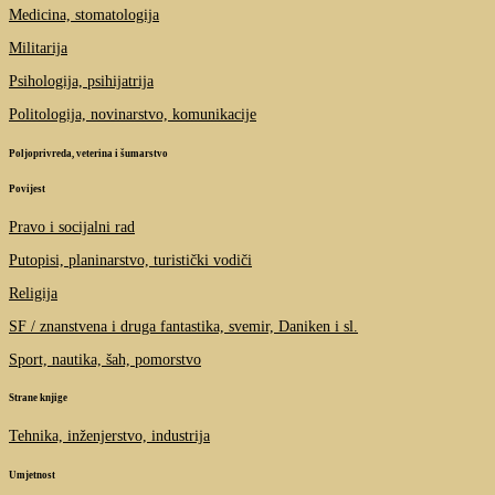
Medicina, stomatologija
Militarija
Psihologija, psihijatrija
Politologija, novinarstvo, komunikacije
Poljoprivreda, veterina i šumarstvo
Povijest
Pravo i socijalni rad
Putopisi, planinarstvo, turistički vodiči
Religija
SF / znanstvena i druga fantastika, svemir, Daniken i sl.
Sport, nautika, šah, pomorstvo
Strane knjige
Tehnika, inženjerstvo, industrija
Umjetnost