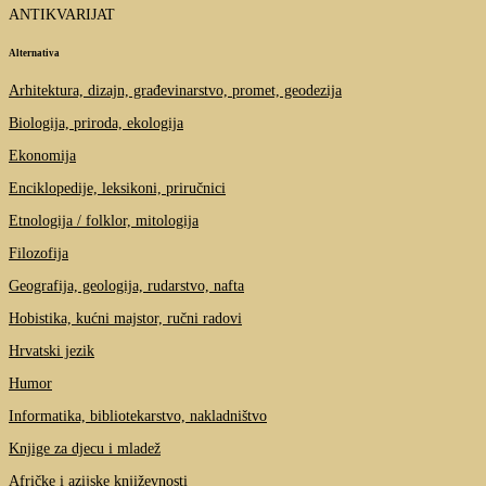
ANTIKVARIJAT
Alternativa
Arhitektura, dizajn, građevinarstvo, promet, geodezija
Biologija, priroda, ekologija
Ekonomija
Enciklopedije, leksikoni, priručnici
Etnologija / folklor, mitologija
Filozofija
Geografija, geologija, rudarstvo, nafta
Hobistika, kućni majstor, ručni radovi
Hrvatski jezik
Humor
Informatika, bibliotekarstvo, nakladništvo
Knjige za djecu i mladež
Afričke i azijske književnosti