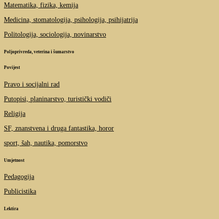
Matematika, fizika, kemija
Medicina, stomatologija, psihologija, psihijatrija
Politologija, sociologija, novinarstvo
Poljoprivreda, veterina i šumarstvo
Povijest
Pravo i socijalni rad
Putopisi, planinarstvo, turistički vodiči
Religija
SF, znanstvena i druga fantastika, horor
sport, šah, nautika, pomorstvo
Umjetnost
Pedagogija
Publicistika
Lektira