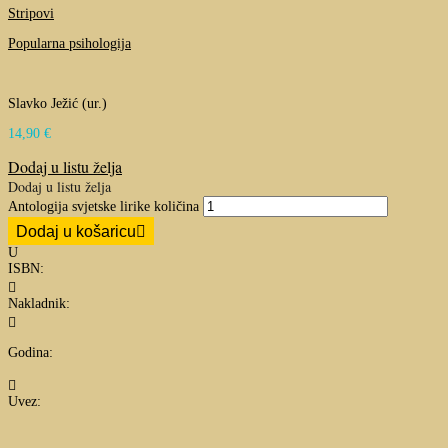
Stripovi
Popularna psihologija
Slavko Ježić (ur.)
14,90
€
Dodaj u listu želja
Dodaj u listu želja
Antologija svjetske lirike količina
Dodaj u košaricu
U
ISBN:

Nakladnik:

Godina:

Uvez: