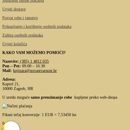
Sigurnost online plaćanja
Uvjeti dostave
Povrat robe i jamstvo
Prikupljanje i korištenje osobnih podataka
Zaštita osobnih podataka
Uvjeti kolačića
KAKO VAM MOŽEMO POMOĆI?
Nazovite:
(385) 1 4812 035
Pon – Pet:
09:00 – 16:30
Mail:
knjizara@novastvarnost.hr
Adresa:
Kaptol 21,
10000 Zagreb, HR
U uredu moguće
samo preuzimanje robe
kupljene preko web-shopa
Fiksni tečaj konverzije: 1 EUR = 7,53450 kn
0