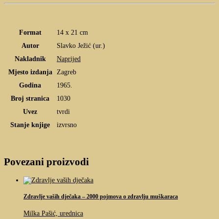
Format
14 x 21 cm
Autor
Slavko Ježić (ur.)
Nakladnik
Naprijed
Mjesto izdanja
Zagreb
Godina
1965.
Broj stranica
1030
Uvez
tvrdi
Stanje knjige
izvrsno
Povezani proizvodi
Zdravlje vaših dječaka – 2000 pojmova o zdravlju muškaraca
Milka Pašić, urednica