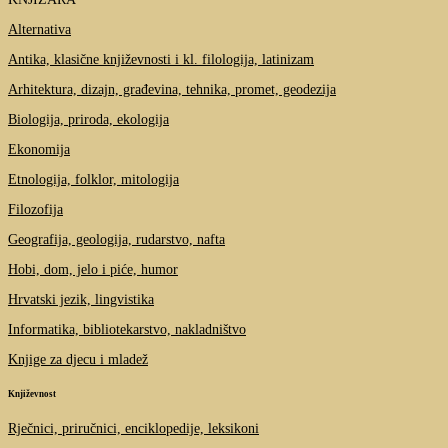
Alternativa
Antika, klasične književnosti i kl. filologija, latinizam
Arhitektura, dizajn, građevina, tehnika, promet, geodezija
Biologija, priroda, ekologija
Ekonomija
Etnologija, folklor, mitologija
Filozofija
Geografija, geologija, rudarstvo, nafta
Hobi, dom, jelo i piće, humor
Hrvatski jezik, lingvistika
Informatika, bibliotekarstvo, nakladništvo
Knjige za djecu i mladež
Književnost
Rječnici, priručnici, enciklopedije, leksikoni