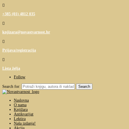

+385 (01) 4812 035

knjizara@novastvarnost.hr

Prijava/registracija

Lista želja
Follow
Search for:
Naslovna
O nama
Knjižara
Antikvarijat
Lektira
Naša izdanja!
Akcija