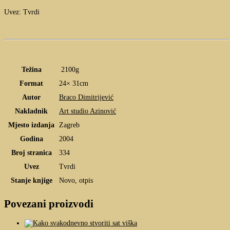
Uvez: Tvrdi
Težina
2100g
Format
24× 31cm
Autor
Braco Dimitrijević
Nakladnik
Art studio Azinović
Mjesto izdanja
Zagreb
Godina
2004
Broj stranica
334
Uvez
Tvrdi
Stanje knjige
Novo, otpis
Povezani proizvodi