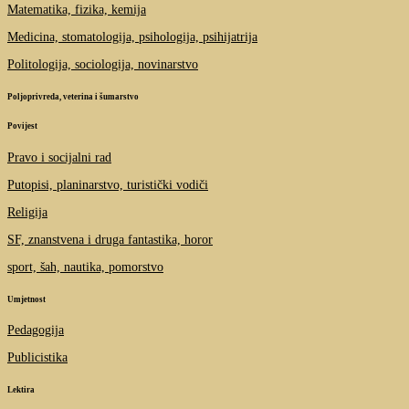
Matematika, fizika, kemija
Medicina, stomatologija, psihologija, psihijatrija
Politologija, sociologija, novinarstvo
Poljoprivreda, veterina i šumarstvo
Povijest
Pravo i socijalni rad
Putopisi, planinarstvo, turistički vodiči
Religija
SF, znanstvena i druga fantastika, horor
sport, šah, nautika, pomorstvo
Umjetnost
Pedagogija
Publicistika
Lektira