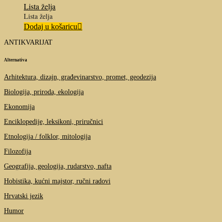
Lista želja
Lista želja
Dodaj u košaricu
ANTIKVARIJAT
Alternativa
Arhitektura, dizajn, građevinarstvo, promet, geodezija
Biologija, priroda, ekologija
Ekonomija
Enciklopedije, leksikoni, priručnici
Etnologija / folklor, mitologija
Filozofija
Geografija, geologija, rudarstvo, nafta
Hobistika, kućni majstor, ručni radovi
Hrvatski jezik
Humor