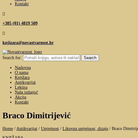
Kontakt

+385 (01) 4819 509

knjizara@novastvarnost.hr
Search for:
Naslovna
O nama
Knjižara
Antikvarijat
Lektira
Naša izdanja!
Akcija
Kontakt
Braco Dimitrijević
Home
/
Antikvarijat
/
Umjetnost
/
Likovna umjetnost, dizajn
/
Braco Dimitrij
KNJIŽARA