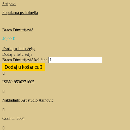
Stripovi
Popularna psihologija
Braco Dimitrijević
40,00
€
Dodaj u listu želja
Dodaj u listu želja
Braco Dimitrijević količina
Dodaj u košaricu
U
ISBN: 9536271605

Nakladnik:
Art studio Azinović

Godina: 2004
