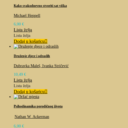
Kako svakodnevno stvoriti sat viška
Michael Heppell
6,00
€
Lista želja
Lista želja
Dodaj u košaricu
Druženje djece i odraslih
Dubravka Maleš, Ivanka Stričević
10,49
€
Lista želja
Lista želja
Dodaj u košaricu
Psihodinamika porodičnog života
Nathan W. Ackerman
6,00
€