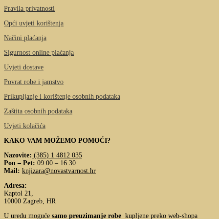
Pravila privatnosti
Opći uvjeti korištenja
Načini plaćanja
Sigurnost online plaćanja
Uvjeti dostave
Povrat robe i jamstvo
Prikupljanje i korištenje osobnih podataka
Zaštita osobnih podataka
Uvjeti kolačića
KAKO VAM MOŽEMO POMOĆI?
Nazovite:
(385) 1 4812 035
Pon – Pet:
09:00 – 16:30
Mail:
knjizara@novastvarnost.hr
Adresa:
Kaptol 21,
10000 Zagreb, HR
U uredu moguće
samo preuzimanje robe
kupljene preko web-shopa