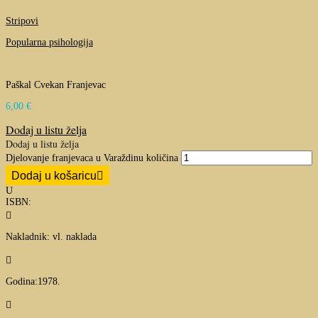
Stripovi
Popularna psihologija
Paškal Cvekan Franjevac
6,00
€
Dodaj u listu želja
Dodaj u listu želja
Djelovanje franjevaca u Varaždinu količina
Dodaj u košaricu
U
ISBN:

Nakladnik: vl. naklada

Godina:1978.
