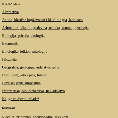
KNJIŽARA
Alternativa
Antika, klasične književnosti i kl. filologija, latinizam
Arhitektura, dizajn, građevina, tehnika, promet, geodezija
Biologija, priroda, ekologija
Ekonomija
Etnologija, folklor, mitologija
Filozofija
Geografija, geologija, rudarstvo, nafta
Hobi, dom, jelo i piće, humor
Hrvatski jezik, lingvistika
Informatika, bibliotekarstvo, nakladništvo
Knjige za djecu i mladež
Književnost
Rječnici, priručnici, enciklopedije, leksikoni