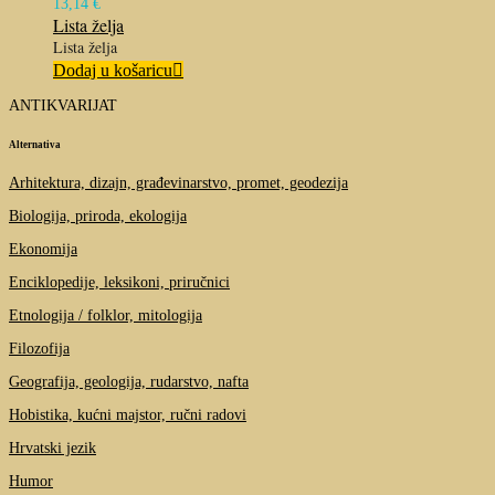
13,14
€
Lista želja
Lista želja
Dodaj u košaricu
ANTIKVARIJAT
Alternativa
Arhitektura, dizajn, građevinarstvo, promet, geodezija
Biologija, priroda, ekologija
Ekonomija
Enciklopedije, leksikoni, priručnici
Etnologija / folklor, mitologija
Filozofija
Geografija, geologija, rudarstvo, nafta
Hobistika, kućni majstor, ručni radovi
Hrvatski jezik
Humor