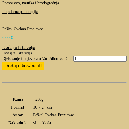
Pomorstvo, nautika i brodogradnja
Popularna psihologija
Paškal Cvekan Franjevac
6,00
€
Dodaj u listu želja
Dodaj u listu želja
Djelovanje franjevaca u Varaždinu količina
Dodaj u košaricu
Težina
250g
Format
16 × 24 cm
Autor
Paškal Cvekan Franjevac
Nakladnik
vl. naklada