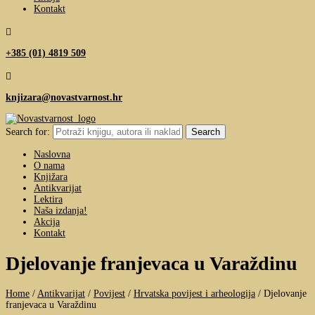
Kontakt

+385 (01) 4819 509

knjizara@novastvarnost.hr
Search for:
Naslovna
O nama
Knjižara
Antikvarijat
Lektira
Naša izdanja!
Akcija
Kontakt
Djelovanje franjevaca u Varaždinu
Home
/
Antikvarijat
/
Povijest
/
Hrvatska povijest i arheologija
/
Djelovanje
franjevaca u Varaždinu