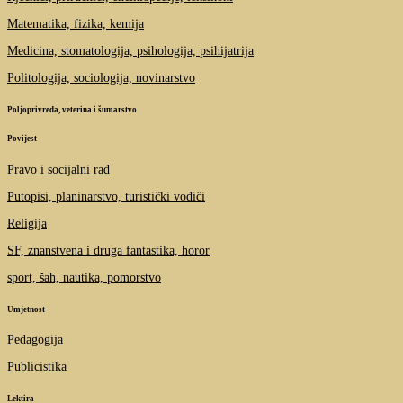
Matematika, fizika, kemija
Medicina, stomatologija, psihologija, psihijatrija
Politologija, sociologija, novinarstvo
Poljoprivreda, veterina i šumarstvo
Povijest
Pravo i socijalni rad
Putopisi, planinarstvo, turistički vodiči
Religija
SF, znanstvena i druga fantastika, horor
sport, šah, nautika, pomorstvo
Umjetnost
Pedagogija
Publicistika
Lektira