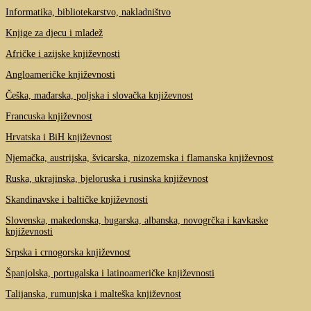
Informatika, bibliotekarstvo, nakladništvo
Knjige za djecu i mladež
Afričke i azijske književnosti
Angloameričke književnosti
Češka, mađarska, poljska i slovačka književnost
Francuska književnost
Hrvatska i BiH književnost
Njemačka, austrijska, švicarska, nizozemska i flamanska književnost
Ruska, ukrajinska, bjeloruska i rusinska književnost
Skandinavske i baltičke književnosti
Slovenska, makedonska, bugarska, albanska, novogrčka i kavkaske
književnosti
Srpska i crnogorska književnost
Španjolska, portugalska i latinoameričke književnosti
Talijanska, rumunjska i malteška književnost