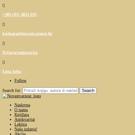

+385 (01) 4812 035

knjizara@novastvarnost.hr

Prijava/registracija

Lista želja
Follow
Search for:
Naslovna
O nama
Knjižara
Antikvarijat
Lektira
Naša izdanja!
Akcija