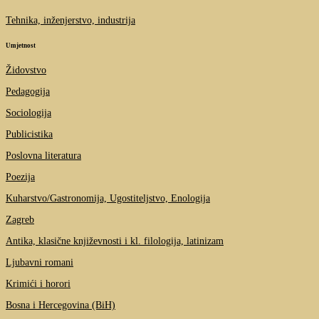
Tehnika, inženjerstvo, industrija
Umjetnost
Židovstvo
Pedagogija
Sociologija
Publicistika
Poslovna literatura
Poezija
Kuharstvo/Gastronomija, Ugostiteljstvo, Enologija
Zagreb
Antika, klasične književnosti i kl. filologija, latinizam
Ljubavni romani
Krimići i horori
Bosna i Hercegovina (BiH)