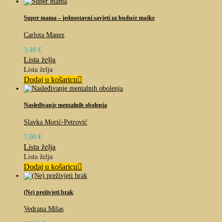
Super mama – jednostavni savjeti za buduće majke
Carlota Manez
3,48
€
Lista želja
Lista želja
Dodaj u košaricu
Nasleđivanje mentalnih obolenja
Slavka Morić-Petrović
7,00
€
Lista želja
Lista želja
Dodaj u košaricu
(Ne) preživjeti brak
Vedrana Milas