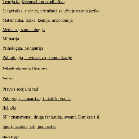
Teorija književnosti i prevodilaštvo
Lingvistika, rječnici, priručnici za učenje stranih jezika
Matematika, fizika, kemija, astronomija
Medicina, stomatologija
Militarija
Psihologija, psihijatrija
Politologija, novinarstvo, komunikacije
Poljoprivreda, veterina i šumarstvo
Povijest
Pravo i socijalni rad
Putopisi, planinarstvo, turistički vodiči
Religija
SF / znanstvena i druga fantastika, svemir, Daniken i sl.
Sport, nautika, šah, pomorstvo
Strane knjige