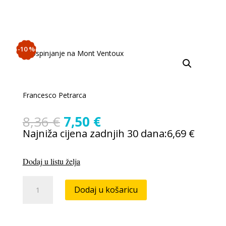
-10 %
Francesco Petrarca
Izvorna
Trenutna
8,36
€
7,50
€
cijena
cijena
Najniža cijena zadnjih 30 dana:
6,69
€
bila
je:
je:
7,50 €.
Dodaj u listu želja
8,36 €.
Francesco
Dodaj u košaricu
Petrarca:
Uspinjanje
na