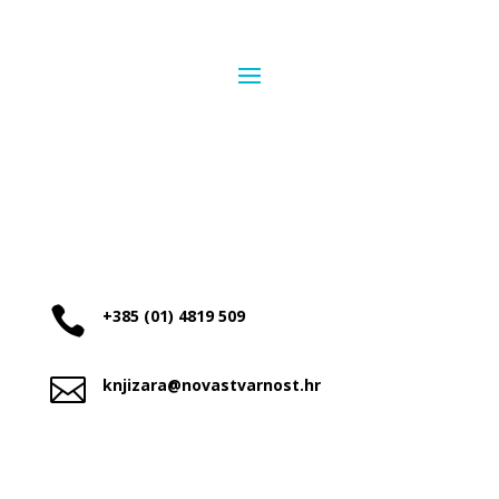

+385 (01) 4819 509

knjizara@novastvarnost.hr