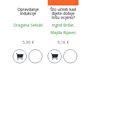
Opravdanje
Što učiniti kad
indukcije
dijete dobije
lošu ocjenu?
Dragana Sekulić
Ingrid Brdar,
Majda Rijavec
5,90
€
9,16
€
Dodaj u
Dodaj u
košaricu
košaricu