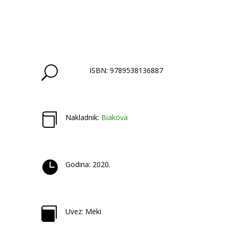
Mont
Ventoux
/
Ascencus
Montis
Ventoux
U
ISBN: 9789538136887
količina

Nakladnik:
Biakova

Godina: 2020.

Uvez: Meki