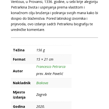
Ventoux, u Provansi, 1336. godine, u sebi krije alegoriju
Ascencus
Petrarkina života i uspinjanja prema vlastitom i
Montis
konačnom cilju brušenja i poliranja svojih mana kako bi
Ventoux
dospio do blaženstva. Pored latinskog izvornika i
količina
prijevoda, ovo izdanje sadrži Petrarkinu biografiju te
uredničke komentare.
Težina
156 g
Format
15 × 21 cm
Francesco Petrarca
Autor
prev. Ante Pavelić
Nakladnik
Biakova
Mjesto
Zagreb
izdanja
Godina
2020.