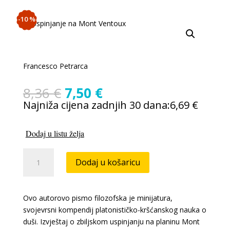
-10 %
Francesco Petrarca
Izvorna
Trenutna
8,36
€
7,50
€
cijena
cijena
Najniža cijena zadnjih 30 dana:
6,69
€
bila
je:
je:
7,50 €.
Dodaj u listu želja
8,36 €.
Francesco
Dodaj u košaricu
Petrarca:
Uspinjanje
na
Ovo autorovo pismo filozofska je minijatura,
Mont
svojevrsni kompendij platonističko-kršćanskog nauka o
Ventoux
duši. Izvještaj o zbiljskom uspinjanju na planinu Mont
/