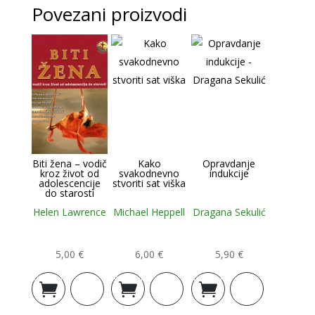
Povezani proizvodi
Biti žena – vodič
Kako
Opravdanje
kroz život od
svakodnevno
indukcije
adolescencije
stvoriti sat viška
do starosti
Helen Lawrence
Michael Heppell
Dragana Sekulić
5,00
€
6,00
€
5,90
€
Dodaj u
Dodaj u
Dodaj u
košaricu
košaricu
košaricu