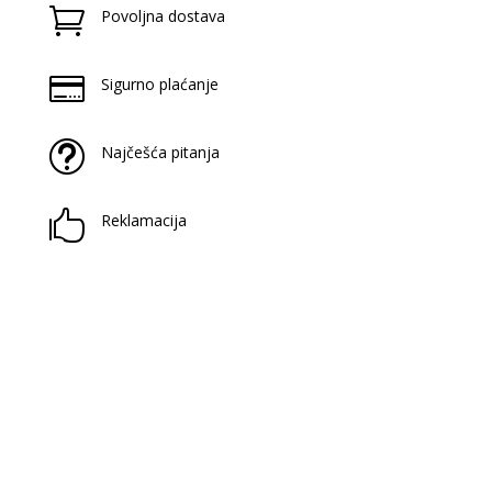

Povoljna dostava

Sigurno plaćanje
t
Najčešća pitanja

Reklamacija
Prijavite se na naš newsletter