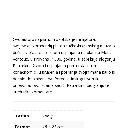
Ovo autorovo pismo filozofska je minijatura,
svojevrsni kompendij platonističko-kršćanskog nauka o
duši. Izvještaj o zbiljskom uspinjanju na planinu Mont
Ventoux, u Provansi, 1336. godine, u sebi krije alegoriju
Petrarkina života i uspinjanja prema vlastitom i
konačnom cilju brušenja i poliranja svojih mana kako bi
dospio do blaženstva. Pored latinskog izvornika i
prijevoda, ovo izdanje sadrži Petrarkinu biografiju te
uredničke komentare.
Težina
156 g
Format
15 × 21 cm