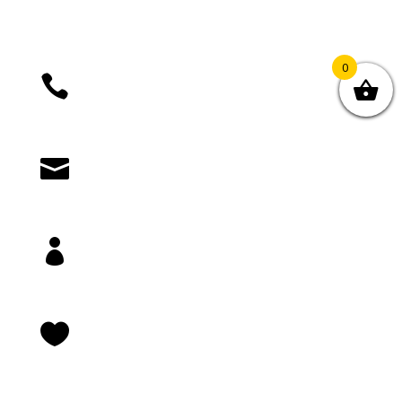
0

+385 (01) 4812 035

knjizara@novastvarnost.hr

Prijava/registracija

Lista želja