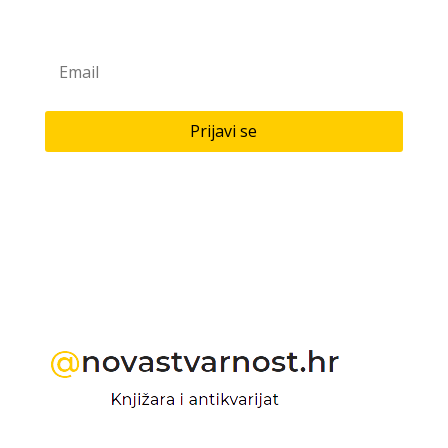
Saznaj novitete u našoj knjižari i antikvarijatu!
Prijavi se