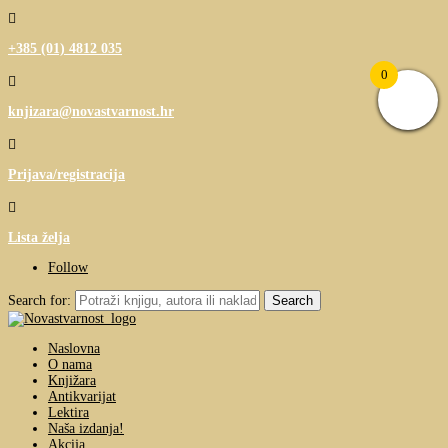

+385 (01) 4812 035
0

knjizara@novastvarnost.hr

Prijava/registracija

Lista želja
Follow
Search for:
Naslovna
O nama
Knjižara
Antikvarijat
Lektira
Naša izdanja!
Akcija