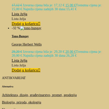
17,12
€
Izvorna cijena bila je: 17,12 €.
15,00
€
Trenutna cijena je:
15,00 €.
Najniža cijena zadnjih 30 dana:
15,41
€
Lista želja
Lista želja
Dodaj u košaricu
-32 %
Tono-Bungay
George Herbert Wells
29,20
€
Izvorna cijena bila je: 29,20 €.
20,00
€
Trenutna cijena je:
20,00 €.
Najniža cijena zadnjih 30 dana:
26,28
€
Lista želja
Lista želja
Dodaj u košaricu
ANTIKVARIJAT
Alternativa
Arhitektura, dizajn, građevinarstvo, promet, geodezija
Biologija, priroda, ekologija