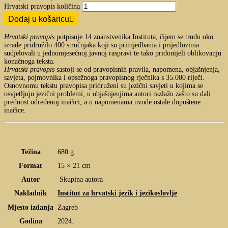
Hrvatski pravopis količina
Dodaj u košaricu
Hrvatski pravopis
potpisuje 14 znanstvenika Instituta, čijem se trudu oko
izrade pridružilo 400 stručnjaka koji su primjedbama i prijedlozima
sudjelovali u jednomjesečnoj javnoj raspravi te tako pridonijeli oblikovanju
konačnoga teksta.
Hrvatski pravopis
sastoji se od pravopisnih pravila, napomena, objašnjenja,
savjeta, pojmovnika i opsežnoga pravopisnog rječnika s 35.000 riječi.
Osnovnomu tekstu pravopisa pridruženi su jezični savjeti u kojima se
osvjetljuju jezični problemi, u objašnjenjima autori razlažu zašto su dali
prednost određenoj inačici, a u napomenama uvode ostale dopuštene
inačice.
Težina
680 g
Format
15 × 21 cm
Autor
Skupina autora
Nakladnik
Institut za hrvatski jezik i jezikoslovlje
Mjesto izdanja
Zagreb
Godina
2024.