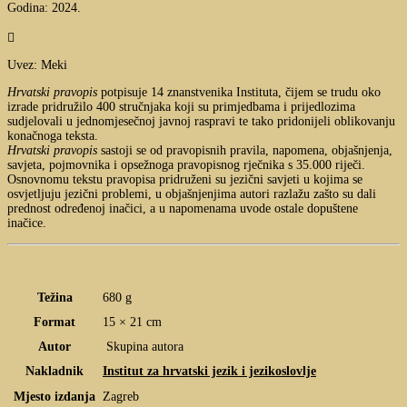
Godina: 2024.

Uvez: Meki
Hrvatski pravopis
potpisuje 14 znanstvenika Instituta, čijem se trudu oko
izrade pridružilo 400 stručnjaka koji su primjedbama i prijedlozima
sudjelovali u jednomjesečnoj javnoj raspravi te tako pridonijeli oblikovanju
konačnoga teksta.
Hrvatski pravopis
sastoji se od pravopisnih pravila, napomena, objašnjenja,
savjeta, pojmovnika i opsežnoga pravopisnog rječnika s 35.000 riječi.
Osnovnomu tekstu pravopisa pridruženi su jezični savjeti u kojima se
osvjetljuju jezični problemi, u objašnjenjima autori razlažu zašto su dali
prednost određenoj inačici, a u napomenama uvode ostale dopuštene
inačice.
Težina
680 g
Format
15 × 21 cm
Autor
Skupina autora
Nakladnik
Institut za hrvatski jezik i jezikoslovlje
Mjesto izdanja
Zagreb