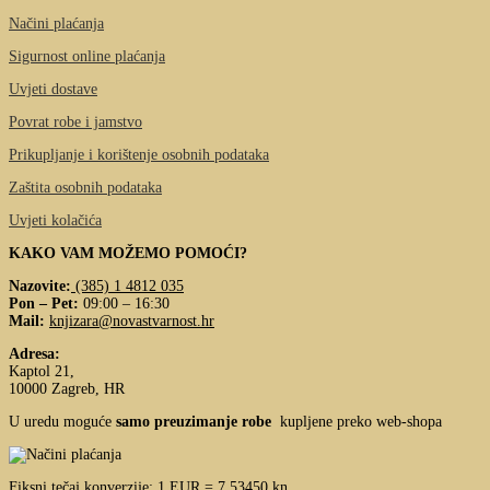
Načini plaćanja
Sigurnost online plaćanja
Uvjeti dostave
Povrat robe i jamstvo
Prikupljanje i korištenje osobnih podataka
Zaštita osobnih podataka
Uvjeti kolačića
KAKO VAM MOŽEMO POMOĆI?
Nazovite:
(385) 1 4812 035
Pon – Pet:
09:00 – 16:30
Mail:
knjizara@novastvarnost.hr
Adresa:
Kaptol 21,
10000 Zagreb, HR
U uredu moguće
samo preuzimanje robe
kupljene preko web-shopa
Fiksni tečaj konverzije: 1 EUR = 7,53450 kn