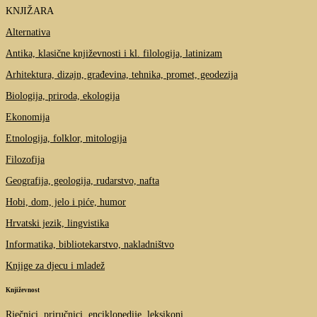
KNJIŽARA
Alternativa
Antika, klasične književnosti i kl. filologija, latinizam
Arhitektura, dizajn, građevina, tehnika, promet, geodezija
Biologija, priroda, ekologija
Ekonomija
Etnologija, folklor, mitologija
Filozofija
Geografija, geologija, rudarstvo, nafta
Hobi, dom, jelo i piće, humor
Hrvatski jezik, lingvistika
Informatika, bibliotekarstvo, nakladništvo
Knjige za djecu i mladež
Književnost
Rječnici, priručnici, enciklopedije, leksikoni