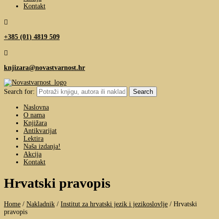
Kontakt

+385 (01) 4819 509

knjizara@novastvarnost.hr
Search for:
Naslovna
O nama
Knjižara
Antikvarijat
Lektira
Naša izdanja!
Akcija
Kontakt
Hrvatski pravopis
Home
/
Nakladnik
/
Institut za hrvatski jezik i jezikoslovlje
/
Hrvatski
pravopis