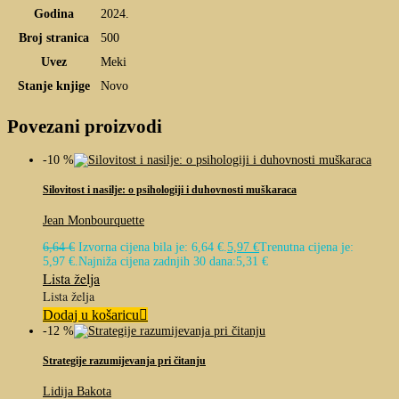
Godina
2024.
Broj stranica
500
Uvez
Meki
Stanje knjige
Novo
Povezani proizvodi
-10 %
Silovitost i nasilje: o psihologiji i duhovnosti muškaraca
Jean Monbourquette
6,64
€
Izvorna cijena bila je: 6,64 €.
5,97
€
Trenutna cijena je:
5,97 €.
Najniža cijena zadnjih 30 dana:
5,31
€
Lista želja
Lista želja
Dodaj u košaricu
-12 %
Strategije razumijevanja pri čitanju
Lidija Bakota