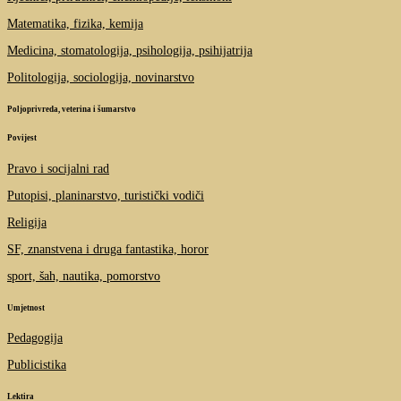
Matematika, fizika, kemija
Medicina, stomatologija, psihologija, psihijatrija
Politologija, sociologija, novinarstvo
Poljoprivreda, veterina i šumarstvo
Povijest
Pravo i socijalni rad
Putopisi, planinarstvo, turistički vodiči
Religija
SF, znanstvena i druga fantastika, horor
sport, šah, nautika, pomorstvo
Umjetnost
Pedagogija
Publicistika
Lektira