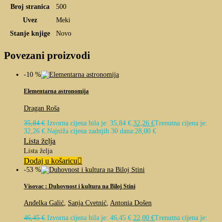
Broj stranica
500
Uvez
Meki
Stanje knjige
Novo
Povezani proizvodi
-10 %
Elementarna astronomija
Dragan Roša
35,84
€
Izvorna cijena bila je: 35,84 €.
32,26
€
Trenutna cijena je:
32,26 €.
Najniža cijena zadnjih 30 dana:
28,00
€
Lista želja
Lista želja
Dodaj u košaricu
-53 %
Visovac : Duhovnost i kultura na Biloj Stini
Anđelka Galić
,
Sanja Cvetnić
,
Antonia Došen
46,45
€
Izvorna cijena bila je: 46,45 €.
22,00
€
Trenutna cijena je: