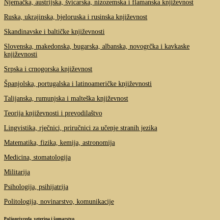
Njemačka, austrijska, švicarska, nizozemska i flamanska književnost
Ruska, ukrajinska, bjeloruska i rusinska književnost
Skandinavske i baltičke književnosti
Slovenska, makedonska, bugarska, albanska, novogrčka i kavkaske
književnosti
Srpska i crnogorska književnost
Španjolska, portugalska i latinoameričke književnosti
Talijanska, rumunjska i malteška književnost
Teorija književnosti i prevodilaštvo
Lingvistika, rječnici, priručnici za učenje stranih jezika
Matematika, fizika, kemija, astronomija
Medicina, stomatologija
Militarija
Psihologija, psihijatrija
Politologija, novinarstvo, komunikacije
Poljoprivreda, veterina i šumarstvo