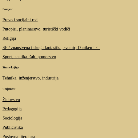
Povijest
Pravo i socijalni rad
Putopisi, planinarstvo, turistički vodiči
Religija
SF / znanstvena i druga fantastika, svemir, Daniken i sl.
Sport, nautika, šah, pomorstvo
Strane knjige
Tehnika, inženjerstvo, industrija
Umjetnost
Židovstvo
Pedagogija
Sociologija
Publicistika
Poslovna literatura