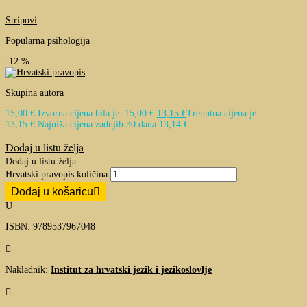
Stripovi
Popularna psihologija
-12 %
Skupina autora
15,00
€
Izvorna cijena bila je: 15,00 €.
13,15
€
Trenutna cijena je:
13,15 €.
Najniža cijena zadnjih 30 dana:
13,14
€
Dodaj u listu želja
Dodaj u listu želja
Hrvatski pravopis količina
Dodaj u košaricu
U
ISBN: 9789537967048

Nakladnik:
Institut za hrvatski jezik i jezikoslovlje
