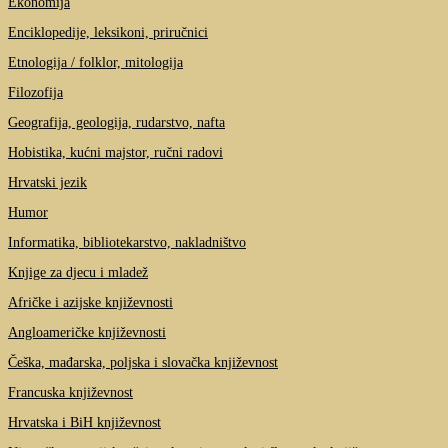
Ekonomija
Enciklopedije, leksikoni, priručnici
Etnologija / folklor, mitologija
Filozofija
Geografija, geologija, rudarstvo, nafta
Hobistika, kućni majstor, ručni radovi
Hrvatski jezik
Humor
Informatika, bibliotekarstvo, nakladništvo
Knjige za djecu i mladež
Afričke i azijske književnosti
Angloameričke književnosti
Češka, mađarska, poljska i slovačka književnost
Francuska književnost
Hrvatska i BiH književnost