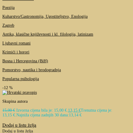
Poezija
Kuharstvo/Gastronomija, Ugostiteljstvo, Enologija
Zagreb
Antika, klasične književnosti i kl. filologija, latinizam
Ljubavni romani
Krimići i horori
Bosna i Hercegovina (BiH)
Pomorstvo, nautika i brodogradnja
Popularna psihologija
-12 %
Skupina autora
15,00
€
Izvorna cijena bila je: 15,00 €.
13,15
€
Trenutna cijena je:
13,15 €.
Najniža cijena zadnjih 30 dana:
13,14
€
Dodaj u listu želja
Dodaj u listu želja