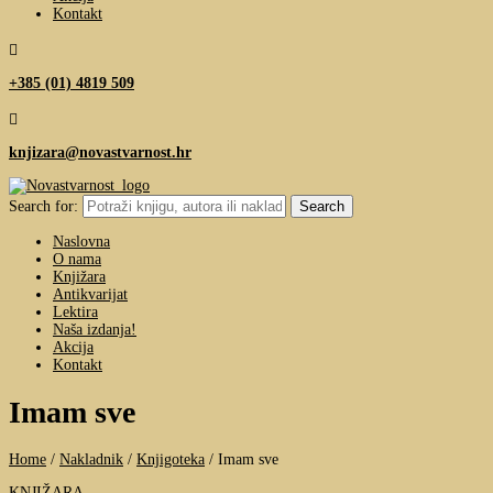
Kontakt

+385 (01) 4819 509

knjizara@novastvarnost.hr
Search for:
Naslovna
O nama
Knjižara
Antikvarijat
Lektira
Naša izdanja!
Akcija
Kontakt
Imam sve
Home
/
Nakladnik
/
Knjigoteka
/
Imam sve
KNJIŽARA