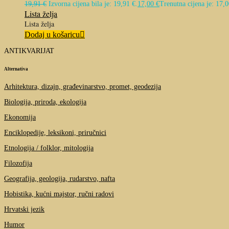
19,91
€
Izvorna cijena bila je: 19,91 €.
17,00
€
Trenutna cijena je: 17,0
Lista želja
Lista želja
Dodaj u košaricu
ANTIKVARIJAT
Alternativa
Arhitektura, dizajn, građevinarstvo, promet, geodezija
Biologija, priroda, ekologija
Ekonomija
Enciklopedije, leksikoni, priručnici
Etnologija / folklor, mitologija
Filozofija
Geografija, geologija, rudarstvo, nafta
Hobistika, kućni majstor, ručni radovi
Hrvatski jezik
Humor