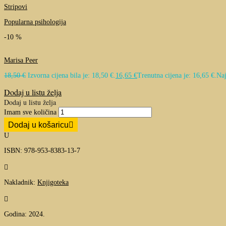
Stripovi
Popularna psihologija
-10 %
Marisa Peer
18,50
€
Izvorna cijena bila je: 18,50 €.
16,65
€
Trenutna cijena je: 16,65 €.
Naj
Dodaj u listu želja
Dodaj u listu želja
Imam sve količina
Dodaj u košaricu
U
ISBN: 978-953-8383-13-7

Nakladnik:
Knjigoteka

Godina: 2024.