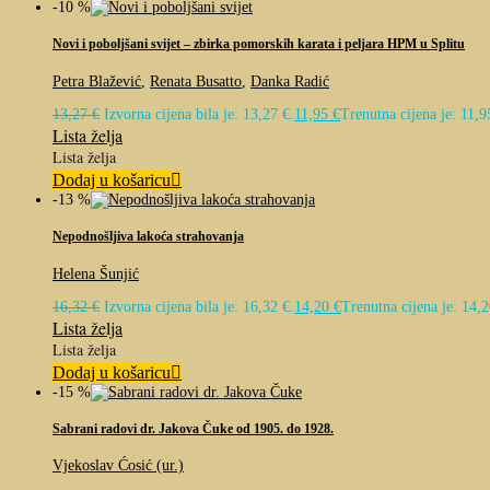
-10 %
Novi i poboljšani svijet – zbirka pomorskih karata i peljara HPM u Splitu
Petra Blažević
,
Renata Busatto
,
Danka Radić
13,27
€
Izvorna cijena bila je: 13,27 €.
11,95
€
Trenutna cijena je: 11,9
Lista želja
Lista želja
Dodaj u košaricu
-13 %
Nepodnošljiva lakoća strahovanja
Helena Šunjić
16,32
€
Izvorna cijena bila je: 16,32 €.
14,20
€
Trenutna cijena je: 14,2
Lista želja
Lista želja
Dodaj u košaricu
-15 %
Sabrani radovi dr. Jakova Čuke od 1905. do 1928.
Vjekoslav Ćosić (ur.)