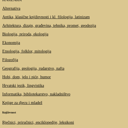
Alternativa
Antika, klasične književnosti i kl. filologija, latinizam
Arhitektura, dizajn, građevina, tehnika, promet, geodezija
Biologija, priroda, ekologija
Ekonomija
Etnologija, folklor, mitologija
Filozofija
Geografija, geologija, rudarstvo, nafta
Hobi, dom, jelo i piće, humor
Hrvatski jezik, lingvistika
Informatika, bibliotekarstvo, nakladništvo
Knjige za djecu i mladež
Književnost
Rječnici, priručnici, enciklopedije, leksikoni