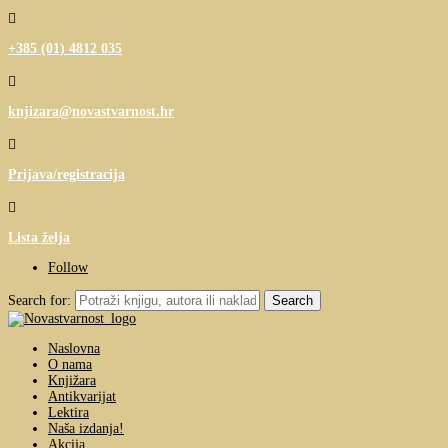

+385 (01) 4812 035

knjizara@novastvarnost.hr

Prijava/registracija

Lista želja
Follow
Search for:
Naslovna
O nama
Knjižara
Antikvarijat
Lektira
Naša izdanja!
Akcija