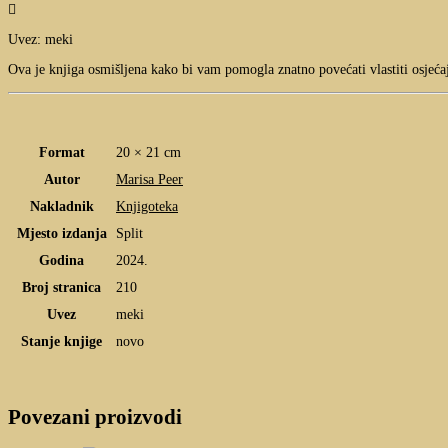

Uvez: meki
Ova je knjiga osmišljena kako bi vam pomogla znatno povećati vlastiti osjećaj 
Format
20 × 21 cm
Autor
Marisa Peer
Nakladnik
Knjigoteka
Mjesto izdanja
Split
Godina
2024.
Broj stranica
210
Uvez
meki
Stanje knjige
novo
Povezani proizvodi