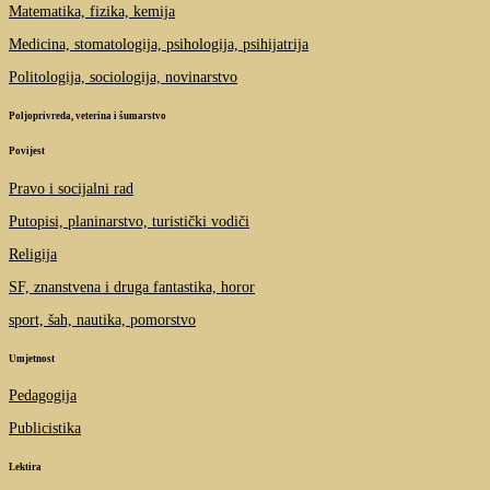
Matematika, fizika, kemija
Medicina, stomatologija, psihologija, psihijatrija
Politologija, sociologija, novinarstvo
Poljoprivreda, veterina i šumarstvo
Povijest
Pravo i socijalni rad
Putopisi, planinarstvo, turistički vodiči
Religija
SF, znanstvena i druga fantastika, horor
sport, šah, nautika, pomorstvo
Umjetnost
Pedagogija
Publicistika
Lektira