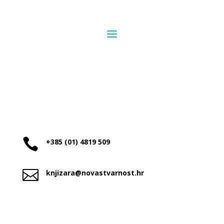

+385 (01) 4819 509

knjizara@novastvarnost.hr