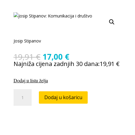
-15 %
Josip Stipanov
Izvorna
Trenutna
19,91
€
17,00
€
cijena
cijena
Najniža cijena zadnjih 30 dana:
19,91
€
bila
je:
je:
17,00 €.
Dodaj u listu želja
19,91 €.
Josip
Dodaj u košaricu
Stipanov:
Komunikacija
i
društvo
od
početaka