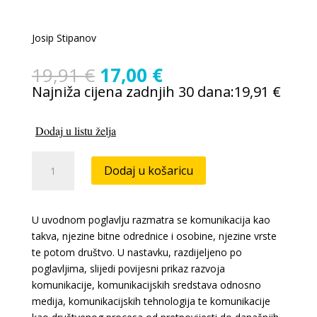
Josip Stipanov
Izvorna
Trenutna
19,91
€
17,00
€
cijena
cijena
Najniža cijena zadnjih 30 dana:
19,91
€
bila
je:
je:
17,00 €.
Dodaj u listu želja
19,91 €.
Josip
Dodaj u košaricu
Stipanov:
Komunikacija
i
U uvodnom poglavlju razmatra se komunikacija kao
društvo
takva, njezine bitne odrednice i osobine, njezine vrste
od
te potom društvo. U nastavku, razdijeljeno po
početaka
poglavljima, slijedi povijesni prikaz razvoja
do
komunikacije, komunikacijskih sredstava odnosno
danas
medija, komunikacijskih tehnologija te komunikacije
količina