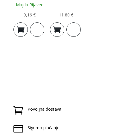
Majda Rijavec
9,16
€
11,80
€
Dodaj u
Dodaj u
košaricu
košaricu

Povoljna dostava

Sigurno plaćanje