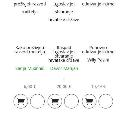
Kako preživjeti
Raspad
Ponovno
razvod roditelja
Jugoslavije i
otkrivanje intime
stvaranje
Willy Pasini
hrvatske države
Sanja Mudrinić
Davor Marijan
i
6,00
€
20,00
€
10,49
€
Dodaj u
Dodaj u
Dodaj u
košaricu
košaricu
košaricu