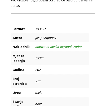
kao društvenog procesa od pretpovijesti do današnjih
danas
Format
15 x 25
Autor
Josip Stipanov
Nakladnik
Matica hrvatska ogranak Zadar
Mjesto
Zadar
izdanja
Godina
2021.
Broj
321
stranica
Uvez
meki
Stanje
novo