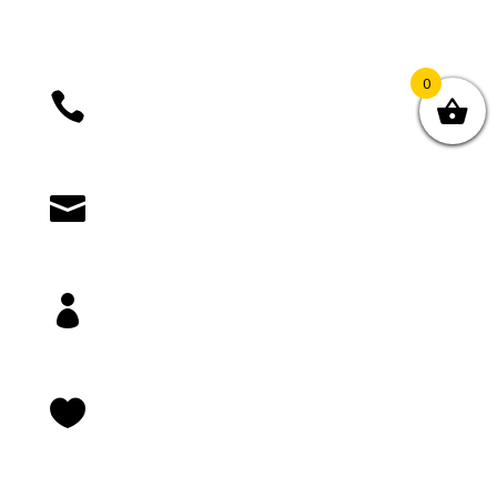
0

+385 (01) 4812 035

knjizara@novastvarnost.hr

Prijava/registracija

Lista želja