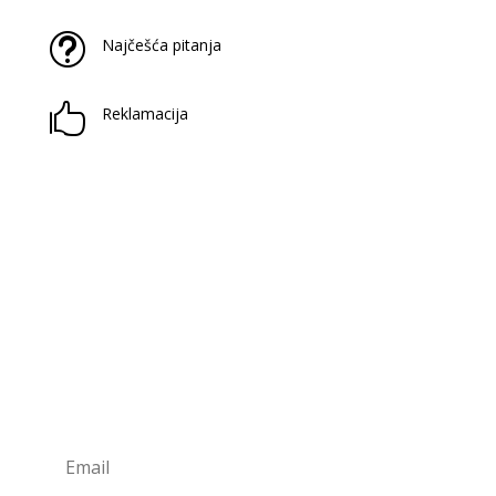
t
Najčešća pitanja

Reklamacija
Prijavite se na naš newsletter
Saznaj novitete u našoj knjižari i antikvarijatu!