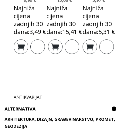
3,99
€
15,00
€
5,97
€
Najniža
Najniža
Najniža
cijena
cijena
cijena
zadnjih 30
zadnjih 30
zadnjih 30
dana:
3,49
€
dana:
15,41
€
dana:
5,31
€
Izvorna
Trenutna
Izvorna
Trenutna
Izvorna
Trenutna
Dodaj u
Dodaj u
Dodaj u
cijena
cijena
cijena
cijena
cijena
cijena
košaricu
košaricu
košaricu
bila
je:
bila
je:
bila
je:
je:
3,99 €.
je:
15,00 €.
je:
5,97 €.
5,00 €.
17,12 €.
6,64 €.
ANTIKVARIJAT
ALTERNATIVA
ARHITEKTURA, DIZAJN, GRAĐEVINARSTVO, PROMET,
GEODEZIJA