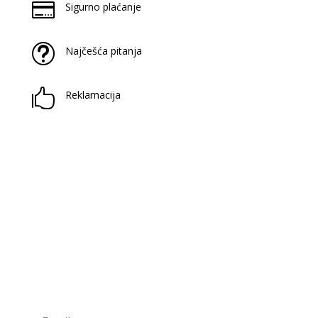

Sigurno plaćanje
t
Najčešća pitanja

Reklamacija
Prijavite se na naš newsletter
Saznaj novitete u našoj knjižari i antikvarijatu!