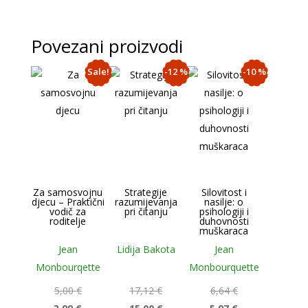
Povezani proizvodi
Sale!
-12 %
-10 %
Za samosvojnu
Strategije
Silovitost i
djecu – Praktični
razumijevanja
nasilje: o
vodič za
pri čitanju
psihologiji i
roditelje
duhovnosti
muškaraca
Jean
Lidija Bakota
Jean
Monbourqette
Monbourquette
5,00
€
17,12
€
6,64
€