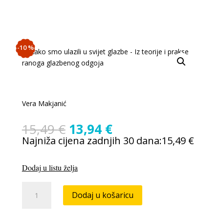
-10 %
Vera Makjanić
Izvorna
Trenutna
15,49
€
13,94
€
cijena
cijena
Najniža cijena zadnjih 30 dana:
15,49
€
bila
je:
je:
13,94 €.
Dodaj u listu želja
15,49 €.
Kako
Dodaj u košaricu
smo
ulazili