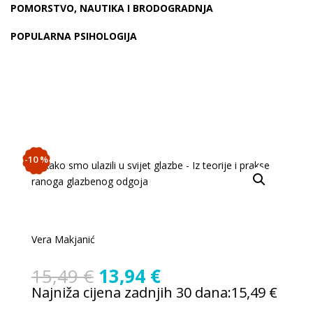
POMORSTVO, NAUTIKA I BRODOGRADNJA
POPULARNA PSIHOLOGIJA
-10 %
Vera Makjanić
Izvorna
Trenutna
15,49
€
13,94
€
cijena
cijena
Najniža cijena zadnjih 30 dana:
15,49
€
bila
je: