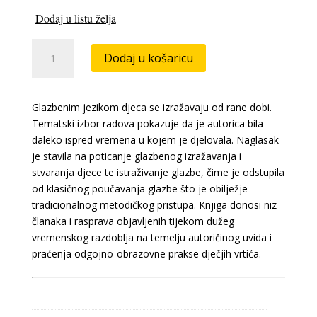
je:
13,94 €.
Dodaj u listu želja
15,49 €.
Kako
Dodaj u košaricu
smo
ulazili
u
Glazbenim jezikom djeca se izražavaju od rane dobi.
svijet
Tematski izbor radova pokazuje da je autorica bila
glazbe
daleko ispred vremena u kojem je djelovala. Naglasak
-
je stavila na poticanje glazbenog izražavanja i
Iz
stvaranja djece te istraživanje glazbe, čime je odstupila
teorije
od klasičnog poučavanja glazbe što je obilježje
i
tradicionalnog metodičkog pristupa. Knjiga donosi niz
prakse
članaka i rasprava objavljenih tijekom dužeg
ranoga
vremenskog razdoblja na temelju autoričinog uvida i
glazbenog
praćenja odgojno-obrazovne prakse dječjih vrtića.
odgoja
količina