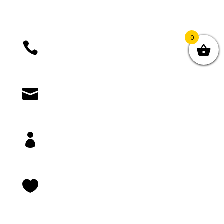
0

+385 (01) 4812 035

knjizara@novastvarnost.hr

Prijava/registracija

Lista želja