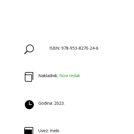
u
svijet
glazbe
-
Iz
teorije
i
U
ISBN: 978-953-8270-24-6
prakse
ranoga
glazbenog
odgoja

Nakladnik:
Novi redak
količina

Godina: 2023.

Uvez: meki