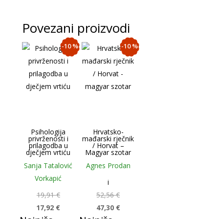
Povezani proizvodi
-10 %
-10 %
Psihologija
Hrvatsko-
privrženosti i
mađarski rječnik
prilagodba u
/ Horvat –
dječjem vrtiću
Magyar szotar
Sanja Tatalović
Agnes Prodan
Vorkapić
i
19,91
€
52,56
€
17,92
€
47,30
€