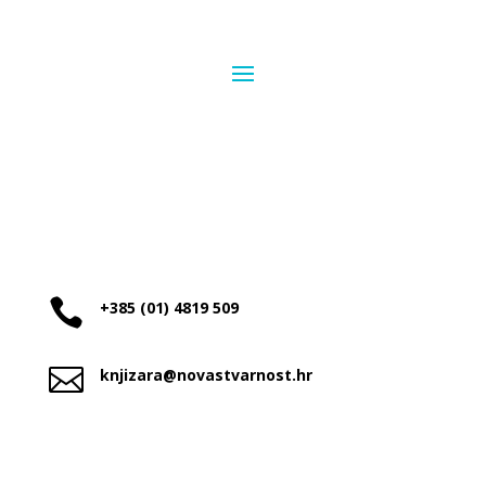

+385 (01) 4819 509

knjizara@novastvarnost.hr