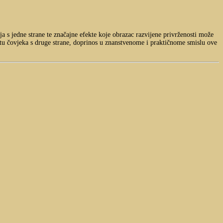
a s jedne strane te značajne efekte koje obrazac razvijene privrženosti može
otu čovjeka s druge strane, doprinos u znanstvenome i praktičnome smislu ove