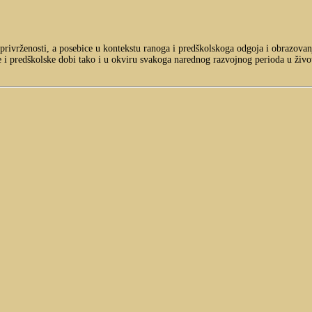
privrženosti, a posebice u kontekstu ranoga i predškolskoga odgoja i obrazovanj
e i predškolske dobi tako i u okviru svakoga narednog razvojnog perioda u živ