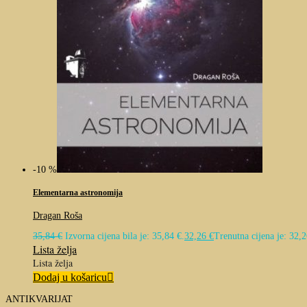
-10 %
Elementarna astronomija
Dragan Roša
35,84
€
Izvorna cijena bila je: 35,84 €.
32,26
€
Trenutna cijena je: 32,2
Lista želja
Lista želja
Dodaj u košaricu
ANTIKVARIJAT