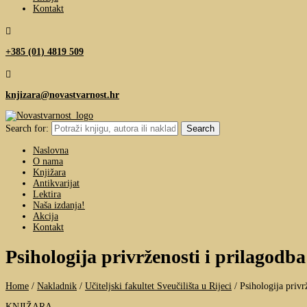
Kontakt

+385 (01) 4819 509

knjizara@novastvarnost.hr
Search for:
Naslovna
O nama
Knjižara
Antikvarijat
Lektira
Naša izdanja!
Akcija
Kontakt
Psihologija privrženosti i prilagodba
Home
/
Nakladnik
/
Učiteljski fakultet Sveučilišta u Rijeci
/
Psihologija privr
KNJIŽARA