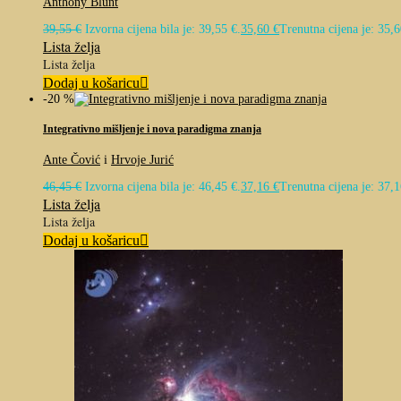
Anthony Blunt
39,55
€
Izvorna cijena bila je: 39,55 €.
35,60
€
Trenutna cijena je: 35,6
Lista želja
Lista želja
Dodaj u košaricu
-20 %
Integrativno mišljenje i nova paradigma znanja
Ante Čović
i
Hrvoje Jurić
46,45
€
Izvorna cijena bila je: 46,45 €.
37,16
€
Trenutna cijena je: 37,1
Lista želja
Lista želja
Dodaj u košaricu