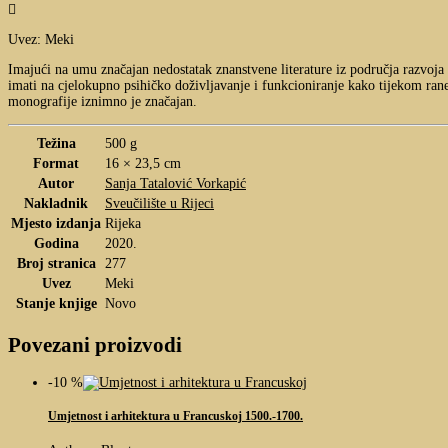

Uvez: Meki
Imajući na umu značajan nedostatak znanstvene literature iz područja razvoja 
imati na cjelokupno psihičko doživljavanje i funkcioniranje kako tijekom ran
monografije iznimno je značajan.
Težina
500 g
Format
16 × 23,5 cm
Autor
Sanja Tatalović Vorkapić
Nakladnik
Sveučilište u Rijeci
Mjesto izdanja
Rijeka
Godina
2020.
Broj stranica
277
Uvez
Meki
Stanje knjige
Novo
Povezani proizvodi
-10 %
Umjetnost i arhitektura u Francuskoj 1500.-1700.