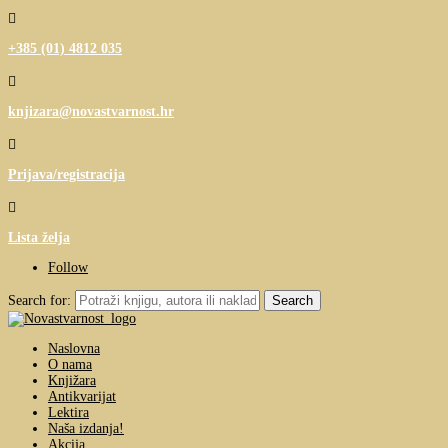

+385 (01) 4812 035

knjizara@novastvarnost.hr

Prijava/registracija

Lista želja
Follow
Search for:
Naslovna
O nama
Knjižara
Antikvarijat
Lektira
Naša izdanja!
Akcija