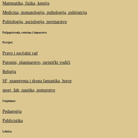
Matematika, fizika, kemija
Medicina, stomatologija, psihologija, psihijatrija
Politologija, sociologija, novinarstvo
Poljoprivreda, veterina i šumarstvo
Povijest
Pravo i socijalni rad
Putopisi, planinarstvo, turistički vodiči
Religija
SF, znanstvena i druga fantastika, horor
sport, šah, nautika, pomorstvo
Umjetnost
Pedagogija
Publicistika
Lektira