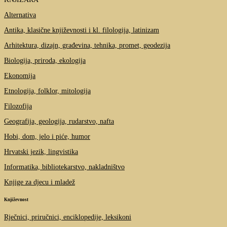
Alternativa
Antika, klasične književnosti i kl. filologija, latinizam
Arhitektura, dizajn, građevina, tehnika, promet, geodezija
Biologija, priroda, ekologija
Ekonomija
Etnologija, folklor, mitologija
Filozofija
Geografija, geologija, rudarstvo, nafta
Hobi, dom, jelo i piće, humor
Hrvatski jezik, lingvistika
Informatika, bibliotekarstvo, nakladništvo
Knjige za djecu i mladež
Književnost
Rječnici, priručnici, enciklopedije, leksikoni