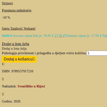
Stripovi
Popularna psihologija
-10 %
Sanja Tatalović Vorkapić
19,91
€
Izvorna cijena bila je: 19,91 €.
17,92
€
Trenutna cijena je: 17,92 €.
Naj
Dodaj u listu želja
Dodaj u listu želja
Psihologija privrženosti i prilagodba u dječjem vrtiću količina
Dodaj u košaricu
U
ISBN: 9789537917210

Nakladnik:
Sveučilište u Rijeci

Godina: 2020.