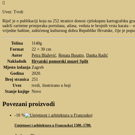

Uvez: Tvrdi
Riječ je o publikaciji koja na 252 stranice donosi cjelokupnu kartografsku građ
sadrži raritetne primjeraka portulana, atlasa, veduta te brojnih vrsta karata –
vrijedne baštine, zaštićenog kulturnog dobra Republike Hrvatske, čije je po
Težina
1140g
Format
22 × 30 cm
Autor
Petra Blažević
,
Renata Busatto
,
Danka Radić
Nakladnik
Hrvatski pomorski muzej Split
Mjesto izdanja
Zagreb
Godina
2020.
Broj stranica
251
Uvez
tvrdi, ilustrirano u boji
Stanje knjige
Novo
Povezani proizvodi
-10 %
Umjetnost i arhitektura u Francuskoj 1500.-1700.