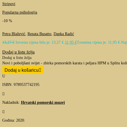
Stripovi
Popularna psihologija
-10 %
Petra Blažević
,
Renata Busatto
,
Danka Radić
13,27
€
Izvorna cijena bila je: 13,27 €.
11,95
€
Trenutna cijena je: 11,95 €.
Naj
Dodaj u listu želja
Dodaj u listu želja
Novi i poboljšani svijet - zbirka pomorskih karata i peljara HPM u Splitu kol
Dodaj u košaricu
U
ISBN: 9789537742195

Nakladnik:
Hrvatski pomorski muzej

Godina: 2020.