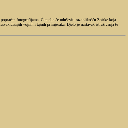
 i popraćen fotografijama. Čitatelje će oduševiti raznolikošću Zbirke koja
esvakidašnjih vojnih i tajnih primjeraka. Djelo je nastavak istraživanja te