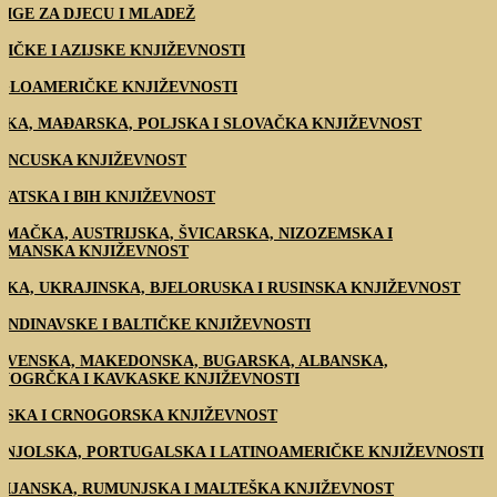
JIGE ZA DJECU I MLADEŽ
RIČKE I AZIJSKE KNJIŽEVNOSTI
GLOAMERIČKE KNJIŽEVNOSTI
ŠKA, MAĐARSKA, POLJSKA I SLOVAČKA KNJIŽEVNOST
ANCUSKA KNJIŽEVNOST
VATSKA I BIH KNJIŽEVNOST
EMAČKA, AUSTRIJSKA, ŠVICARSKA, NIZOZEMSKA I
AMANSKA KNJIŽEVNOST
SKA, UKRAJINSKA, BJELORUSKA I RUSINSKA KNJIŽEVNOST
ANDINAVSKE I BALTIČKE KNJIŽEVNOSTI
OVENSKA, MAKEDONSKA, BUGARSKA, ALBANSKA,
VOGRČKA I KAVKASKE KNJIŽEVNOSTI
PSKA I CRNOGORSKA KNJIŽEVNOST
ANJOLSKA, PORTUGALSKA I LATINOAMERIČKE KNJIŽEVNOSTI
LIJANSKA, RUMUNJSKA I MALTEŠKA KNJIŽEVNOST