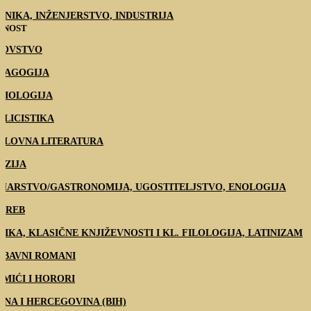
HNIKA, INŽENJERSTVO, INDUSTRIJA
TNOST
DOVSTVO
DAGOGIJA
CIOLOGIJA
BLICISTIKA
SLOVNA LITERATURA
EZIJA
HARSTVO/GASTRONOMIJA, UGOSTITELJSTVO, ENOLOGIJA
GREB
TIKA, KLASIČNE KNJIŽEVNOSTI I KL. FILOLOGIJA, LATINIZAM
UBAVNI ROMANI
IMIĆI I HORORI
SNA I HERCEGOVINA (BIH)