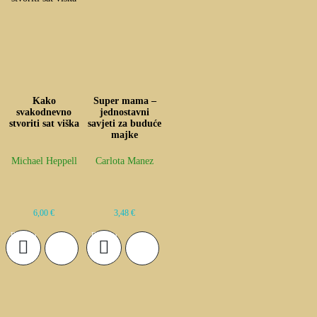
Kako
Super mama –
svakodnevno
jednostavni
stvoriti sat viška
savjeti za buduće
majke
Michael Heppell
Carlota Manez
6,00
€
3,48
€
Dodaj u
Dodaj u
košaricu
košaricu