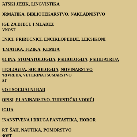
VATSKI JEZIK, LINGVISTIKA
FORMATIKA, BIBLIOTEKARSTVO, NAKLADNIŠTVO
JIGE ZA DJECU I MLADEŽ
ŽEVNOST
EČNICI, PRIRUČNICI, ENCIKLOPEDIJE, LEKSIKONI
TEMATIKA, FIZIKA, KEMIJA
DICINA, STOMATOLOGIJA, PSIHOLOGIJA, PSIHIJATRIJA
LITOLOGIJA, SOCIOLOGIJA, NOVINARSTVO
PRIVREDA, VETERINA I ŠUMARSTVO
EST
AVO I SOCIJALNI RAD
TOPISI, PLANINARSTVO, TURISTIČKI VODIČI
LIGIJA
, ZNANSTVENA I DRUGA FANTASTIKA, HOROR
ORT, ŠAH, NAUTIKA, POMORSTVO
TNOST