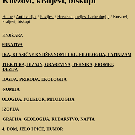
Knezovi, kraljevi, biskupi
Home
/
Antikvarijat
/
Povijest
/
Hrvatska povijest i arheologija
/
Knezovi,
kraljevi, biskupi
KNJIŽARA
TERNATIVA
TIKA, KLASIČNE KNJIŽEVNOSTI I KL. FILOLOGIJA, LATINIZAM
HITEKTURA, DIZAJN, GRAĐEVINA, TEHNIKA, PROMET,
ODEZIJA
OLOGIJA, PRIRODA, EKOLOGIJA
ONOMIJA
NOLOGIJA, FOLKLOR, MITOLOGIJA
LOZOFIJA
OGRAFIJA, GEOLOGIJA, RUDARSTVO, NAFTA
BI, DOM, JELO I PIĆE, HUMOR