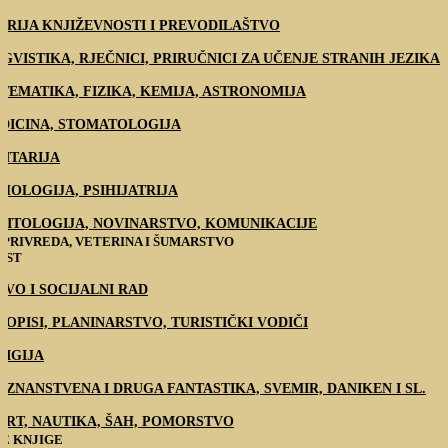
ORIJA KNJIŽEVNOSTI I PREVODILAŠTVO
NGVISTIKA, RJEČNICI, PRIRUČNICI ZA UČENJE STRANIH JEZIKA
TEMATIKA, FIZIKA, KEMIJA, ASTRONOMIJA
DICINA, STOMATOLOGIJA
LITARIJA
IHOLOGIJA, PSIHIJATRIJA
LITOLOGIJA, NOVINARSTVO, KOMUNIKACIJE
PRIVREDA, VETERINA I ŠUMARSTVO
EST
AVO I SOCIJALNI RAD
TOPISI, PLANINARSTVO, TURISTIČKI VODIČI
LIGIJA
 / ZNANSTVENA I DRUGA FANTASTIKA, SVEMIR, DANIKEN I SL.
ORT, NAUTIKA, ŠAH, POMORSTVO
E KNJIGE