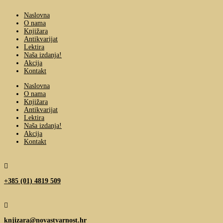
Naslovna
O nama
Knjižara
Antikvarijat
Lektira
Naša izdanja!
Akcija
Kontakt
Naslovna
O nama
Knjižara
Antikvarijat
Lektira
Naša izdanja!
Akcija
Kontakt

+385 (01) 4819 509

knjizara@novastvarnost.hr