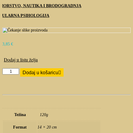
MORSTVO, NAUTIKA I BRODOGRADNJA
PULARNA PSIHOLOGIJA
3,85
€
Dodaj u listu želja
Knezovi,
Dodaj u košaricu
kraljevi,
biskupi
količina
Težina
120g
Format
14 × 20 cm