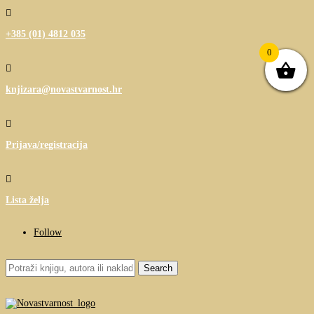

+385 (01) 4812 035
0

knjizara@novastvarnost.hr

Prijava/registracija

Lista želja
Follow
Search
for: