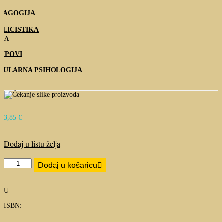
DAGOGIJA
BLICISTIKA
IRA
RIPOVI
PULARNA PSIHOLOGIJA
3,85
€
Dodaj u listu želja
Knezovi,
Dodaj u košaricu
kraljevi,
biskupi
količina
U
ISBN: