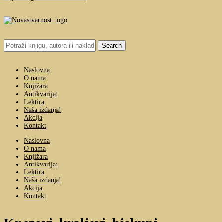
Search
for:
Naslovna
O nama
Knjižara
Antikvarijat
Lektira
Naša izdanja!
Akcija
Kontakt
Naslovna
O nama
Knjižara
Antikvarijat
Lektira
Naša izdanja!
Akcija
Kontakt