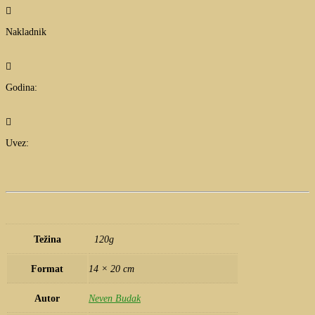

Nakladnik

Godina:

Uvez:
Težina
120g
Format
14 × 20 cm
Autor
Neven Budak