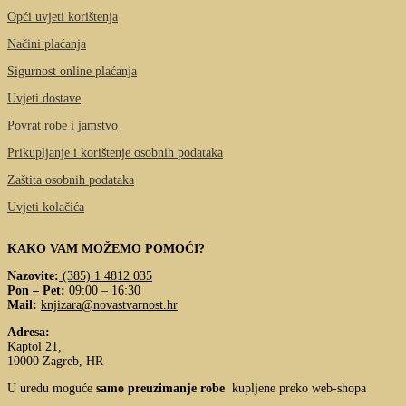
Opći uvjeti korištenja
Načini plaćanja
Sigurnost online plaćanja
Uvjeti dostave
Povrat robe i jamstvo
Prikupljanje i korištenje osobnih podataka
Zaštita osobnih podataka
Uvjeti kolačića
KAKO VAM MOŽEMO POMOĆI?
Nazovite:
(385) 1 4812 035
Pon – Pet:
09:00 – 16:30
Mail:
knjizara@novastvarnost.hr
Adresa:
Kaptol 21,
10000 Zagreb, HR
U uredu moguće
samo preuzimanje robe
kupljene preko web-shopa