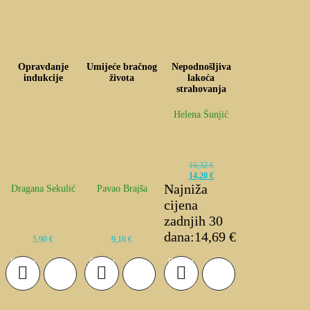
Opravdanje
Umijeće bračnog
Nepodnošljiva
indukcije
života
lakoća
strahovanja
Helena Šunjić
16,32
€
14,20
€
Najniža
Dragana Sekulić
Pavao Brajša
cijena
zadnjih 30
dana:
14,69
€
5,90
€
9,16
€
Izvorna
Trenutna
cijena
cijena
Dodaj u
Dodaj u
Dodaj u
bila
je:
košaricu
košaricu
košaricu
je:
14,20 €.
16,32 €.