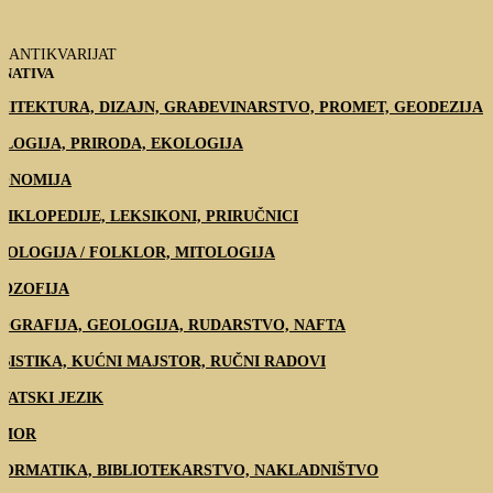
ANTIKVARIJAT
NATIVA
HITEKTURA, DIZAJN, GRAĐEVINARSTVO, PROMET, GEODEZIJA
OLOGIJA, PRIRODA, EKOLOGIJA
ONOMIJA
CIKLOPEDIJE, LEKSIKONI, PRIRUČNICI
NOLOGIJA / FOLKLOR, MITOLOGIJA
LOZOFIJA
OGRAFIJA, GEOLOGIJA, RUDARSTVO, NAFTA
BISTIKA, KUĆNI MAJSTOR, RUČNI RADOVI
VATSKI JEZIK
MOR
FORMATIKA, BIBLIOTEKARSTVO, NAKLADNIŠTVO