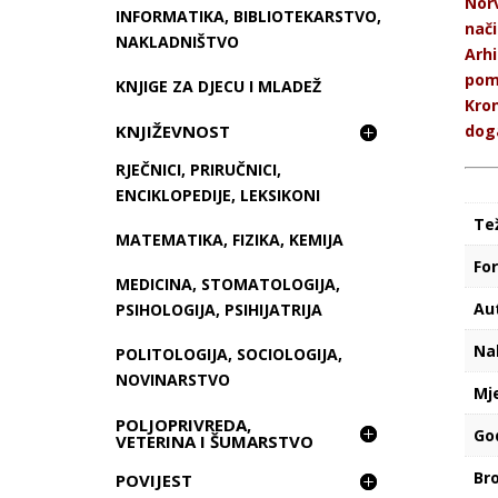
Norv
INFORMATIKA, BIBLIOTEKARSTVO,
nači
NAKLADNIŠTVO
Arhi
pom
KNJIGE ZA DJECU I MLADEŽ
Kron
doga
KNJIŽEVNOST
RJEČNICI, PRIRUČNICI,
ENCIKLOPEDIJE, LEKSIKONI
Te
MATEMATIKA, FIZIKA, KEMIJA
Fo
MEDICINA, STOMATOLOGIJA,
Au
PSIHOLOGIJA, PSIHIJATRIJA
Na
POLITOLOGIJA, SOCIOLOGIJA,
NOVINARSTVO
Mj
POLJOPRIVREDA,
Go
VETERINA I ŠUMARSTVO
Bro
POVIJEST