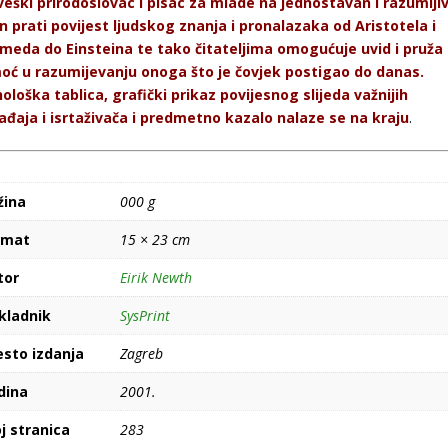
eški prirodoslovac i pisac za mlade na jednostavan i razumlji
n prati povijest ljudskog znanja i pronalazaka od Aristotela i
meda do Einsteina te tako čitateljima omogućuje uvid i pruža
oć u razumijevanju onoga što je čovjek postigao do danas.
ološka tablica, grafički prikaz povijesnog slijeda važnijih
đaja i isrtaživača i predmetno kazalo nalaze se na kraju
.
žina
000 g
rmat
15 × 23 cm
tor
Eirik Newth
kladnik
SysPrint
esto izdanja
Zagreb
dina
2001.
j stranica
283