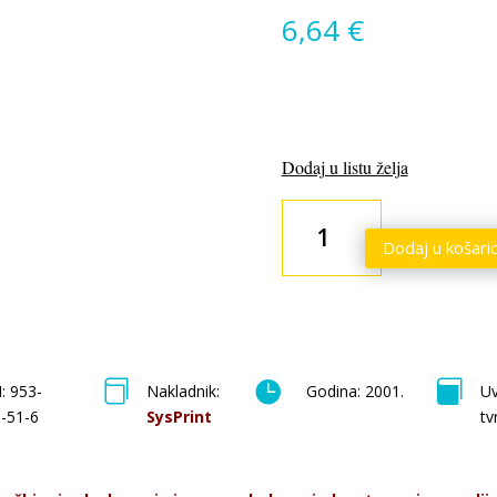
6,64
€
Dodaj u listu želja
Lov
na
Dodaj u košari
istinu
količina



: 953-
Nakladnik:
Godina: 2001.
Uv
-51-6
SysPrint
tv