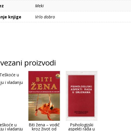
ez
Meki
nje knjige
Vrlo dobro
vezani proizvodi
eškoće u
Biti žena – vodič
Psihologijski
ju i vladanju
kroz život od
aspekti rada u