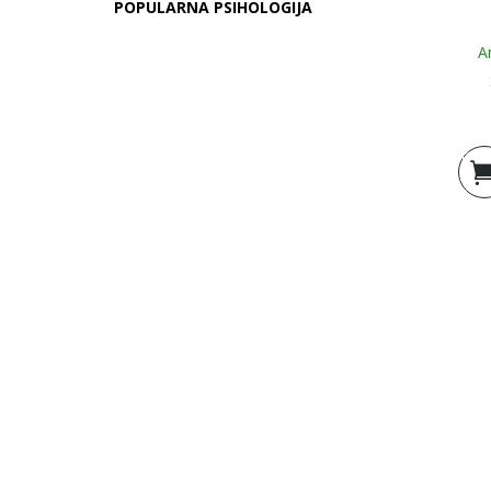
POPULARNA PSIHOLOGIJA
A
Doda
košar