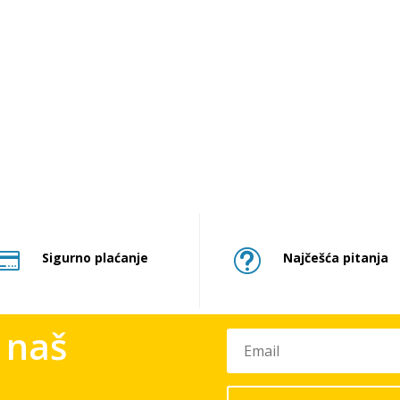

t
Sigurno plaćanje
Najčešća pitanja
a naš