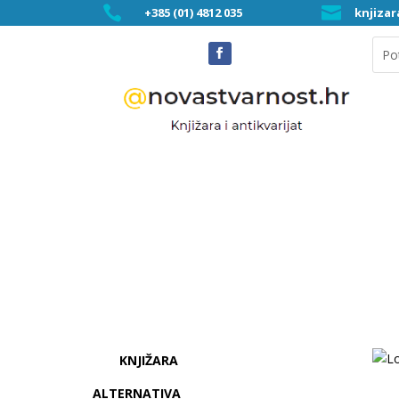


+385 (01) 4812 035
knjiza
KNJIŽARA
ALTERNATIVA