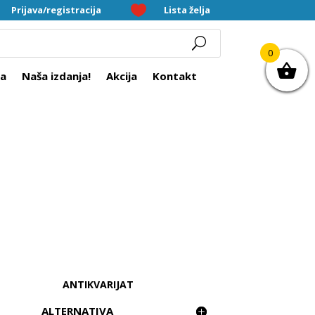


Prijava/registracija
Lista želja
0
ra
Naša izdanja!
Akcija
Kontakt
ANTIKVARIJAT
ALTERNATIVA