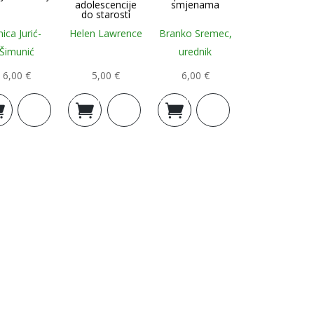
adolescencije
smjenama
do starosti
nica Jurić-
Helen Lawrence
Branko Sremec,
Šimunić
urednik
6,00
€
5,00
€
6,00
€
j u
Dodaj u
Dodaj u
icu
košaricu
košaricu