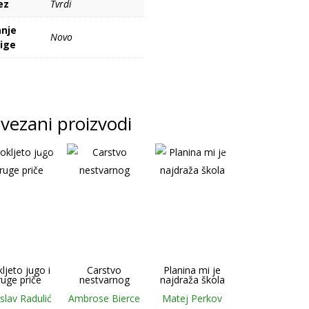
ez
Tvrdi
anje
Novo
jige
vezani proizvodi
-25 %
-30 %
-10 %
ljeto jugo i
Carstvo
Planina mi je
ruge priče
nestvarnog
najdraža škola
slav Radulić
Ambrose Bierce
Matej Perkov