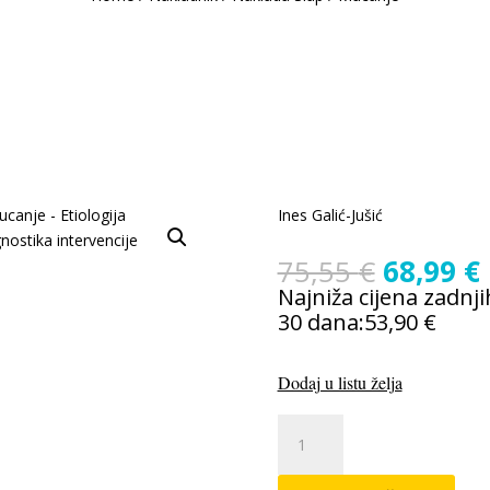
Ines Galić-Jušić
Izvorna
75,55
€
68,99
€
cijena
Najniža cijena zadnji
bila
j
30 dana:
53,90
€
je:
75,55 €.
Dodaj u listu želja
Mucanje
količina