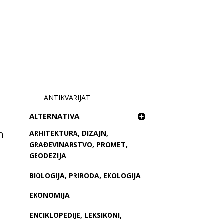
ANTIKVARIJAT
ALTERNATIVA
Trenutna
cijena
h
ARHITEKTURA, DIZAJN,
e:
GRAĐEVINARSTVO, PROMET,
68,99 €.
GEODEZIJA
BIOLOGIJA, PRIRODA, EKOLOGIJA
EKONOMIJA
ENCIKLOPEDIJE, LEKSIKONI,