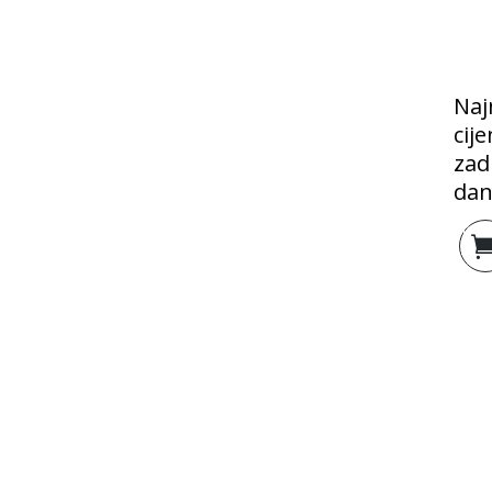
Naj
cij
zad
dan
Doda
košar