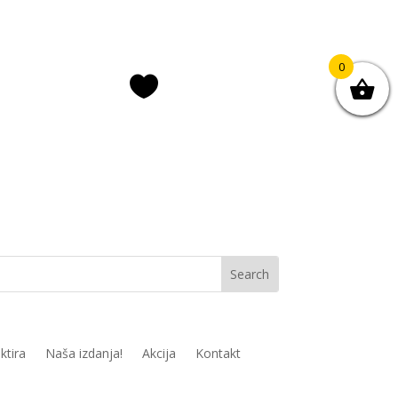
0

ava/registracija
Lista želja
ktira
Naša izdanja!
Akcija
Kontakt