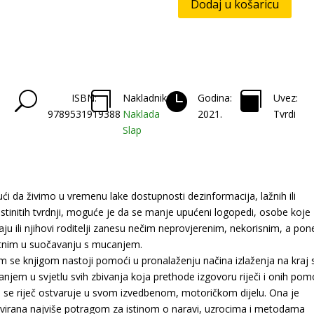
Dodaj u košaricu
U



ISBN:
Nakladnik:
Godina:
Uvez:
9789531919388
Naklada
2021.
Tvrdi
Slap
ći da živimo u vremenu lake dostupnosti dezinformacija, lažnih ili
istinitih tvrdnji, moguće je da se manje upućeni logopedi, osobe koje
ju ili njihovi roditelji zanesu nečim neprovjerenim, nekorisnim, a po
etnim u suočavanju s mucanjem.
 se knjigom nastoji pomoći u pronalaženju načina izlaženja na kraj 
njem u svjetlu svih zbivanja koja prethode izgovoru riječi i onih po
h se riječ ostvaruje u svom izvedbenom, motoričkom dijelu. Ona je
virana najviše potragom za istinom o naravi, uzrocima i metodama