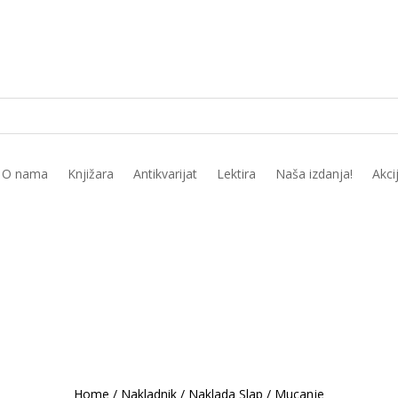
O nama
Knjižara
Antikvarijat
Lektira
Naša izdanja!
Akci
Home
/
Nakladnik
/
Naklada Slap
/
Mucanje