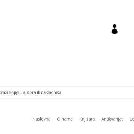

ara@novastvarnost.hr
Prij
Naslovna
O nama
Knjižara
Antikvarijat
Le