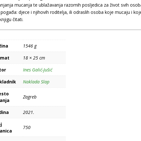
anjanja mucanja te ublažavanja razornih posljedica za život svih osob
 pogađa: djece i njihovih roditelja, ili odraslih osoba koje mucaju i koj
njigu čitati.
žina
1546 g
rmat
18 × 25 cm
tor
Ines Galić-Jušić
kladnik
Naklada Slap
esto
Zagreb
danja
dina
2021.
j
750
ranica