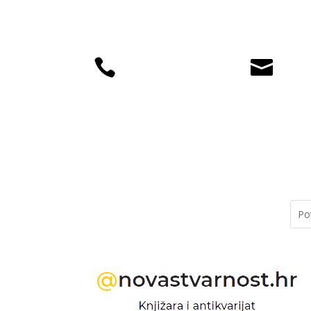


+385 (01) 4812
knjiz
035