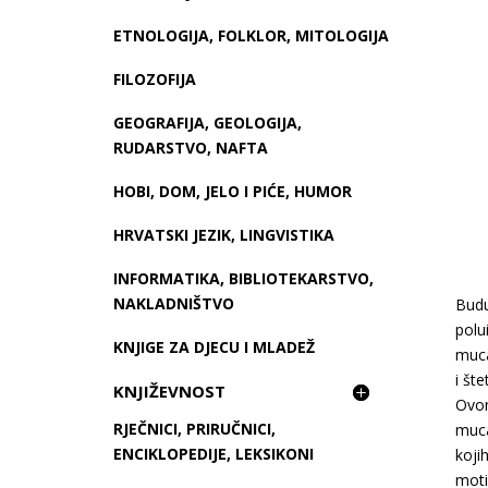
ETNOLOGIJA, FOLKLOR, MITOLOGIJA
FILOZOFIJA
GEOGRAFIJA, GEOLOGIJA,
RUDARSTVO, NAFTA
HOBI, DOM, JELO I PIĆE, HUMOR
HRVATSKI JEZIK, LINGVISTIKA
INFORMATIKA, BIBLIOTEKARSTVO,
NAKLADNIŠTVO
Budu
polu
KNJIGE ZA DJECU I MLADEŽ
muca
i št
KNJIŽEVNOST
Ovom
RJEČNICI, PRIRUČNICI,
muca
ENCIKLOPEDIJE, LEKSIKONI
koji
moti