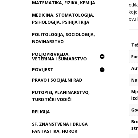
MATEMATIKA, FIZIKA, KEMIJA
otkl
koje
MEDICINA, STOMATOLOGIJA,
ovu k
PSIHOLOGIJA, PSIHIJATRIJA
POLITOLOGIJA, SOCIOLOGIJA,
NOVINARSTVO
Te
POLJOPRIVREDA,
Fo
VETERINA I ŠUMARSTVO
Au
POVIJEST
Na
PRAVO I SOCIJALNI RAD
Mj
PUTOPISI, PLANINARSTVO,
iz
TURISTIČKI VODIČI
Go
RELIGIJA
Bro
SF, ZNANSTVENA I DRUGA
st
FANTASTIKA, HOROR