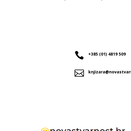

+385 (01) 4819 509

knjizara@novastvar