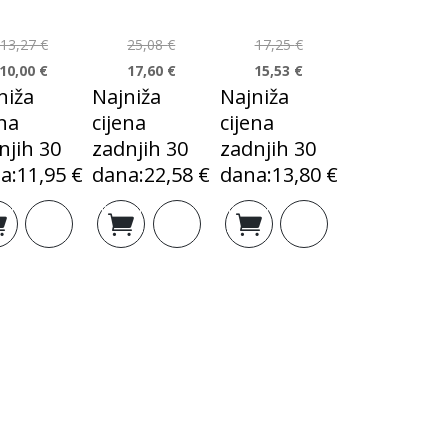
13,27
€
25,08
€
17,25
€
10,00
€
17,60
€
15,53
€
niža
Najniža
Najniža
ena
cijena
cijena
njih 30
zadnjih 30
zadnjih 30
a:
11,95
€
dana:
22,58
€
dana:
13,80
€
Izvorna
Trenutna
Izvorna
Trenutna
Izvorna
Trenutna
j u
Dodaj u
Dodaj u
cijena
cijena
cijena
cijena
cijena
cijena
icu
košaricu
košaricu
bila
je:
bila
je:
bila
je:
je:
10,00 €.
je:
17,60 €.
je:
15,53 €.
13,27 €.
25,08 €.
17,25 €.