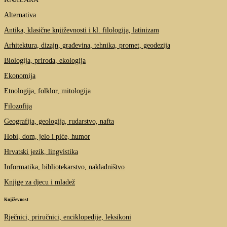
Alternativa
Antika, klasične književnosti i kl. filologija, latinizam
Arhitektura, dizajn, građevina, tehnika, promet, geodezija
Biologija, priroda, ekologija
Ekonomija
Etnologija, folklor, mitologija
Filozofija
Geografija, geologija, rudarstvo, nafta
Hobi, dom, jelo i piće, humor
Hrvatski jezik, lingvistika
Informatika, bibliotekarstvo, nakladništvo
Knjige za djecu i mladež
Književnost
Rječnici, priručnici, enciklopedije, leksikoni