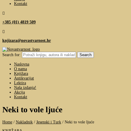
Kontakt

+385 (01) 4819 509

knjizara@novastvarnost.hr
Search for:
Naslovna
O nama
Knjižara
Antikvarijat
Lektira
Naša izdanja!
Akcija
Kontakt
Neki to vole ljuće
Home
/
Nakladnik
/
Jesenski i Turk
/
Neki to vole ljuće
KNJIŽARA