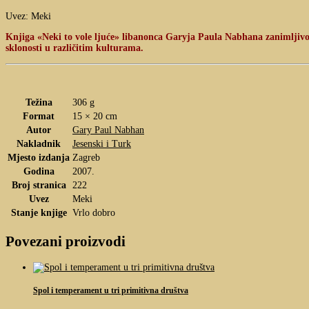
Uvez: Meki
Knjiga «Neki to vole ljuće» libanonca Garyja Paula Nabhana zanimljivo j
sklonosti u različitim kulturama.
Težina
306 g
Format
15 × 20 cm
Autor
Gary Paul Nabhan
Nakladnik
Jesenski i Turk
Mjesto izdanja
Zagreb
Godina
2007.
Broj stranica
222
Uvez
Meki
Stanje knjige
Vrlo dobro
Povezani proizvodi
Spol i temperament u tri primitivna društva