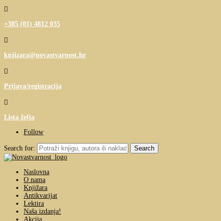

+385 (01) 4812 035

knjizara@novastvarnost.hr

Prijava/registracija

Lista želja
Follow
Search for:
Naslovna
O nama
Knjižara
Antikvarijat
Lektira
Naša izdanja!
Akcija