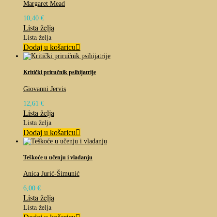
Margaret Mead
10,40
€
Lista želja
Lista želja
Dodaj u košaricu
Kritički priručnik psihijatrije
Giovanni Jervis
12,61
€
Lista želja
Lista želja
Dodaj u košaricu
Teškoće u učenju i vladanju
Anica Jurić-Šimunić
6,00
€
Lista želja
Lista želja