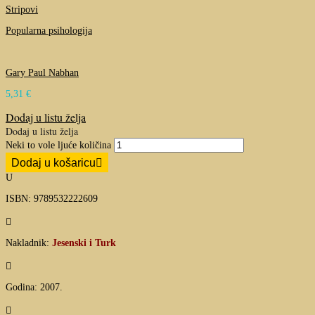
Stripovi
Popularna psihologija
Gary Paul Nabhan
5,31
€
Dodaj u listu želja
Dodaj u listu želja
Neki to vole ljuće količina
Dodaj u košaricu
U
ISBN: 9789532222609

Nakladnik:
Jesenski i Turk

Godina: 2007.
