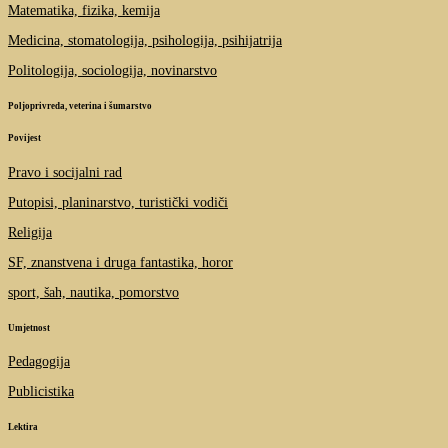
Matematika, fizika, kemija
Medicina, stomatologija, psihologija, psihijatrija
Politologija, sociologija, novinarstvo
Poljoprivreda, veterina i šumarstvo
Povijest
Pravo i socijalni rad
Putopisi, planinarstvo, turistički vodiči
Religija
SF, znanstvena i druga fantastika, horor
sport, šah, nautika, pomorstvo
Umjetnost
Pedagogija
Publicistika
Lektira