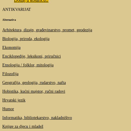
Dodaj u košaricu
ANTIKVARIJAT
Alternativa
Arhitektura, dizajn, građevinarstvo, promet, geodezija
Biologija, priroda, ekologija
Ekonomija
Enciklopedije, leksikoni, priručnici
Etnologija / folklor, mitologija
Filozofija
Geografija, geologija, rudarstvo, nafta
Hobistika, kućni majstor, ručni radovi
Hrvatski jezik
Humor
Informatika, bibliotekarstvo, nakladništvo
Knjige za djecu i mladež