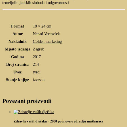
temeljnih ljudskih sloboda i odgovornosti.
Format
18 × 24 cm
Autor
Nenad Vertovšek
Nakladnik
Golden marketing
Mjesto izdanja
Zagreb
Godina
2017.
Broj stranica
214
Uvez
tvrdi
Stanje knjige
izvrsno
Povezani proizvodi
Zdravlje vaših dječaka – 2000 pojmova o zdravlju muškaraca