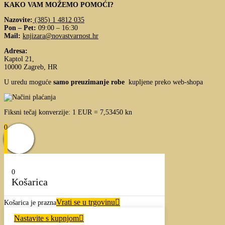
KAKO VAM MOŽEMO POMOĆI?
Nazovite:
(385) 1 4812 035
Pon – Pet:
09:00 – 16:30
Mail:
knjizara@novastvarnost.hr
Adresa:
Kaptol 21,
10000 Zagreb, HR
U uredu moguće
samo preuzimanje robe
kupljene preko web-shopa
Fiksni tečaj konverzije: 1 EUR = 7,53450 kn
0
0
Košarica
Vrati se u trgovinu
Košarica je prazna
Nastavite s kupnjom