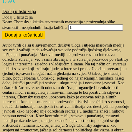
15,99
€
Dodaj u listu želja
Dodaj u listu želja
Noam Chomsky i kritika suvremenih masmedija : proizvodnja slike
stvarnosti i neophodnih iluzija količina
Dodaj u košaricu
Autor tvrdi da su u suvremenom društvu uloga i utjecaj masovnih medija
sve veći i važniji te da zahvaćaju sve više područja ljudskog djelovanja,
mišljenja i ponašanja. Masovni mediji ne proizvode samo interes za
određena zbivanja, već i sama zbivanja, a ta zbivanja proizvode po vlastitoj
logici i interesima, zajedno s vladajućim elitama. Na taj način oni stvaraju
misli i stavove koji izoliraju ljude, a interese i predodžbe elita pretvaraju u
(jedini) ispravan i mogući način gledanja na svijet. U takvoj je situaciji
bitno, poput Noama Chomskog, jednog od najznačajnijih mislilaca našeg
doba, kritički promišljati smisao i ulogu medija i nezavisne javnosti. Kao
oštar kritičar suvremenih odnosa u društvu, arogancije i bezobzirnosti
centara moći i manipulacija masovnih medija te korporativnih ciljeva i
interesa, Chomsky ustrajno upozorava kako je osnovna težnja elitnih
interesnih skupina usmjerena na proizvodnju iskrivljene (slike) stvarnosti,
budući da industrija medijskih i društvenih iluzija već desetljećima poručuje
javnosti kako nepostojanje određenih sadržaja u medijima znači i njihovu
potpunu nevažnost. Kroz kontrolu misli, stavova i ponašanja, masovni
mediji proizvode tzv. „zbunjeno stado“ te javnost postupno gubi svoju
kritičnost i humanističku orijentaciju. Stoga Chomsky zagovara, kao
svojevrsni protuotrov, jačanje solidarnosti i političkog aktivizma u obrani