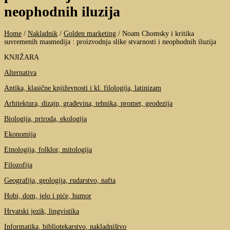
neophodnih iluzija
Home
/
Nakladnik
/
Golden marketing
/
Noam Chomsky i kritika
suvremenih masmedija : proizvodnja slike stvarnosti i neophodnih iluzija
KNJIŽARA
Alternativa
Antika, klasične književnosti i kl. filologija, latinizam
Arhitektura, dizajn, građevina, tehnika, promet, geodezija
Biologija, priroda, ekologija
Ekonomija
Etnologija, folklor, mitologija
Filozofija
Geografija, geologija, rudarstvo, nafta
Hobi, dom, jelo i piće, humor
Hrvatski jezik, lingvistika
Informatika, bibliotekarstvo, nakladništvo