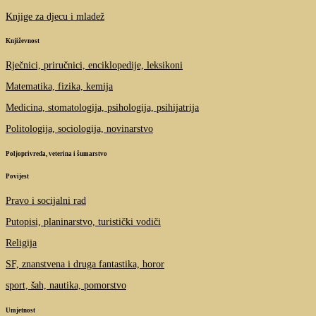
Knjige za djecu i mladež
Književnost
Rječnici, priručnici, enciklopedije, leksikoni
Matematika, fizika, kemija
Medicina, stomatologija, psihologija, psihijatrija
Politologija, sociologija, novinarstvo
Poljoprivreda, veterina i šumarstvo
Povijest
Pravo i socijalni rad
Putopisi, planinarstvo, turistički vodiči
Religija
SF, znanstvena i druga fantastika, horor
sport, šah, nautika, pomorstvo
Umjetnost