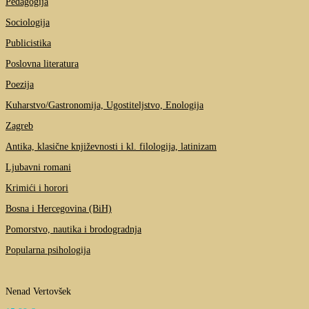
Pedagogija
Sociologija
Publicistika
Poslovna literatura
Poezija
Kuharstvo/Gastronomija, Ugostiteljstvo, Enologija
Zagreb
Antika, klasične književnosti i kl. filologija, latinizam
Ljubavni romani
Krimići i horori
Bosna i Hercegovina (BiH)
Pomorstvo, nautika i brodogradnja
Popularna psihologija
Nenad Vertovšek