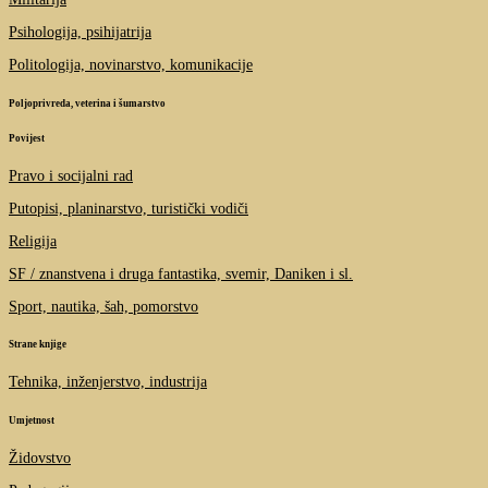
Psihologija, psihijatrija
Politologija, novinarstvo, komunikacije
Poljoprivreda, veterina i šumarstvo
Povijest
Pravo i socijalni rad
Putopisi, planinarstvo, turistički vodiči
Religija
SF / znanstvena i druga fantastika, svemir, Daniken i sl.
Sport, nautika, šah, pomorstvo
Strane knjige
Tehnika, inženjerstvo, industrija
Umjetnost
Židovstvo