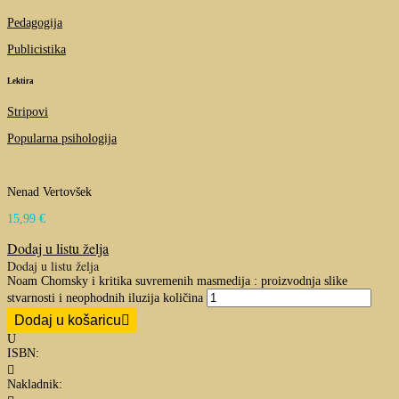
Pedagogija
Publicistika
Lektira
Stripovi
Popularna psihologija
Nenad Vertovšek
15,99
€
Dodaj u listu želja
Dodaj u listu želja
Noam Chomsky i kritika suvremenih masmedija : proizvodnja slike
stvarnosti i neophodnih iluzija količina
Dodaj u košaricu
U
ISBN:

Nakladnik: