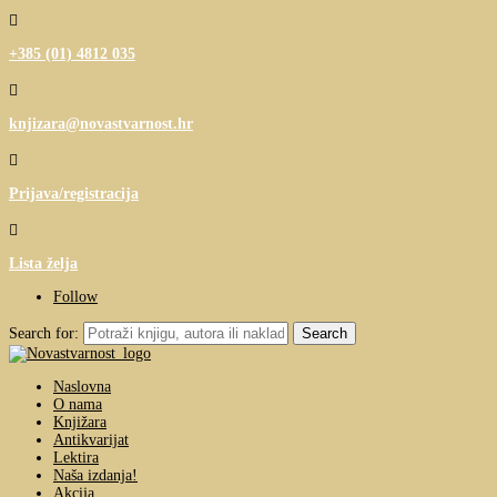

+385 (01) 4812 035

knjizara@novastvarnost.hr

Prijava/registracija

Lista želja
Follow
Search for:
Naslovna
O nama
Knjižara
Antikvarijat
Lektira
Naša izdanja!
Akcija