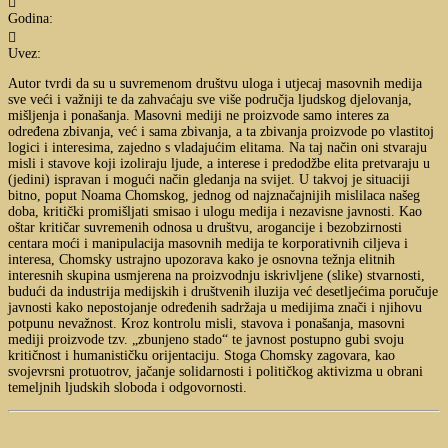

Godina:

Uvez:
Autor tvrdi da su u suvremenom društvu uloga i utjecaj masovnih medija
sve veći i važniji te da zahvaćaju sve više područja ljudskog djelovanja,
mišljenja i ponašanja. Masovni mediji ne proizvode samo interes za
određena zbivanja, već i sama zbivanja, a ta zbivanja proizvode po vlastitoj
logici i interesima, zajedno s vladajućim elitama. Na taj način oni stvaraju
misli i stavove koji izoliraju ljude, a interese i predodžbe elita pretvaraju u
(jedini) ispravan i mogući način gledanja na svijet. U takvoj je situaciji
bitno, poput Noama Chomskog, jednog od najznačajnijih mislilaca našeg
doba, kritički promišljati smisao i ulogu medija i nezavisne javnosti. Kao
oštar kritičar suvremenih odnosa u društvu, arogancije i bezobzirnosti
centara moći i manipulacija masovnih medija te korporativnih ciljeva i
interesa, Chomsky ustrajno upozorava kako je osnovna težnja elitnih
interesnih skupina usmjerena na proizvodnju iskrivljene (slike) stvarnosti,
budući da industrija medijskih i društvenih iluzija već desetljećima poručuje
javnosti kako nepostojanje određenih sadržaja u medijima znači i njihovu
potpunu nevažnost. Kroz kontrolu misli, stavova i ponašanja, masovni
mediji proizvode tzv. „zbunjeno stado“ te javnost postupno gubi svoju
kritičnost i humanističku orijentaciju. Stoga Chomsky zagovara, kao
svojevrsni protuotrov, jačanje solidarnosti i političkog aktivizma u obrani
temeljnih ljudskih sloboda i odgovornosti.