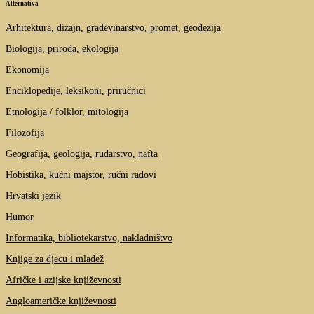
Alternativa
Arhitektura, dizajn, građevinarstvo, promet, geodezija
Biologija, priroda, ekologija
Ekonomija
Enciklopedije, leksikoni, priručnici
Etnologija / folklor, mitologija
Filozofija
Geografija, geologija, rudarstvo, nafta
Hobistika, kućni majstor, ručni radovi
Hrvatski jezik
Humor
Informatika, bibliotekarstvo, nakladništvo
Knjige za djecu i mladež
Afričke i azijske književnosti
Angloameričke književnosti