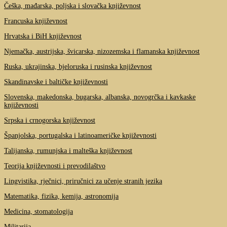
Češka, mađarska, poljska i slovačka književnost
Francuska književnost
Hrvatska i BiH književnost
Njemačka, austrijska, švicarska, nizozemska i flamanska književnost
Ruska, ukrajinska, bjeloruska i rusinska književnost
Skandinavske i baltičke književnosti
Slovenska, makedonska, bugarska, albanska, novogrčka i kavkaske
književnosti
Srpska i crnogorska književnost
Španjolska, portugalska i latinoameričke književnosti
Talijanska, rumunjska i malteška književnost
Teorija književnosti i prevodilaštvo
Lingvistika, rječnici, priručnici za učenje stranih jezika
Matematika, fizika, kemija, astronomija
Medicina, stomatologija
Militarija