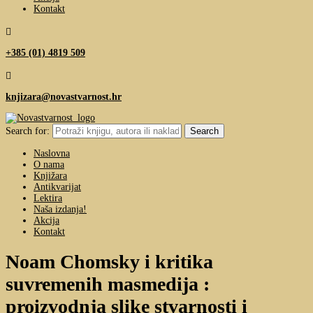
Kontakt

+385 (01) 4819 509

knjizara@novastvarnost.hr
Search for:
Naslovna
O nama
Knjižara
Antikvarijat
Lektira
Naša izdanja!
Akcija
Kontakt
Noam Chomsky i kritika
suvremenih masmedija :
proizvodnja slike stvarnosti i