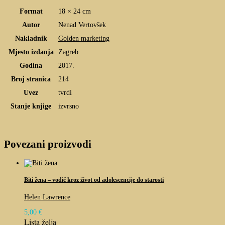
Format
18 × 24 cm
Autor
Nenad Vertovšek
Nakladnik
Golden marketing
Mjesto izdanja
Zagreb
Godina
2017.
Broj stranica
214
Uvez
tvrdi
Stanje knjige
izvrsno
Povezani proizvodi
Biti žena – vodič kroz život od adolescencije do starosti
Helen Lawrence
5,00
€
Lista želja