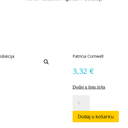
Patricia Cornwell
3,32
€
Dodaj u listu želja
Obdukcija
količina
Dodaj u košaricu