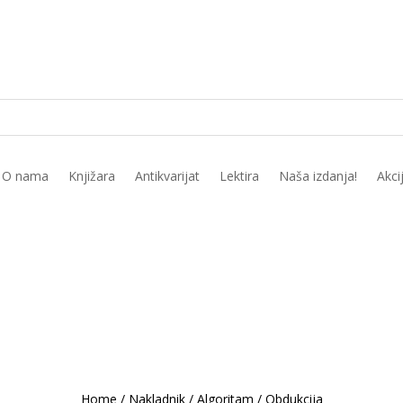
O nama
Knjižara
Antikvarijat
Lektira
Naša izdanja!
Akci
Home
/
Nakladnik
/
Algoritam
/
Obdukcija