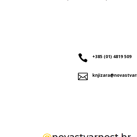

+385 (01) 4819 509

knjizara@novastvar