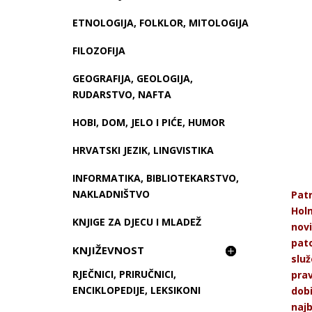
ETNOLOGIJA, FOLKLOR, MITOLOGIJA
FILOZOFIJA
GEOGRAFIJA, GEOLOGIJA,
RUDARSTVO, NAFTA
HOBI, DOM, JELO I PIĆE, HUMOR
HRVATSKI JEZIK, LINGVISTIKA
INFORMATIKA, BIBLIOTEKARSTVO,
NAKLADNIŠTVO
Patr
Holm
KNJIGE ZA DJECU I MLADEŽ
novi
pato
KNJIŽEVNOST
slu
RJEČNICI, PRIRUČNICI,
pra
ENCIKLOPEDIJE, LEKSIKONI
dobi
najb