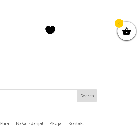
0

ava/registracija
Lista želja
ktira
Naša izdanja!
Akcija
Kontakt