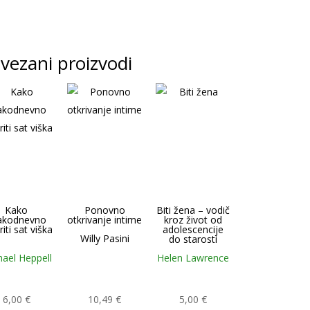
vezani proizvodi
Kako
Ponovno
Biti žena – vodič
akodnevno
otkrivanje intime
kroz život od
riti sat viška
adolescencije
Willy Pasini
do starosti
hael Heppell
Helen Lawrence
6,00
€
10,49
€
5,00
€