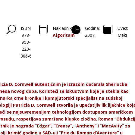
U



ISBN:
Nakladnik:
Godina:
Uvez:
978-
Algoritam
2007.
Meki
953-
220-
306-6
icia D. Cornwell autentičnim je izrazom dočarala Sherlocka
esa novog doba. Koristeći se iskustvom koje je stekla kao
narka crne kronike i kompjutorski specijalist na sudskoj
logiji Patricia D. Cornwell stvorila je upečatljiv lik liječnice koj
žeći se najsuvremenijom tehnologijom dostupnom američkom
vosuđu, raspetljava zamršeno klupko zločina. Roman “Obdukci
tnik je nagrada “Edgar”, “Creasy”, “Anthony” i “MacAvity” za
olji krimić godine u SAD-u i “Prix du Roman d’Aventure” u