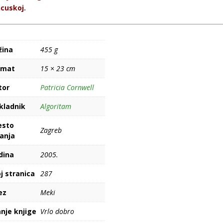
cuskoj.
žina
455 g
rmat
15 × 23 cm
tor
Patricia Cornwell
kladnik
Algoritam
esto
Zagreb
danja
dina
2005.
j stranica
287
ez
Meki
nje knjige
Vrlo dobro