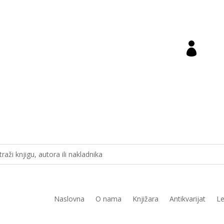

ara@novastvarnost.hr
Prij
Naslovna
O nama
Knjižara
Antikvarijat
Le