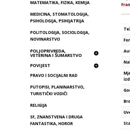
MATEMATIKA, FIZIKA, KEMIJA
Fran
MEDICINA, STOMATOLOGIJA,
PSIHOLOGIJA, PSIHIJATRIJA
Te
POLITOLOGIJA, SOCIOLOGIJA,
NOVINARSTVO
Fo
POLJOPRIVREDA,
Au
VETERINA I ŠUMARSTVO
Na
POVIJEST
Mj
PRAVO I SOCIJALNI RAD
iz
PUTOPISI, PLANINARSTVO,
Go
TURISTIČKI VODIČI
Bro
RELIGIJA
Uv
SF, ZNANSTVENA I DRUGA
Sta
FANTASTIKA, HOROR