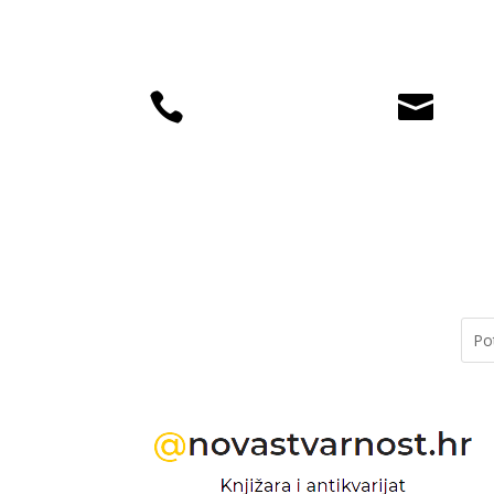


+385 (01) 4812
knjiz
035