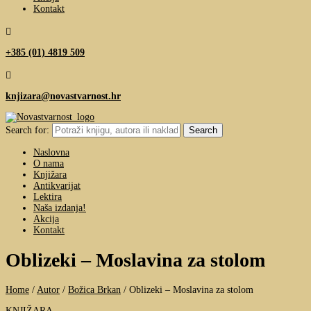
Kontakt

+385 (01) 4819 509

knjizara@novastvarnost.hr
Search for:
Naslovna
O nama
Knjižara
Antikvarijat
Lektira
Naša izdanja!
Akcija
Kontakt
Oblizeki – Moslavina za stolom
Home
/
Autor
/
Božica Brkan
/
Oblizeki – Moslavina za stolom
KNJIŽARA