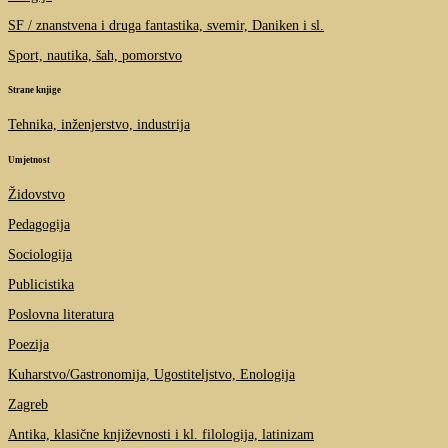
SF / znanstvena i druga fantastika, svemir, Daniken i sl.
Sport, nautika, šah, pomorstvo
Strane knjige
Tehnika, inženjerstvo, industrija
Umjetnost
Židovstvo
Pedagogija
Sociologija
Publicistika
Poslovna literatura
Poezija
Kuharstvo/Gastronomija, Ugostiteljstvo, Enologija
Zagreb
Antika, klasične književnosti i kl. filologija, latinizam