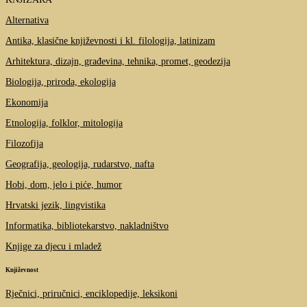
Alternativa
Antika, klasične književnosti i kl. filologija, latinizam
Arhitektura, dizajn, građevina, tehnika, promet, geodezija
Biologija, priroda, ekologija
Ekonomija
Etnologija, folklor, mitologija
Filozofija
Geografija, geologija, rudarstvo, nafta
Hobi, dom, jelo i piće, humor
Hrvatski jezik, lingvistika
Informatika, bibliotekarstvo, nakladništvo
Knjige za djecu i mladež
Književnost
Rječnici, priručnici, enciklopedije, leksikoni