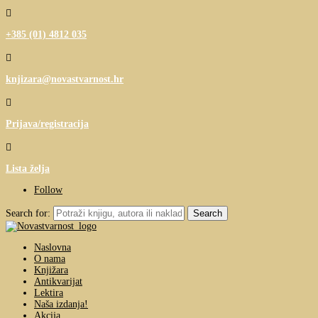

+385 (01) 4812 035

knjizara@novastvarnost.hr

Prijava/registracija

Lista želja
Follow
Search for:
Naslovna
O nama
Knjižara
Antikvarijat
Lektira
Naša izdanja!
Akcija