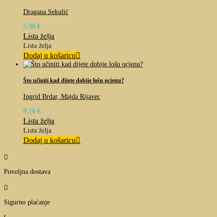
Dragana Sekulić
5,90
€
Lista želja
Lista želja
Dodaj u košaricu
Što učiniti kad dijete dobije lošu ocjenu?
Ingrid Brdar, Majda Rijavec
9,16
€
Lista želja
Lista želja
Dodaj u košaricu

Povoljna dostava

Sigurno plaćanje
t