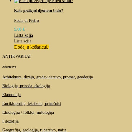
Kako preživjeti djetetovu školu?
Paola di Pietro
5,00
€
Lista želja
Lista želja
Dodaj u košaricu
ANTIKVARIJAT
Alternativa
Arhitektura, dizajn, građevinarstvo, promet, geodezija
Biologija, priroda, ekologija
Ekonomija
Enciklopedije, leksikoni, priručnici
Etnologija / folklor, mitologija
Filozofija
Geografija, geologija, rudarstvo, nafta