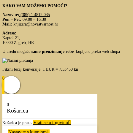
KAKO VAM MOŽEMO POMOĆI?
Nazovite:
(385) 1 4812 035
Pon – Pet:
09:00 – 16:30
Mail:
knjizara@novastvarnost.hr
Adresa:
Kaptol 21,
10000 Zagreb, HR
U uredu moguće
samo preuzimanje robe
kupljene preko web-shopa
Fiksni tečaj konverzije: 1 EUR = 7,53450 kn
0
0
Košarica
Vrati se u trgovinu
Košarica je prazna
Nastavite s kupnjom