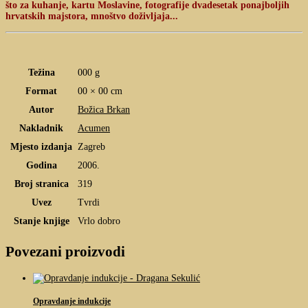
što za kuhanje, kartu Moslavine, fotografije dvadesetak ponajboljih
hrvatskih majstora, mnoštvo doživljaja...
Težina
000 g
Format
00 × 00 cm
Autor
Božica Brkan
Nakladnik
Acumen
Mjesto izdanja
Zagreb
Godina
2006.
Broj stranica
319
Uvez
Tvrdi
Stanje knjige
Vrlo dobro
Povezani proizvodi
Opravdanje indukcije