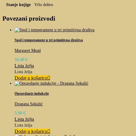
Stanje knjige
Vrlo dobro
Povezani proizvodi
Spol i temperament u tri primitivna društva
Margaret Mead
10,40
€
Lista želja
Lista želja
Dodaj u košaricu
Opravdanje indukcije
Dragana Sekulić
5,90
€
Lista želja
Lista želja
Dodaj u košaricu