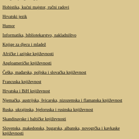
Hobistika, kućni majstor, ručni radovi
Hrvatski jezik
Humor
Informatika, bibliotekarstvo, nakladništvo
Knjige za djecu i mladež
Afričke i azijske književnosti
Angloameričke književnosti
Češka, mađarska, poljska i slovačka književnost
Francuska književnost
Hrvatska i BiH književnost
Njemačka, austrijska, švicarska, nizozemska i flamanska književnost
Ruska, ukrajinska, bjeloruska i rusinska književnost
Skandinavske i baltičke književnosti
Slovenska, makedonska, bugarska, albanska, novogrčka i kavkaske
književnosti