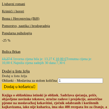
Ljubavni romani
Krimići i horori
Bosna i Hercegovina (BiH)
Pomorstvo, nautika i brodogradnja
Popularna psihologija
-25 %
Božica Brkan
13,27
€
Izvorna cijena bila je: 13,27 €.
10,00
€
Trenutna cijena je:
10,00 €.
Najniža cijena zadnjih 30 dana:
7,30
€
Dodaj u listu želja
Dodaj u listu želja
Oblizeki - Moslavina za stolom količina
Dodaj u košaricu
Knjiga o oblizekima istinski je oblizek. Sadržava sjećanja, priče,
objavljene novinske tekstove, stručne radove i projekcije, autoričine
pjesme na moslavačkoj kekavštini, rječnik odabranih i korištenih
kajkavizama, iako nije kuharica, ima oko 400 recepata što za čitanje, a