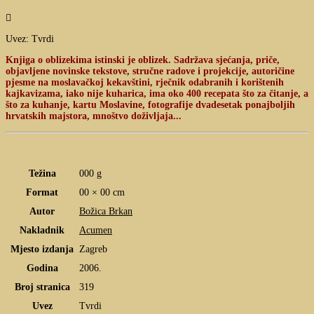

Uvez: Tvrdi
Knjiga o oblizekima istinski je oblizek. Sadržava sjećanja, priče,
objavljene novinske tekstove, stručne radove i projekcije, autoričine
pjesme na moslavačkoj kekavštini, rječnik odabranih i korištenih
kajkavizama, iako nije kuharica, ima oko 400 recepata što za čitanje, a
što za kuhanje, kartu Moslavine, fotografije dvadesetak ponajboljih
hrvatskih majstora, mnoštvo doživljaja...
Težina
000 g
Format
00 × 00 cm
Autor
Božica Brkan
Nakladnik
Acumen
Mjesto izdanja
Zagreb
Godina
2006.
Broj stranica
319
Uvez
Tvrdi