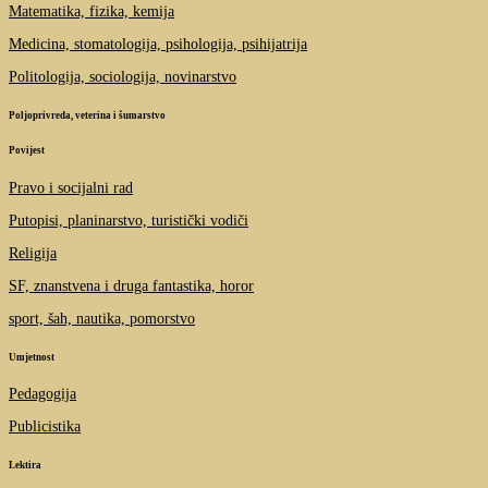
Matematika, fizika, kemija
Medicina, stomatologija, psihologija, psihijatrija
Politologija, sociologija, novinarstvo
Poljoprivreda, veterina i šumarstvo
Povijest
Pravo i socijalni rad
Putopisi, planinarstvo, turistički vodiči
Religija
SF, znanstvena i druga fantastika, horor
sport, šah, nautika, pomorstvo
Umjetnost
Pedagogija
Publicistika
Lektira