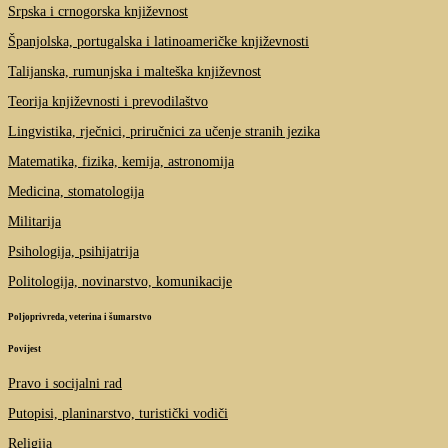
Srpska i crnogorska književnost
Španjolska, portugalska i latinoameričke književnosti
Talijanska, rumunjska i malteška književnost
Teorija književnosti i prevodilaštvo
Lingvistika, rječnici, priručnici za učenje stranih jezika
Matematika, fizika, kemija, astronomija
Medicina, stomatologija
Militarija
Psihologija, psihijatrija
Politologija, novinarstvo, komunikacije
Poljoprivreda, veterina i šumarstvo
Povijest
Pravo i socijalni rad
Putopisi, planinarstvo, turistički vodiči
Religija