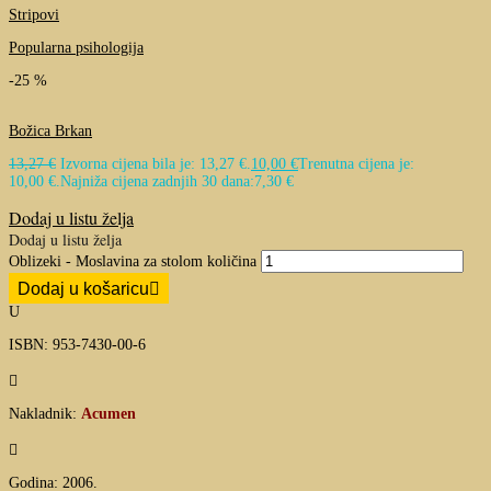
Stripovi
Popularna psihologija
-25 %
Božica Brkan
13,27
€
Izvorna cijena bila je: 13,27 €.
10,00
€
Trenutna cijena je:
10,00 €.
Najniža cijena zadnjih 30 dana:
7,30
€
Dodaj u listu želja
Dodaj u listu želja
Oblizeki - Moslavina za stolom količina
Dodaj u košaricu
U
ISBN: 953-7430-00-6

Nakladnik:
Acumen

Godina: 2006.