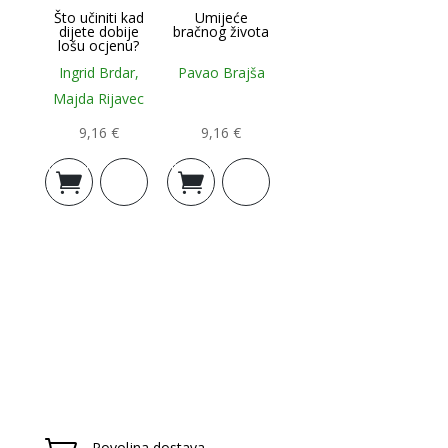
Što učiniti kad
Umijeće
dijete dobije
bračnog života
lošu ocjenu?
Ingrid Brdar,
Pavao Brajša
Majda Rijavec
9,16
€
9,16
€
Dodaj u
Dodaj u
košaricu
košaricu
Povoljna dostava