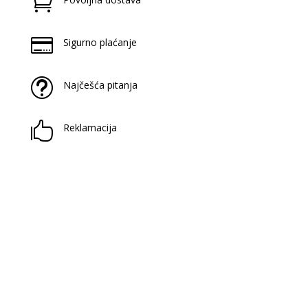


Sigurno plaćanje
t
Najčešća pitanja

Reklamacija
Prijavite se na naš newsletter
Saznaj novitete u našoj knjižari i antikvarijatu!