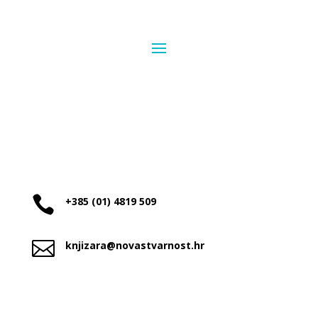

+385 (01) 4819 509

knjizara@novastvarnost.hr