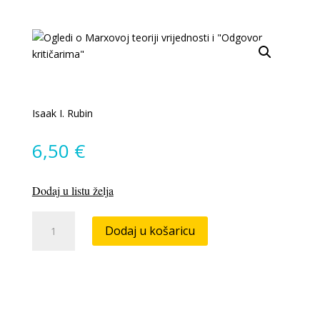
Isaak I. Rubin
6,50
€
Dodaj u listu želja
Ogledi
Dodaj u košaricu
o
Marxovoj
teoriji
vrijednosti
i
"Odgovor