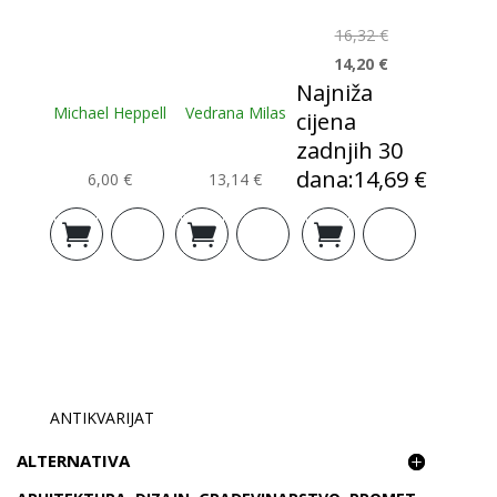
16,32
€
14,20
€
Najniža
Michael Heppell
Vedrana Milas
cijena
zadnjih 30
dana:
14,69
€
6,00
€
13,14
€
Izvorna
Trenutna
Dodaj u
Dodaj u
Dodaj u
cijena
cijena
košaricu
košaricu
košaricu
bila
je:
je:
14,20 €.
16,32 €.
ANTIKVARIJAT
ALTERNATIVA