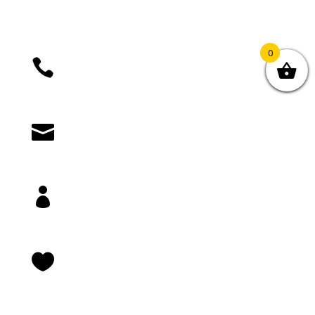
0

+385 (01) 4812 035

knjizara@novastvarnost.hr

Prijava/registracija

Lista želja