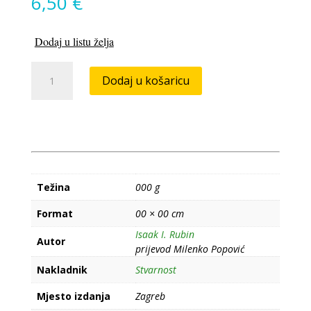
6,50
€
Dodaj u listu želja
Ogledi
Dodaj u košaricu
o
Marxovoj
teoriji
vrijednosti
i
"Odgovor
kritičarima"
Težina
000 g
količina
Format
00 × 00 cm
Isaak I. Rubin
Autor
prijevod Milenko Popović
Nakladnik
Stvarnost
Mjesto izdanja
Zagreb