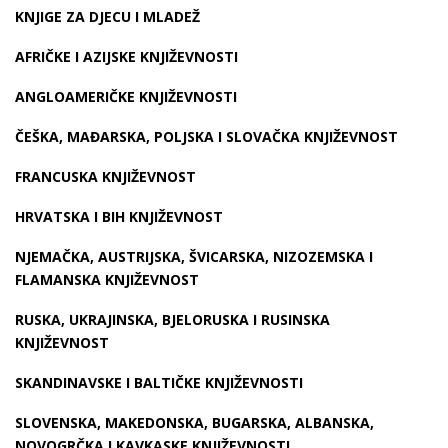
KNJIGE ZA DJECU I MLADEŽ
AFRIČKE I AZIJSKE KNJIŽEVNOSTI
ANGLOAMERIČKE KNJIŽEVNOSTI
ČEŠKA, MAĐARSKA, POLJSKA I SLOVAČKA KNJIŽEVNOST
FRANCUSKA KNJIŽEVNOST
HRVATSKA I BIH KNJIŽEVNOST
NJEMAČKA, AUSTRIJSKA, ŠVICARSKA, NIZOZEMSKA I
FLAMANSKA KNJIŽEVNOST
RUSKA, UKRAJINSKA, BJELORUSKA I RUSINSKA
KNJIŽEVNOST
SKANDINAVSKE I BALTIČKE KNJIŽEVNOSTI
SLOVENSKA, MAKEDONSKA, BUGARSKA, ALBANSKA,
NOVOGRČKA I KAVKASKE KNJIŽEVNOSTI