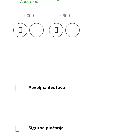
Ackerman
6,00
€
5,90
€
Dodaj u
Dodaj u
košaricu
košaricu

Povoljna dostava

Sigurno plaćanje