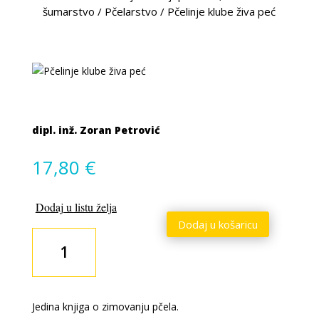
šumarstvo
/
Pčelarstvo
/
Pčelinje klube živa peć
dipl. inž. Zoran Petrović
17,80
€
Dodaj u listu želja
Dodaj u košaricu
Pčelinje
klube
živa
peć
količina
Jedina knjiga o zimovanju pčela.