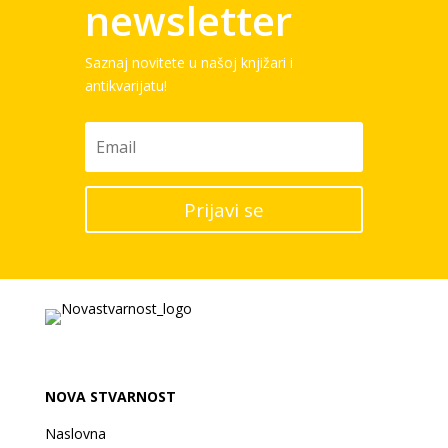
newsletter
Saznaj novitete u našoj knjižari i
antikvarijatu!
Prijavi se
NOVA STVARNOST
Naslovna