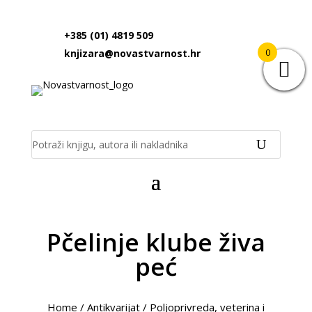
+385 (01) 4819 509
0
knjizara@novastvarnost.hr
Pčelinje klube živa
peć
Home
/
Antikvarijat
/
Poljoprivreda, veterina i