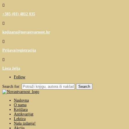

+385 (01) 4812 035

knjizara@novastvarnost.hr

Prijava/registracija

Lista želja
Follow
Search for:
Naslovna
O nama
Knjižara
Antikvarijat
Lektira
Naša izdanja!
Akcija