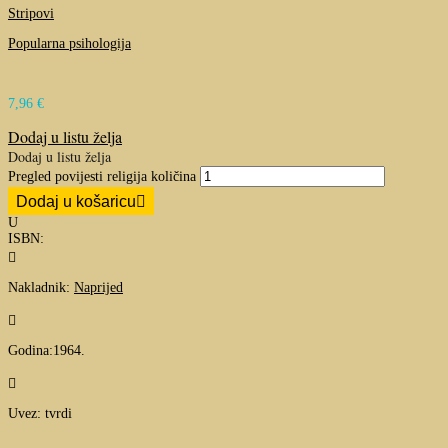
Stripovi
Popularna psihologija
7,96
€
Dodaj u listu želja
Dodaj u listu želja
Pregled povijesti religija količina
Dodaj u košaricu
U
ISBN:

Nakladnik:
Naprijed

Godina:1964.

Uvez: tvrdi