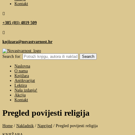
Kontakt

+385 (01) 4819 509

knjizara@novastvarnost.hr
Search for:
Naslovna
O nama
Knjižara
Antikvarijat
Lektira
Naša izdanja!
Akcija
Kontakt
Pregled povijesti religija
Home
/
Nakladnik
/
Naprijed
/
Pregled povijesti religija
KNJIŽARA