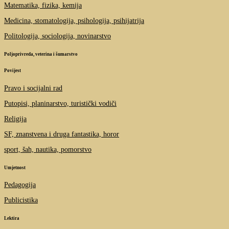
Matematika, fizika, kemija
Medicina, stomatologija, psihologija, psihijatrija
Politologija, sociologija, novinarstvo
Poljoprivreda, veterina i šumarstvo
Povijest
Pravo i socijalni rad
Putopisi, planinarstvo, turistički vodiči
Religija
SF, znanstvena i druga fantastika, horor
sport, šah, nautika, pomorstvo
Umjetnost
Pedagogija
Publicistika
Lektira