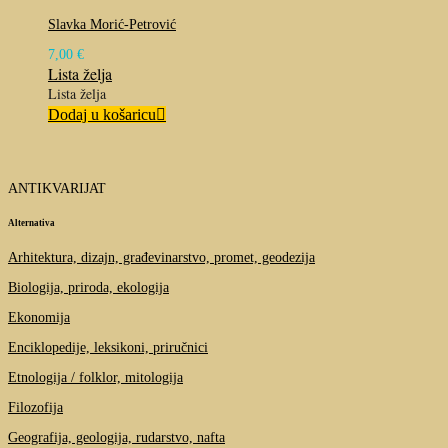
Slavka Morić-Petrović
7,00
€
Lista želja
Lista želja
Dodaj u košaricu
ANTIKVARIJAT
Alternativa
Arhitektura, dizajn, građevinarstvo, promet, geodezija
Biologija, priroda, ekologija
Ekonomija
Enciklopedije, leksikoni, priručnici
Etnologija / folklor, mitologija
Filozofija
Geografija, geologija, rudarstvo, nafta