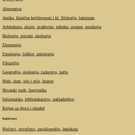
Alternativa
Antika, klasične književnosti i kl. filologija, latinizam
Arhitektura, dizajn, građevina, tehnika, promet, geodezija
Biologija, priroda, ekologija
Ekonomija
Etnologija, folklor, mitologija
Filozofija
Geografija, geologija, rudarstvo, nafta
Hobi, dom, jelo i piće, humor
Hrvatski jezik, lingvistika
Informatika, bibliotekarstvo, nakladništvo
Knjige za djecu i mladež
Književnost
Rječnici, priručnici, enciklopedije, leksikoni