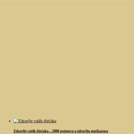
Zdravlje vaših dječaka – 2000 pojmova o zdravlju muškaraca