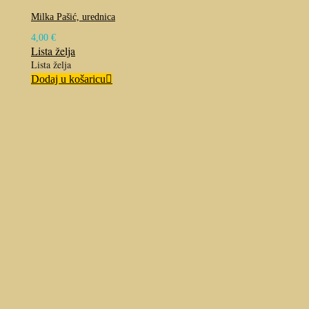
Milka Pašić, urednica
4,00
€
Lista želja
Lista želja
Dodaj u košaricu