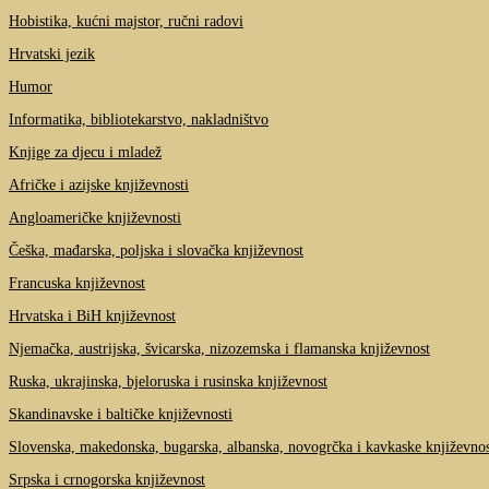
Hobistika, kućni majstor, ručni radovi
Hrvatski jezik
Humor
Informatika, bibliotekarstvo, nakladništvo
Knjige za djecu i mladež
Afričke i azijske književnosti
Angloameričke književnosti
Češka, mađarska, poljska i slovačka književnost
Francuska književnost
Hrvatska i BiH književnost
Njemačka, austrijska, švicarska, nizozemska i flamanska književnost
Ruska, ukrajinska, bjeloruska i rusinska književnost
Skandinavske i baltičke književnosti
Slovenska, makedonska, bugarska, albanska, novogrčka i kavkaske književnos
Srpska i crnogorska književnost