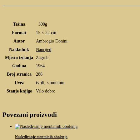
Težina
300g
Format
15 × 22 cm
Autor
Ambrogio Donini
Nakladnik
Naprijed
Mjesto izdanja
Zagreb
Godina
1964.
Broj stranica
286
Uvez
tvrdi, s omotom
Stanje knjige
Vrlo dobro
Povezani proizvodi
Nasleđivanje mentalnih obolenja