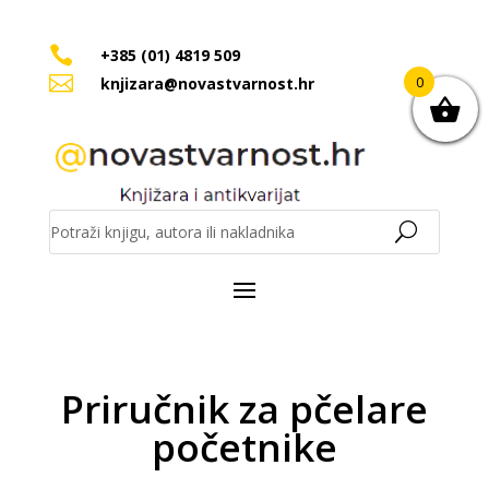

+385 (01) 4819 509

0
knjizara@novastvarnost.hr
Priručnik za pčelare
početnike