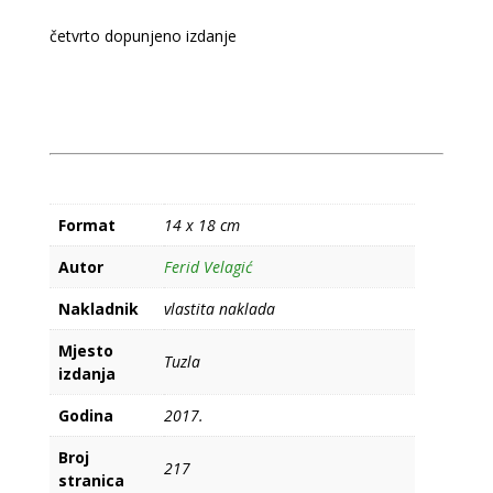
početnike
količina
četvrto dopunjeno izdanje
Format
14 x 18 cm
Autor
Ferid Velagić
Nakladnik
vlastita naklada
Mjesto
Tuzla
izdanja
Godina
2017.
Broj
217
stranica