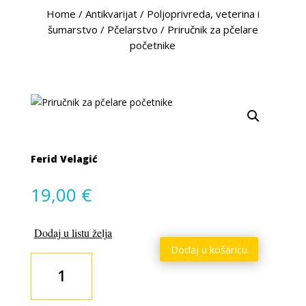
Home
/
Antikvarijat
/
Poljoprivreda, veterina i
šumarstvo
/
Pčelarstvo
/
Priručnik za pčelare
početnike
Ferid Velagić
19,00
€
Dodaj u listu želja
Dodaj u košaricu
Priručnik
za
pčelare