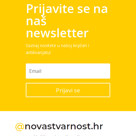
Prijavite se na
naš
newsletter
Saznaj novitete u našoj knjižari i
antikvarijatu!
Prijavi se