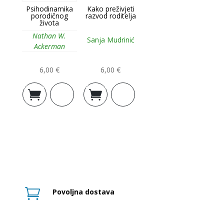
Psihodinamika
Kako preživjeti
porodičnog
razvod roditelja
života
Nathan W.
Sanja Mudrinić
Ackerman
6,00
€
6,00
€
Dodaj u
Dodaj u
košaricu
košaricu

Povoljna dostava