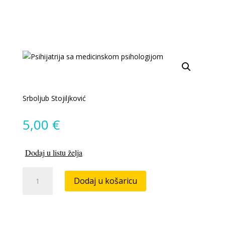
Srboljub Stojiljković
5,00
€
Dodaj u listu želja
Psihijatrija
Dodaj u košaricu
sa
medicinskom
psihologijom
količina