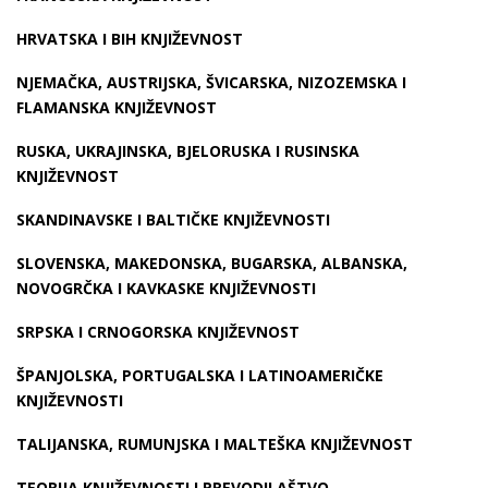
HRVATSKA I BIH KNJIŽEVNOST
NJEMAČKA, AUSTRIJSKA, ŠVICARSKA, NIZOZEMSKA I
FLAMANSKA KNJIŽEVNOST
RUSKA, UKRAJINSKA, BJELORUSKA I RUSINSKA
KNJIŽEVNOST
SKANDINAVSKE I BALTIČKE KNJIŽEVNOSTI
SLOVENSKA, MAKEDONSKA, BUGARSKA, ALBANSKA,
NOVOGRČKA I KAVKASKE KNJIŽEVNOSTI
SRPSKA I CRNOGORSKA KNJIŽEVNOST
ŠPANJOLSKA, PORTUGALSKA I LATINOAMERIČKE
KNJIŽEVNOSTI
TALIJANSKA, RUMUNJSKA I MALTEŠKA KNJIŽEVNOST
TEORIJA KNJIŽEVNOSTI I PREVODILAŠTVO