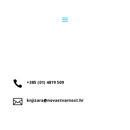

+385 (01) 4819 509

knjizara@novastvarnost.hr