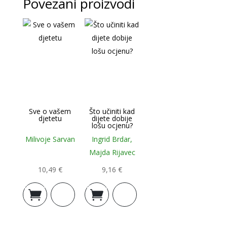
Povezani proizvodi
Sve o vašem
Što učiniti kad
djetetu
dijete dobije
lošu ocjenu?
Milivoje Sarvan
Ingrid Brdar,
Majda Rijavec
10,49
€
9,16
€
Dodaj u
Dodaj u
košaricu
košaricu