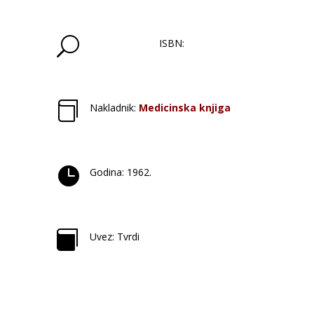
U
ISBN:

Nakladnik:
Medicinska knjiga

Godina: 1962.

Uvez: Tvrdi