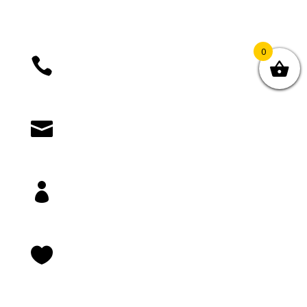
0

+385 (01) 4812 035

knjizara@novastvarnost.hr

Prijava/registracija

Lista želja