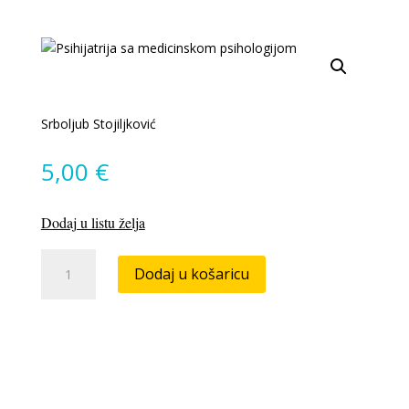
Srboljub Stojiljković
5,00
€
Dodaj u listu želja
Psihijatrija
Dodaj u košaricu
sa
medicinskom
psihologijom
količina