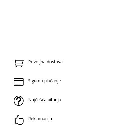

Povoljna dostava

Sigurno plaćanje
t
Najčešća pitanja

Reklamacija