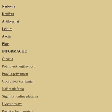
Naslovna
Knjižara
Antikvarijat
Lektira
Akcija
Blog
INFORMACIJE
O nama
Pojmovnik književnosti
Pravila privatnosti
Opći uvjeti korištenja
Načini plaćanja
Sigurnost online plaćanja
Uvjeti dostave
Povrat robe i jamstvo