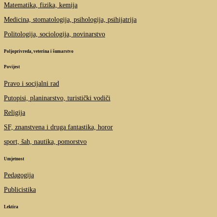
Matematika, fizika, kemija
Medicina, stomatologija, psihologija, psihijatrija
Politologija, sociologija, novinarstvo
Poljoprivreda, veterina i šumarstvo
Povijest
Pravo i socijalni rad
Putopisi, planinarstvo, turistički vodiči
Religija
SF, znanstvena i druga fantastika, horor
sport, šah, nautika, pomorstvo
Umjetnost
Pedagogija
Publicistika
Lektira