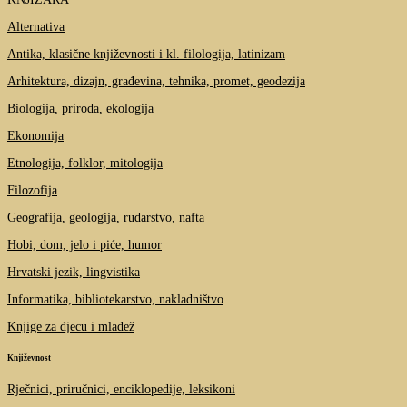
Alternativa
Antika, klasične književnosti i kl. filologija, latinizam
Arhitektura, dizajn, građevina, tehnika, promet, geodezija
Biologija, priroda, ekologija
Ekonomija
Etnologija, folklor, mitologija
Filozofija
Geografija, geologija, rudarstvo, nafta
Hobi, dom, jelo i piće, humor
Hrvatski jezik, lingvistika
Informatika, bibliotekarstvo, nakladništvo
Knjige za djecu i mladež
Književnost
Rječnici, priručnici, enciklopedije, leksikoni