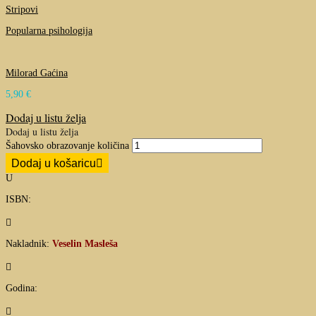
Stripovi
Popularna psihologija
Milorad Gaćina
5,90
€
Dodaj u listu želja
Dodaj u listu želja
Šahovsko obrazovanje količina
Dodaj u košaricu
U
ISBN:

Nakladnik:
Veselin Masleša

Godina:
