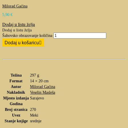
Milorad Gaćina
5,90
€
Dodaj u listu želja
Dodaj u listu želja
Šahovsko obrazovanje količina
Dodaj u košaricu
Težina
297 g
Format
14 × 20 cm
Autor
Milorad Gaćina
Nakladnik
Veselin Masleša
Mjesto izdanja
Sarajevo
Godina
Broj stranica
270
Uvez
Meki
Stanje knjige
srednje