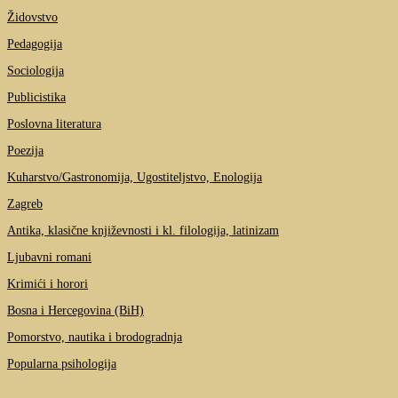
Židovstvo
Pedagogija
Sociologija
Publicistika
Poslovna literatura
Poezija
Kuharstvo/Gastronomija, Ugostiteljstvo, Enologija
Zagreb
Antika, klasične književnosti i kl. filologija, latinizam
Ljubavni romani
Krimići i horori
Bosna i Hercegovina (BiH)
Pomorstvo, nautika i brodogradnja
Popularna psihologija