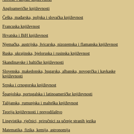
Angloameričke književnosti
Češka, mađarska, poljska i slovačka književnost
Francuska književnost
Hrvatska i BiH književnost
Njemačka, austrijska, švicarska, nizozemska i flamanska književnost
Ruska, ukrajinska, bjeloruska i rusinska književnost
Skandinavske i baltičke književnosti
Slovenska, makedonska, bugarska, albanska, novogrčka i kavkaske
književnosti
Srpska i crnogorska književnost
Španjolska, portugalska i latinoameričke književnosti
Talijanska, rumunjska i malteška književnost
Teorija književnosti i prevodilaštvo
Lingvistika, rječnici, priručnici za učenje stranih jezika
Matematika, fizika, kemija, astronomija