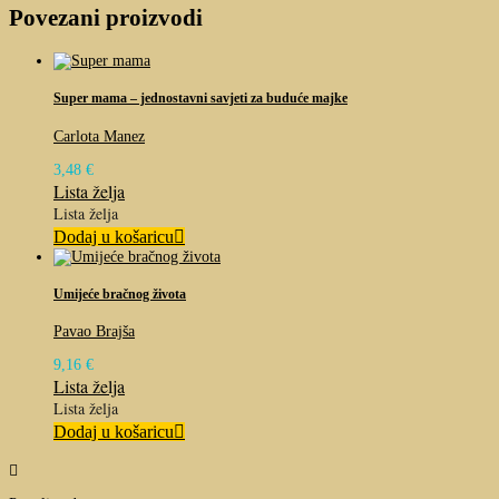
Povezani proizvodi
Super mama – jednostavni savjeti za buduće majke
Carlota Manez
3,48
€
Lista želja
Lista želja
Dodaj u košaricu
Umijeće bračnog života
Pavao Brajša
9,16
€
Lista želja
Lista želja
Dodaj u košaricu
