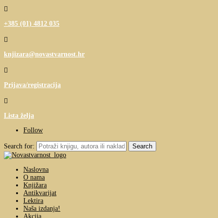

+385 (01) 4812 035

knjizara@novastvarnost.hr

Prijava/registracija

Lista želja
Follow
Search for:
Naslovna
O nama
Knjižara
Antikvarijat
Lektira
Naša izdanja!
Akcija