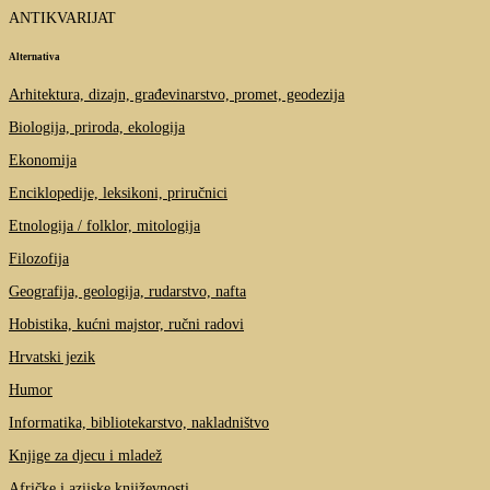
ANTIKVARIJAT
Alternativa
Arhitektura, dizajn, građevinarstvo, promet, geodezija
Biologija, priroda, ekologija
Ekonomija
Enciklopedije, leksikoni, priručnici
Etnologija / folklor, mitologija
Filozofija
Geografija, geologija, rudarstvo, nafta
Hobistika, kućni majstor, ručni radovi
Hrvatski jezik
Humor
Informatika, bibliotekarstvo, nakladništvo
Knjige za djecu i mladež
Afričke i azijske književnosti