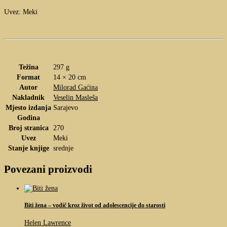
Uvez: Meki
Težina
297 g
Format
14 × 20 cm
Autor
Milorad Gaćina
Nakladnik
Veselin Masleša
Mjesto izdanja
Sarajevo
Godina
Broj stranica
270
Uvez
Meki
Stanje knjige
srednje
Povezani proizvodi
Biti žena – vodič kroz život od adolescencije do starosti
Helen Lawrence