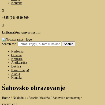
Kontakt

+385 (01) 4819 509

knjizara@novastvarnost.hr
Search for:
Naslovna
O nama
Knjižara
Antikvarijat
Lektira
Naša izdanja!
Akcija
Kontakt
Šahovsko obrazovanje
Home
/
Nakladnik
/
Veselin Masleša
/
Šahovsko obrazovanje
KNJIŽARA