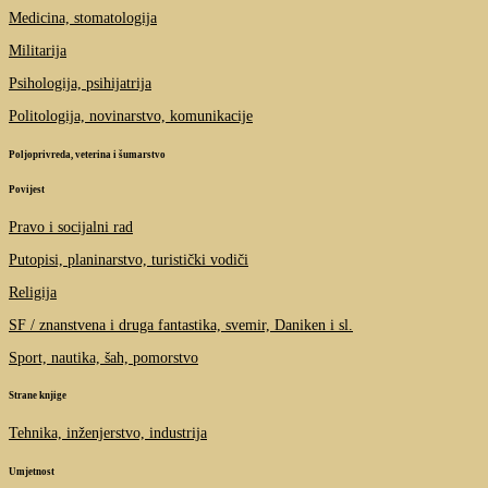
Medicina, stomatologija
Militarija
Psihologija, psihijatrija
Politologija, novinarstvo, komunikacije
Poljoprivreda, veterina i šumarstvo
Povijest
Pravo i socijalni rad
Putopisi, planinarstvo, turistički vodiči
Religija
SF / znanstvena i druga fantastika, svemir, Daniken i sl.
Sport, nautika, šah, pomorstvo
Strane knjige
Tehnika, inženjerstvo, industrija
Umjetnost