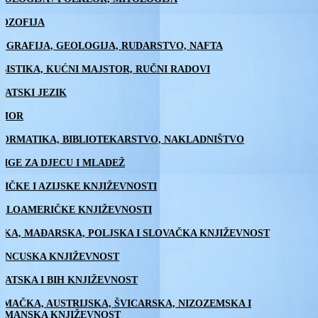
LOZOFIJA
OGRAFIJA, GEOLOGIJA, RUDARSTVO, NAFTA
BISTIKA, KUĆNI MAJSTOR, RUČNI RADOVI
VATSKI JEZIK
MOR
FORMATIKA, BIBLIOTEKARSTVO, NAKLADNIŠTVO
JIGE ZA DJECU I MLADEŽ
RIČKE I AZIJSKE KNJIŽEVNOSTI
GLOAMERIČKE KNJIŽEVNOSTI
ŠKA, MAĐARSKA, POLJSKA I SLOVAČKA KNJIŽEVNOST
ANCUSKA KNJIŽEVNOST
VATSKA I BIH KNJIŽEVNOST
EMAČKA, AUSTRIJSKA, ŠVICARSKA, NIZOZEMSKA I
AMANSKA KNJIŽEVNOST