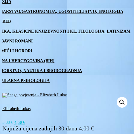
EZIJA
HARSTVO/GASTRONOMIJA, UGOSTITELJSTVO, ENOLOGIJA
GREB
TIKA, KLASIČNE KNJIŽEVNOSTI I KL. FILOLOGIJA, LATINIZAM
UBAVNI ROMANI
IMIĆI I HORORI
SNA I HERCEGOVINA (BIH)
MORSTVO, NAUTIKA I BRODOGRADNJA
PULARNA PSIHOLOGIJA
Ellisabeth Lukas
Izvorna
Trenutna
5,00
€
4,50
€
cijena
cijena
Najniža cijena zadnjih 30 dana:
4,00
€
bila
je: