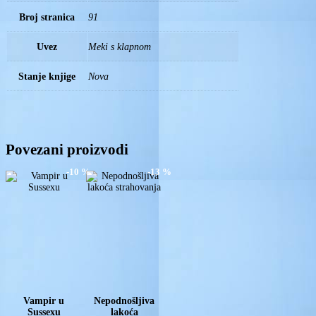
Broj stranica
91
Uvez
Meki s klapnom
Stanje knjige
Nova
Povezani proizvodi
-10 %
-13 %
Vampir u
Nepodnošljiva
Sussexu
lakoća