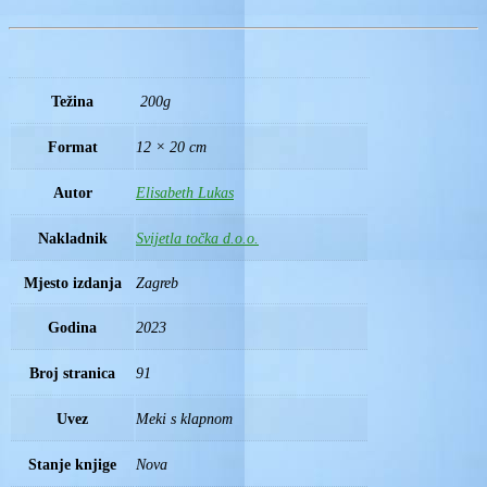
Težina
200g
Format
12 × 20 cm
Autor
Elisabeth Lukas
Nakladnik
Svijetla točka d.o.o.
Mjesto izdanja
Zagreb
Godina
2023
Broj stranica
91
Uvez
Meki s klapnom
Stanje knjige
Nova