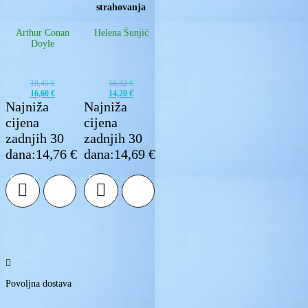
strahovanja
Arthur Conan
Helena Šunjić
Doyle
18,45
€
16,32
€
16,60
€
14,20
€
Najniža
Najniža
cijena
cijena
zadnjih 30
zadnjih 30
dana:
14,76
€
dana:
14,69
€
Izvorna
Trenutna
Izvorna
Trenutna
cijena
cijena
cijena
cijena
Dodaj u
Dodaj u
bila
je:
bila
je:
košaricu
košaricu
je:
16,60 €.
je:
14,20 €.
18,45 €.
16,32 €.

Povoljna dostava