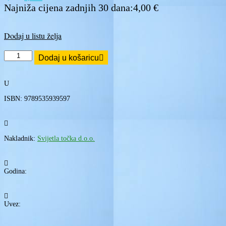
cijena
cijena
Najniža cijena zadnjih 30 dana:
4,00
€
bila
je:
je:
4,50 €.
5,00 €.
Dodaj u listu želja
Snaga
Dodaj u košaricu
povjerenja
-
argumenti
U
protiv
pesimizma
ISBN: 9789535939597
količina

Nakladnik:
Svijetla točka d.o.o.

Godina:

Uvez: