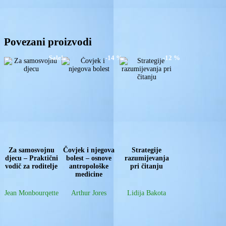
Povezani proizvodi
Sale!
-14 %
-12 %
Za samosvojnu
Čovjek i njegova
Strategije
djecu – Praktični
bolest – osnove
razumijevanja
vodič za roditelje
antropološke
pri čitanju
medicine
Jean Monbourqette
Arthur Jores
Lidija Bakota