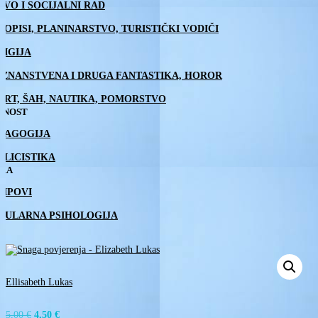
AVO I SOCIJALNI RAD
TOPISI, PLANINARSTVO, TURISTIČKI VODIČI
LIGIJA
, ZNANSTVENA I DRUGA FANTASTIKA, HOROR
ORT, ŠAH, NAUTIKA, POMORSTVO
TNOST
DAGOGIJA
BLICISTIKA
IRA
RIPOVI
PULARNA PSIHOLOGIJA
Ellisabeth Lukas
Izvorna
Trenutna
5,00
€
4,50
€