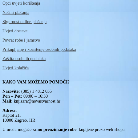
Opći uvjeti korištenja
Načini plaćanja
Sigurnost online plaćanja
Uvjeti dostave
Povrat robe i jamstvo
Prikupljanje i korištenje osobnih podataka
Zaštita osobnih podataka
Uvjeti kolačića
KAKO VAM MOŽEMO POMOĆI?
Nazovite:
(385) 1 4812 035
Pon – Pet:
09:00 – 16:30
Mail:
knjizara@novastvarnost.hr
Adresa:
Kaptol 21,
10000 Zagreb, HR
U uredu moguće
samo preuzimanje robe
kupljene preko web-shopa