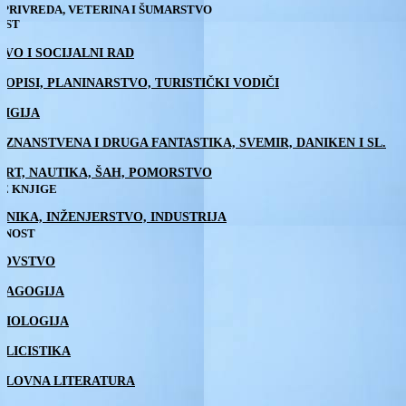
PRIVREDA, VETERINA I ŠUMARSTVO
EST
AVO I SOCIJALNI RAD
TOPISI, PLANINARSTVO, TURISTIČKI VODIČI
LIGIJA
 / ZNANSTVENA I DRUGA FANTASTIKA, SVEMIR, DANIKEN I SL.
ORT, NAUTIKA, ŠAH, POMORSTVO
E KNJIGE
HNIKA, INŽENJERSTVO, INDUSTRIJA
TNOST
DOVSTVO
DAGOGIJA
CIOLOGIJA
BLICISTIKA
SLOVNA LITERATURA