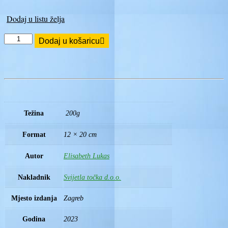
je:
4,50 €.
5,00 €.
Dodaj u listu želja
Snaga
Dodaj u košaricu
povjerenja
-
argumenti
protiv
pesimizma
količina
Težina
200g
Format
12 × 20 cm
Autor
Elisabeth Lukas
Nakladnik
Svijetla točka d.o.o.
Mjesto izdanja
Zagreb
Godina
2023