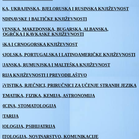
SKA, UKRAJINSKA, BJELORUSKA I RUSINSKA KNJIŽEVNOST
ANDINAVSKE I BALTIČKE KNJIŽEVNOSTI
OVENSKA, MAKEDONSKA, BUGARSKA, ALBANSKA,
VOGRČKA I KAVKASKE KNJIŽEVNOSTI
PSKA I CRNOGORSKA KNJIŽEVNOST
ANJOLSKA, PORTUGALSKA I LATINOAMERIČKE KNJIŽEVNOSTI
LIJANSKA, RUMUNJSKA I MALTEŠKA KNJIŽEVNOST
ORIJA KNJIŽEVNOSTI I PREVODILAŠTVO
NGVISTIKA, RJEČNICI, PRIRUČNICI ZA UČENJE STRANIH JEZIKA
TEMATIKA, FIZIKA, KEMIJA, ASTRONOMIJA
DICINA, STOMATOLOGIJA
LITARIJA
IHOLOGIJA, PSIHIJATRIJA
LITOLOGIJA, NOVINARSTVO, KOMUNIKACIJE