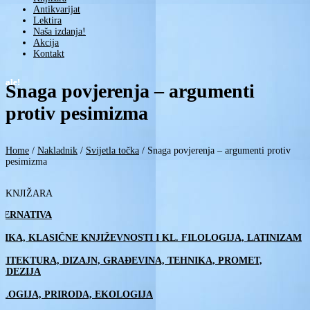
Antikvarijat
Lektira
Naša izdanja!
Akcija
Kontakt
Sale!
Sale!
Snaga povjerenja – argumenti
protiv pesimizma
Home
/
Nakladnik
/
Svijetla točka
/
Snaga povjerenja – argumenti protiv
pesimizma
KNJIŽARA
TERNATIVA
TIKA, KLASIČNE KNJIŽEVNOSTI I KL. FILOLOGIJA, LATINIZAM
HITEKTURA, DIZAJN, GRAĐEVINA, TEHNIKA, PROMET,
ODEZIJA
OLOGIJA, PRIRODA, EKOLOGIJA