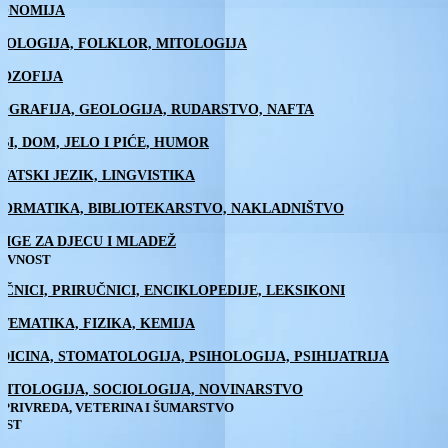
ONOMIJA
NOLOGIJA, FOLKLOR, MITOLOGIJA
LOZOFIJA
OGRAFIJA, GEOLOGIJA, RUDARSTVO, NAFTA
BI, DOM, JELO I PIĆE, HUMOR
VATSKI JEZIK, LINGVISTIKA
FORMATIKA, BIBLIOTEKARSTVO, NAKLADNIŠTVO
JIGE ZA DJECU I MLADEŽ
ŽEVNOST
EČNICI, PRIRUČNICI, ENCIKLOPEDIJE, LEKSIKONI
TEMATIKA, FIZIKA, KEMIJA
DICINA, STOMATOLOGIJA, PSIHOLOGIJA, PSIHIJATRIJA
LITOLOGIJA, SOCIOLOGIJA, NOVINARSTVO
PRIVREDA, VETERINA I ŠUMARSTVO
EST