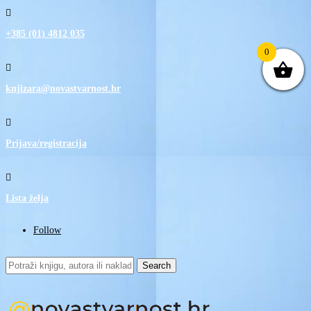

+385 (01) 4812 035
0

knjizara@novastvarnost.hr

Prijava/registracija

Lista želja
Follow
Search
for: