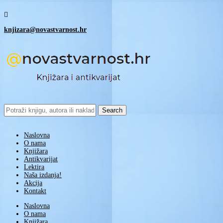

knjizara@novastvarnost.hr
Search
for:
Naslovna
O nama
Knjižara
Antikvarijat
Lektira
Naša izdanja!
Akcija
Kontakt
Naslovna
O nama
Knjižara