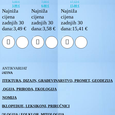
5,00
€
7,00
€
17,12
€
3,99
€
6,00
€
15,00
€
Najniža
Najniža
Najniža
cijena
cijena
cijena
zadnjih 30
zadnjih 30
zadnjih 30
dana:
3,49
€
dana:
3,58
€
dana:
15,41
€
Izvorna
Trenutna
Izvorna
Trenutna
Izvorna
Trenutna
cijena
cijena
cijena
cijena
cijena
cijena
Dodaj u
Dodaj u
Dodaj u
bila
je:
bila
je:
bila
je:
košaricu
košaricu
košaricu
je:
3,99 €.
je:
6,00 €.
je:
15,00 €.
5,00 €.
7,00 €.
17,12 €.
ANTIKVARIJAT
NATIVA
HITEKTURA, DIZAJN, GRAĐEVINARSTVO, PROMET, GEODEZIJA
OLOGIJA, PRIRODA, EKOLOGIJA
ONOMIJA
CIKLOPEDIJE, LEKSIKONI, PRIRUČNICI
NOLOGIJA / FOLKLOR, MITOLOGIJA