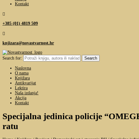
Kontakt

+385 (01) 4819 509

knjizara@novastvarnost.hr
Search for:
Naslovna
O nama
Knjižara
Antikvarijat
Lektira
Naša izdanja!
Akcija
Kontakt
Specijalna jedinica policije “OMEGE
ratu