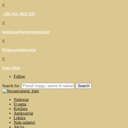

+385 (01) 4812 035

knjizara@novastvarnost.hr

Prijava/registracija

Lista želja
Follow
Search for:
Naslovna
O nama
Knjižara
Antikvarijat
Lektira
Naša izdanja!
Akcija