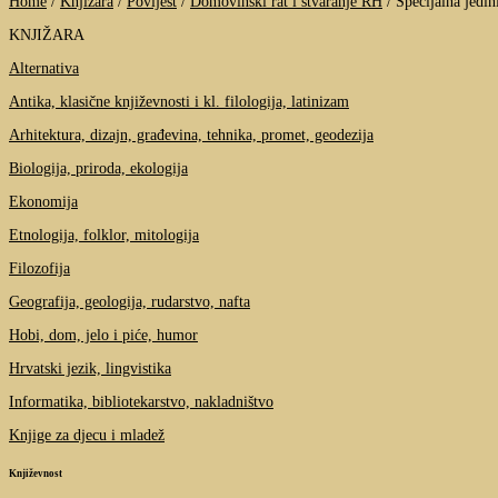
Home
/
Knjižara
/
Povijest
/
Domovinski rat i stvaranje RH
/
Specijalna jedi
KNJIŽARA
Alternativa
Antika, klasične književnosti i kl. filologija, latinizam
Arhitektura, dizajn, građevina, tehnika, promet, geodezija
Biologija, priroda, ekologija
Ekonomija
Etnologija, folklor, mitologija
Filozofija
Geografija, geologija, rudarstvo, nafta
Hobi, dom, jelo i piće, humor
Hrvatski jezik, lingvistika
Informatika, bibliotekarstvo, nakladništvo
Knjige za djecu i mladež
Književnost