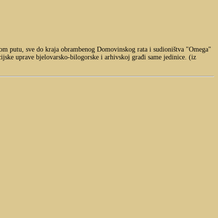
atnom putu, sve do kraja obrambenog Domovinskog rata i sudioništva "Omega"
jske uprave bjelovarsko-bilogorske i arhivskoj građi same jedinice. (iz