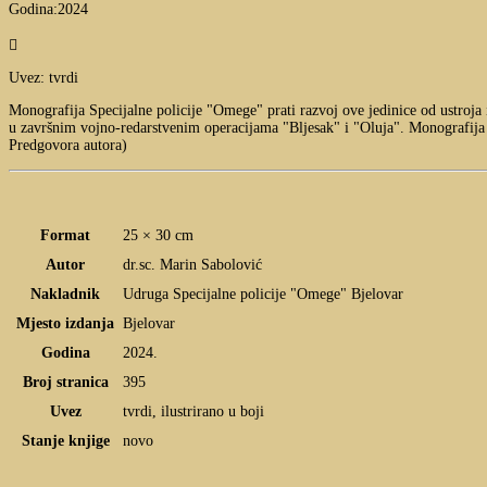
Godina:2024

Uvez: tvrdi
Monografija Specijalne policije "Omege" prati razvoj ove jedinice od ustro
u završnim vojno-redarstvenim operacijama "Bljesak" i "Oluja". Monografija "O
Predgovora autora)
Format
25 × 30 cm
Autor
dr.sc. Marin Sabolović
Nakladnik
Udruga Specijalne policije "Omege" Bjelovar
Mjesto izdanja
Bjelovar
Godina
2024.
Broj stranica
395
Uvez
tvrdi, ilustrirano u boji
Stanje knjige
novo