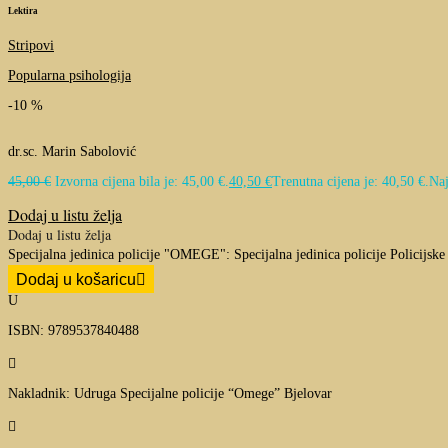
Lektira
Stripovi
Popularna psihologija
-10 %
dr.sc. Marin Sabolović
45,00
€
Izvorna cijena bila je: 45,00 €.
40,50
€
Trenutna cijena je: 40,50 €.
Naj
Dodaj u listu želja
Dodaj u listu želja
Specijalna jedinica policije "OMEGE": Specijalna jedinica policije Policijs
Dodaj u košaricu
U
ISBN: 9789537840488

Nakladnik: Udruga Specijalne policije “Omege” Bjelovar
