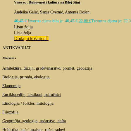
Visovac : Duhovnost i kultura na Biloj Stini
Anđelka Galić
,
Sanja Cvetnić
,
Antonia Došen
46,45
€
Izvorna cijena bila je: 46,45 €.
22,00
€
Trenutna cijena je: 22,0
Lista želja
Lista želja
Dodaj u košaricu
ANTIKVARIJAT
Alternativa
Arhitektura, dizajn, građevinarstvo, promet, geodezija
Biologija, priroda, ekologija
Ekonomija
Enciklopedije, leksikoni, priručnici
Etnologija / folklor, mitologija
Filozofija
Geografija, geologija, rudarstvo, nafta
Hobistika, kućni majstor, ručni radovi