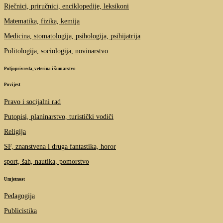
Rječnici, priručnici, enciklopedije, leksikoni
Matematika, fizika, kemija
Medicina, stomatologija, psihologija, psihijatrija
Politologija, sociologija, novinarstvo
Poljoprivreda, veterina i šumarstvo
Povijest
Pravo i socijalni rad
Putopisi, planinarstvo, turistički vodiči
Religija
SF, znanstvena i druga fantastika, horor
sport, šah, nautika, pomorstvo
Umjetnost
Pedagogija
Publicistika