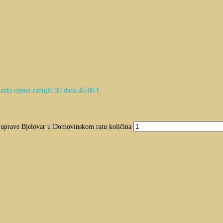
niža cijena zadnjih 30 dana:
45,00
€
ke uprave Bjelovar u Domovinskom ratu količina