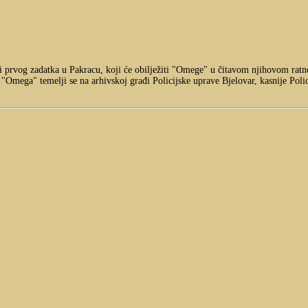
ja i prvog zadatka u Pakracu, koji će obilježiti "Omege" u čitavom njihovom r
mega" temelji se na arhivskoj građi Policijske uprave Bjelovar, kasnije Polici