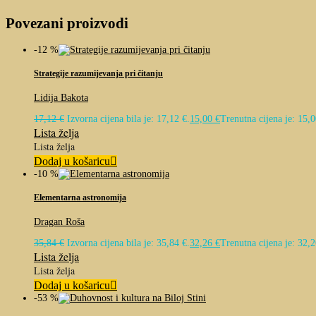
Povezani proizvodi
-12 %
Strategije razumijevanja pri čitanju
Lidija Bakota
17,12
€
Izvorna cijena bila je: 17,12 €.
15,00
€
Trenutna cijena je: 15,0
Lista želja
Lista želja
Dodaj u košaricu
-10 %
Elementarna astronomija
Dragan Roša
35,84
€
Izvorna cijena bila je: 35,84 €.
32,26
€
Trenutna cijena je: 32,2
Lista želja
Lista želja
Dodaj u košaricu
-53 %