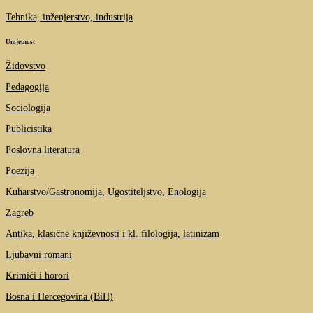
Tehnika, inženjerstvo, industrija
Umjetnost
Židovstvo
Pedagogija
Sociologija
Publicistika
Poslovna literatura
Poezija
Kuharstvo/Gastronomija, Ugostiteljstvo, Enologija
Zagreb
Antika, klasične književnosti i kl. filologija, latinizam
Ljubavni romani
Krimići i horori
Bosna i Hercegovina (BiH)