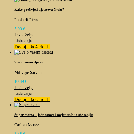
Kako preživjeti djetetovu školu?
Paola di Pietro
5,00
€
Lista želja
Lista želja
Dodaj u košaricu
Sve o vašem djetetu
Milivoje Sarvan
10,49
€
Lista želja
Lista želja
Dodaj u košaricu
Super mama – jednostavni savjeti za buduće majke
Carlota Manez
3,48
€