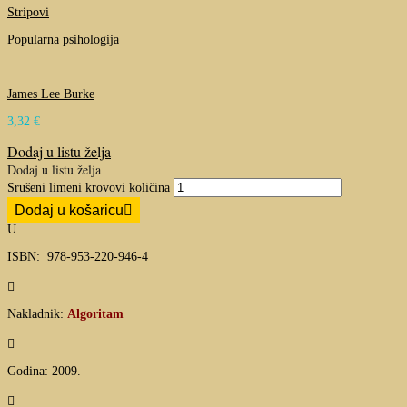
Stripovi
Popularna psihologija
James Lee Burke
3,32
€
Dodaj u listu želja
Dodaj u listu želja
Srušeni limeni krovovi količina
Dodaj u košaricu
U
ISBN: 978-953-220-946-4

Nakladnik:
Algoritam

Godina: 2009.
