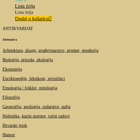
Lista želja
Lista želja
Dodaj u košaricu
ANTIKVARIJAT
Alternativa
Arhitektura, dizajn, građevinarstvo, promet, geodezija
Biologija, priroda, ekologija
Ekonomija
Enciklopedije, leksikoni, priručnici
Etnologija / folklor, mitologija
Filozofija
Geografija, geologija, rudarstvo, nafta
Hobistika, kućni majstor, ručni radovi
Hrvatski jezik
Humor