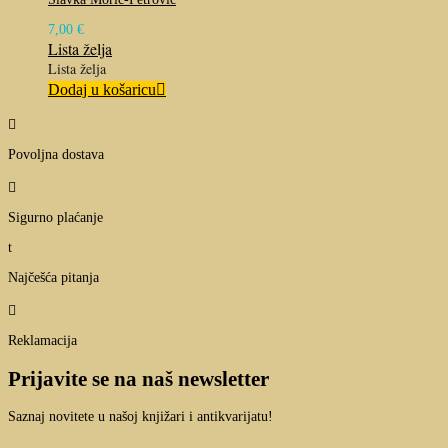
7,00
€
Lista želja
Lista želja
Dodaj u košaricu

Povoljna dostava

Sigurno plaćanje
t
Najčešća pitanja

Reklamacija
Prijavite se na naš newsletter
Saznaj novitete u našoj knjižari i antikvarijatu!