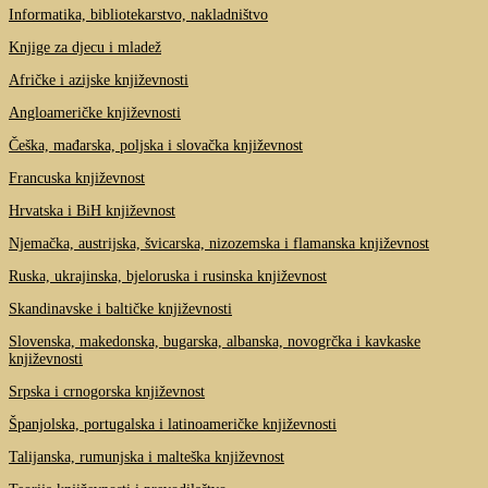
Informatika, bibliotekarstvo, nakladništvo
Knjige za djecu i mladež
Afričke i azijske književnosti
Angloameričke književnosti
Češka, mađarska, poljska i slovačka književnost
Francuska književnost
Hrvatska i BiH književnost
Njemačka, austrijska, švicarska, nizozemska i flamanska književnost
Ruska, ukrajinska, bjeloruska i rusinska književnost
Skandinavske i baltičke književnosti
Slovenska, makedonska, bugarska, albanska, novogrčka i kavkaske
književnosti
Srpska i crnogorska književnost
Španjolska, portugalska i latinoameričke književnosti
Talijanska, rumunjska i malteška književnost