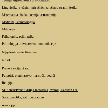
Teorija književnosti i prevodilaštvo
Lingvistika, rječnici, priručnici za učenje stranih jezika
Matematika, fizika, kemija, astronomija
Medicina, stomatologija
Militarija
Psihologija, psihijatrija
Politologija, novinarstvo, komunikacije
Poljoprivreda, veterina i šumarstvo
Povijest
Pravo i socijalni rad
Putopisi, planinarstvo, turistički vodiči
Religija
SF / znanstvena i druga fantastika, svemir, Daniken i sl.
Sport, nautika, šah, pomorstvo
Strane knjige