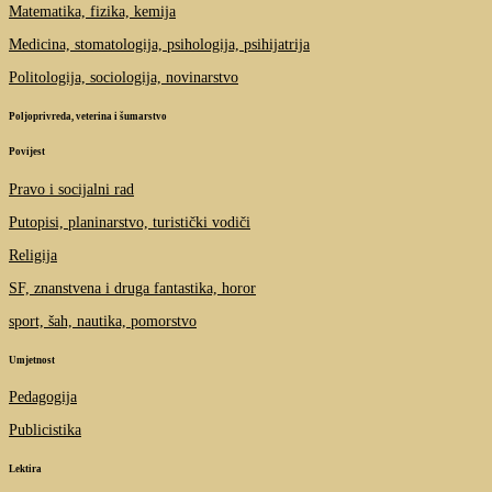
Matematika, fizika, kemija
Medicina, stomatologija, psihologija, psihijatrija
Politologija, sociologija, novinarstvo
Poljoprivreda, veterina i šumarstvo
Povijest
Pravo i socijalni rad
Putopisi, planinarstvo, turistički vodiči
Religija
SF, znanstvena i druga fantastika, horor
sport, šah, nautika, pomorstvo
Umjetnost
Pedagogija
Publicistika
Lektira