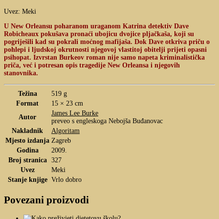
Uvez: Meki
U New Orleansu poharanom uraganom Katrina detektiv Dave
Robicheaux pokušava pronaći ubojicu dvojice pljačkaša, koji su
pogriješili kad su pokrali moćnog mafijaša. Dok Dave otkriva priču o
pohlepi i ljudskoj okrutnosti njegovoj vlastitoj obitelji prijeti opasni
psihopat. Izvrstan Burkeov roman nije samo napeta kriminalistička
priča, već i potresan opis tragedije New Orleansa i njegovih
stanovnika.
Težina
519 g
Format
15 × 23 cm
James Lee Burke
Autor
preveo s engleskoga Nebojša Buđanovac
Nakladnik
Algoritam
Mjesto izdanja
Zagreb
Godina
2009.
Broj stranica
327
Uvez
Meki
Stanje knjige
Vrlo dobro
Povezani proizvodi