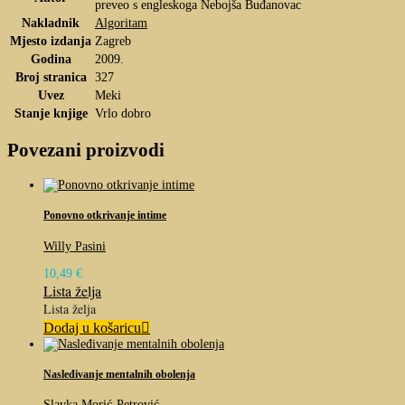
preveo s engleskoga Nebojša Buđanovac
Nakladnik
Algoritam
Mjesto izdanja
Zagreb
Godina
2009.
Broj stranica
327
Uvez
Meki
Stanje knjige
Vrlo dobro
Povezani proizvodi
Ponovno otkrivanje intime
Willy Pasini
10,49
€
Lista želja
Lista želja
Dodaj u košaricu
Nasleđivanje mentalnih obolenja
Slavka Morić-Petrović