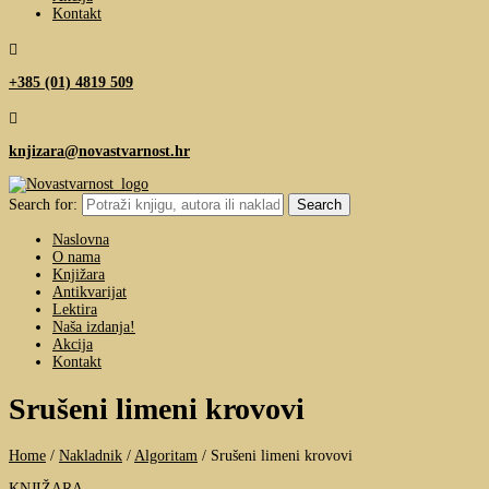
Kontakt

+385 (01) 4819 509

knjizara@novastvarnost.hr
Search for:
Naslovna
O nama
Knjižara
Antikvarijat
Lektira
Naša izdanja!
Akcija
Kontakt
Srušeni limeni krovovi
Home
/
Nakladnik
/
Algoritam
/
Srušeni limeni krovovi
KNJIŽARA