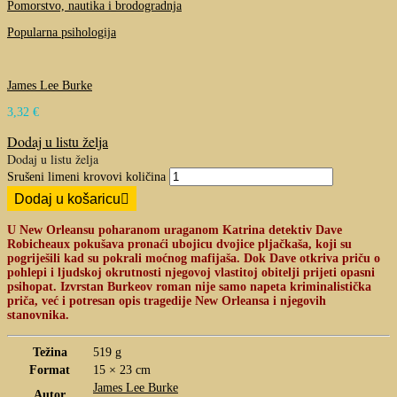
Pomorstvo, nautika i brodogradnja
Popularna psihologija
James Lee Burke
3,32
€
Dodaj u listu želja
Dodaj u listu želja
Srušeni limeni krovovi količina
Dodaj u košaricu
U New Orleansu poharanom uraganom Katrina detektiv Dave
Robicheaux pokušava pronaći ubojicu dvojice pljačkaša, koji su
pogriješili kad su pokrali moćnog mafijaša. Dok Dave otkriva priču o
pohlepi i ljudskoj okrutnosti njegovoj vlastitoj obitelji prijeti opasni
psihopat. Izvrstan Burkeov roman nije samo napeta kriminalistička
priča, već i potresan opis tragedije New Orleansa i njegovih
stanovnika.
Težina
519 g
Format
15 × 23 cm
James Lee Burke
Autor