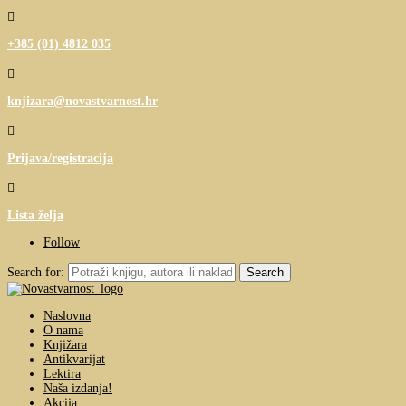

+385 (01) 4812 035

knjizara@novastvarnost.hr

Prijava/registracija

Lista želja
Follow
Search for:
Naslovna
O nama
Knjižara
Antikvarijat
Lektira
Naša izdanja!
Akcija