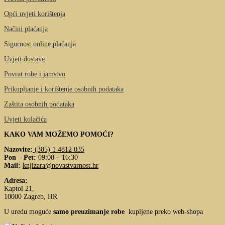
Opći uvjeti korištenja
Načini plaćanja
Sigurnost online plaćanja
Uvjeti dostave
Povrat robe i jamstvo
Prikupljanje i korištenje osobnih podataka
Zaštita osobnih podataka
Uvjeti kolačića
KAKO VAM MOŽEMO POMOĆI?
Nazovite:
(385) 1 4812 035
Pon – Pet:
09:00 – 16:30
Mail:
knjizara@novastvarnost.hr
Adresa:
Kaptol 21,
10000 Zagreb, HR
U uredu moguće
samo preuzimanje robe
kupljene preko web-shopa