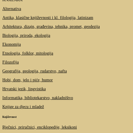
Alternativa
Antika, klasične književnosti i kl. filologija, latinizam
Arhitektura, dizajn, građevina, tehnika, promet, geodezija
Biologija, priroda, ekologija
Ekonomija
Etnologija, folklor, mitologija
Filozofija
Geografija, geologija, rudarstvo, nafta
Hobi, dom, jelo i piće, humor
Hrvatski jezik, lingvistika
Informatika, bibliotekarstvo, nakladništvo
Knjige za djecu i mladež
Književnost
Rječnici, priručnici, enciklopedije, leksikoni