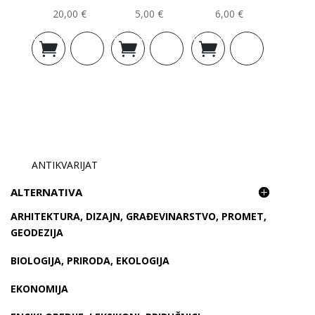
20,00
€
5,00
€
6,00
€
Dodaj u
Dodaj u
Dodaj u
košaricu
košaricu
košaricu
ANTIKVARIJAT
ALTERNATIVA
ARHITEKTURA, DIZAJN, GRAĐEVINARSTVO, PROMET,
GEODEZIJA
BIOLOGIJA, PRIRODA, EKOLOGIJA
EKONOMIJA