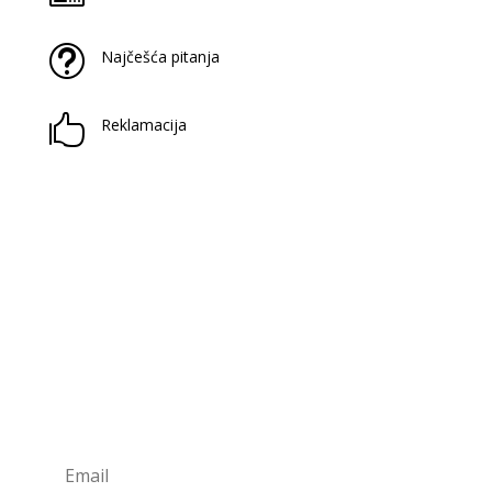
t
Najčešća pitanja

Reklamacija
Prijavite se na naš newsletter
Saznaj novitete u našoj knjižari i antikvarijatu!