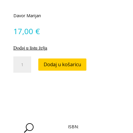
Davor Marijan
17,00
€
Dodaj u listu želja
Storm
Dodaj u košaricu
količina
U
ISBN: