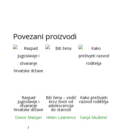
Povezani proizvodi
Raspad
Biti žena – vodič
Kako preživjeti
Jugoslavije i
kroz život od
razvod roditelja
stvaranje
adolescencije
hrvatske države
do starosti
Davor Marijan
Helen Lawrence
Sanja Mudrinić
i