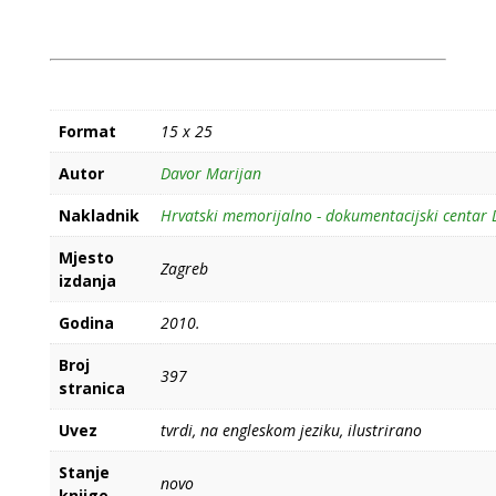
Format
15 x 25
Autor
Davor Marijan
Nakladnik
Hrvatski memorijalno - dokumentacijski centar
Mjesto
Zagreb
izdanja
Godina
2010.
Broj
397
stranica
Uvez
tvrdi, na engleskom jeziku, ilustrirano
Stanje
novo
knjige