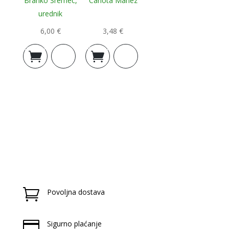
Branko Sremec,
Carlota Manez
urednik
6,00
€
3,48
€
Dodaj u
Dodaj u
košaricu
košaricu

Povoljna dostava

Sigurno plaćanje