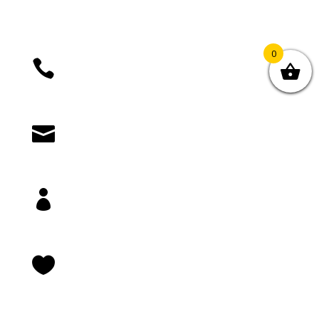
0

+385 (01) 4812 035

knjizara@novastvarnost.hr

Prijava/registracija

Lista želja