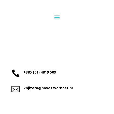

+385 (01) 4819 509

knjizara@novastvarnost.hr