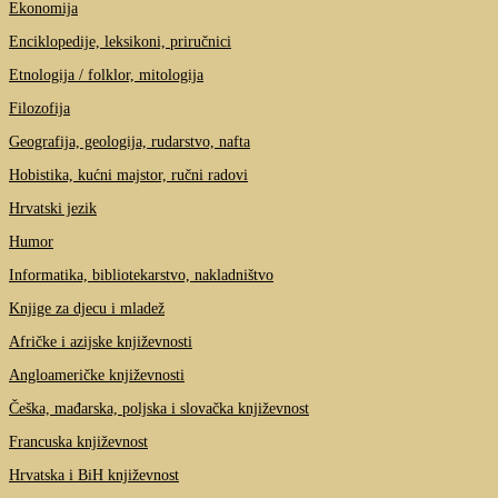
Ekonomija
Enciklopedije, leksikoni, priručnici
Etnologija / folklor, mitologija
Filozofija
Geografija, geologija, rudarstvo, nafta
Hobistika, kućni majstor, ručni radovi
Hrvatski jezik
Humor
Informatika, bibliotekarstvo, nakladništvo
Knjige za djecu i mladež
Afričke i azijske književnosti
Angloameričke književnosti
Češka, mađarska, poljska i slovačka književnost
Francuska književnost
Hrvatska i BiH književnost