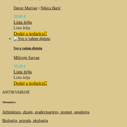
Davor Marijan
i
Nikica Barić
20,00
€
Lista želja
Lista želja
Dodaj u košaricu
Sve o vašem djetetu
Milivoje Sarvan
10,49
€
Lista želja
Lista želja
Dodaj u košaricu
ANTIKVARIJAT
Alternativa
Arhitektura, dizajn, građevinarstvo, promet, geodezija
Biologija, priroda, ekologija