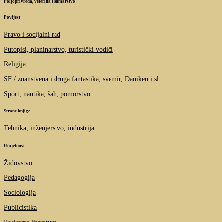
Poljoprivreda, veterina i šumarstvo
Povijest
Pravo i socijalni rad
Putopisi, planinarstvo, turistički vodiči
Religija
SF / znanstvena i druga fantastika, svemir, Daniken i sl.
Sport, nautika, šah, pomorstvo
Strane knjige
Tehnika, inženjerstvo, industrija
Umjetnost
Židovstvo
Pedagogija
Sociologija
Publicistika