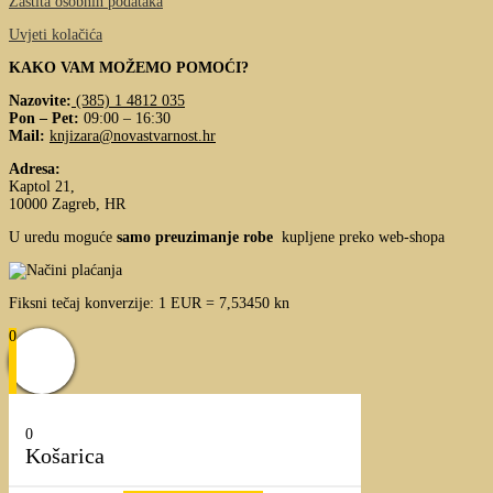
Zaštita osobnih podataka
Uvjeti kolačića
KAKO VAM MOŽEMO POMOĆI?
Nazovite:
(385) 1 4812 035
Pon – Pet:
09:00 – 16:30
Mail:
knjizara@novastvarnost.hr
Adresa:
Kaptol 21,
10000 Zagreb, HR
U uredu moguće
samo preuzimanje robe
kupljene preko web-shopa
Fiksni tečaj konverzije: 1 EUR = 7,53450 kn
0
0
Košarica