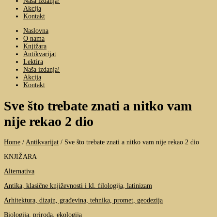
Naša izdanja!
Akcija
Kontakt
Naslovna
O nama
Knjižara
Antikvarijat
Lektira
Naša izdanja!
Akcija
Kontakt
Sve što trebate znati a nitko vam
nije rekao 2 dio
Home
/
Antikvarijat
/
Sve što trebate znati a nitko vam nije rekao 2 dio
KNJIŽARA
Alternativa
Antika, klasične književnosti i kl. filologija, latinizam
Arhitektura, dizajn, građevina, tehnika, promet, geodezija
Biologija, priroda, ekologija