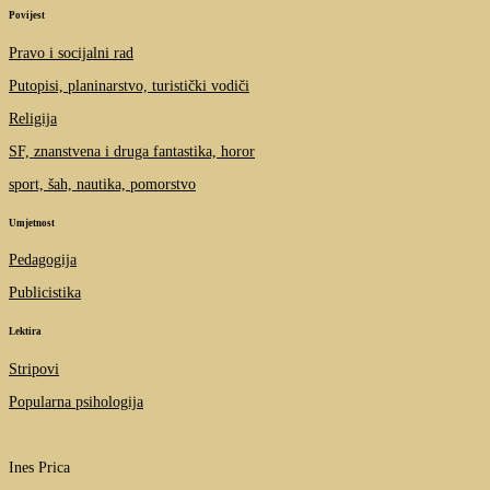
Povijest
Pravo i socijalni rad
Putopisi, planinarstvo, turistički vodiči
Religija
SF, znanstvena i druga fantastika, horor
sport, šah, nautika, pomorstvo
Umjetnost
Pedagogija
Publicistika
Lektira
Stripovi
Popularna psihologija
Ines Prica