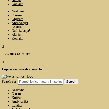
Akcija
Kontakt
Naslovna
O nama
Knjižara
Antikvarijat
Lektira
Naša izdanja!
Akcija
Kontakt

+385 (01) 4819 509

knjizara@novastvarnost.hr
Search for:
Naslovna
O nama
Knjižara
Antikvarijat
Lektira