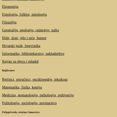
Ekonomija
Etnologija, folklor, mitologija
Filozofija
Geografija, geologija, rudarstvo, nafta
Hobi, dom, jelo i piće, humor
Hrvatski jezik, lingvistika
Informatika, bibliotekarstvo, nakladništvo
Knjige za djecu i mladež
Književnost
Rječnici, priručnici, enciklopedije, leksikoni
Matematika, fizika, kemija
Medicina, stomatologija, psihologija, psihijatrija
Politologija, sociologija, novinarstvo
Poljoprivreda, veterina i šumarstvo