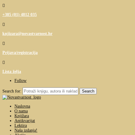

+385 (01) 4812 035

knjizara@novastvarnost.hr

Prijava/registracija

Lista želja
Follow
Search for:
Naslovna
O nama
Knjižara
Antikvarijat
Lektira
Naša izdanja!