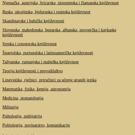
Njemačka, austrijska, švicarska, nizozemska i flamanska književnost
Ruska, ukrajinska, bjeloruska i rusinska književnost
Skandinavske i baltičke književnosti
Slovenska, makedonska, bugarska, albanska, novogrčka i kavkaske
književnosti
Srpska i crnogorska književnost
Španjolska, portugalska i latinoameričke književnosti
Talijanska, rumunjska i malteška književnost
Teorija književnosti i prevodilaštvo
Lingvistika, rječnici, priručnici za učenje stranih jezika
Matematika, fizika, kemija, astronomija
Medicina, stomatologija
Militarija
Psihologija, psihijatrija
Politologija, novinarstvo, komunikacije