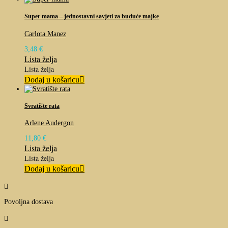
Super mama – jednostavni savjeti za buduće majke
Carlota Manez
3,48
€
Lista želja
Lista želja
Dodaj u košaricu
Svratište rata
Arlene Audergon
11,80
€
Lista želja
Lista želja
Dodaj u košaricu

Povoljna dostava
