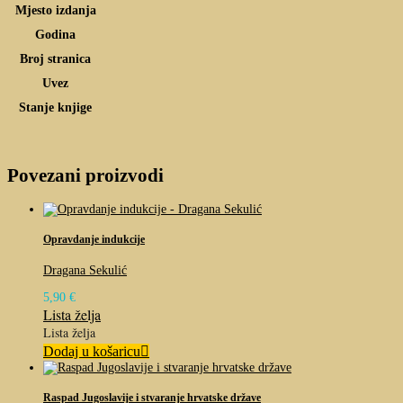
Mjesto izdanja
Godina
Broj stranica
Uvez
Stanje knjige
Povezani proizvodi
Opravdanje indukcije
Dragana Sekulić
5,90
€
Lista želja
Lista želja
Dodaj u košaricu
Raspad Jugoslavije i stvaranje hrvatske države