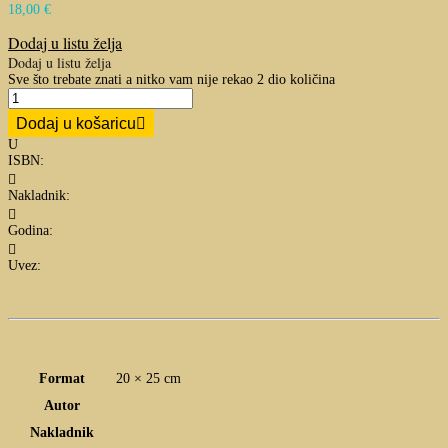
18,00
€
Dodaj u listu želja
Dodaj u listu želja
Sve što trebate znati a nitko vam nije rekao 2 dio količina
Dodaj u košaricu
U
ISBN:

Nakladnik:

Godina:

Uvez:
Format
20 × 25 cm
Autor
Nakladnik