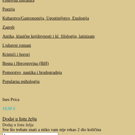
Poslovna literatura
Poezija
Kuharstvo/Gastronomija, Ugostiteljstvo, Enologija
Zagreb
Antika, klasične književnosti i kl. filologija, latinizam
Ljubavni romani
Krimići i horori
Bosna i Hercegovina (BiH)
Pomorstvo, nautika i brodogradnja
Popularna psihologija
Ines Prica
18,00
€
Dodaj u listu želja
Dodaj u listu želja
Sve što trebate znati a nitko vam nije rekao 2 dio količina