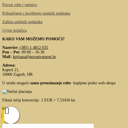
Povrat robe i jamstvo
Prikupljanje i korištenje osobnih podataka
Zaštita osobnih podataka
Uvjeti kolačića
KAKO VAM MOŽEMO POMOĆI?
Nazovite:
(385) 1 4812 035
Pon – Pet:
09:00 – 16:30
Mail:
knjizara@novastvarnost.hr
Adresa:
Kaptol 21,
10000 Zagreb, HR
U uredu moguće
samo preuzimanje robe
kupljene preko web-shopa
Fiksni tečaj konverzije: 1 EUR = 7,53450 kn
0