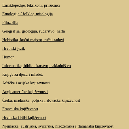
Enciklopedije, leksikoni, priručnici
Etnologija / folklor, mitologija
Filozofija
Geografija, geologija, rudarstvo, nafta
Hobistika, kućni majstor, ručni radovi
Hrvatski jezik
Humor
Informatika, bibliotekarstvo, nakladništvo
Knjige za djecu i mladež
Afričke i azijske književnosti
Angloameričke književnosti
Češka, mađarska, poljska i slovačka književnost
Francuska književnost
Hrvatska i BiH književnost
Njemačka, austrijska, švicarska, nizozemska i flamanska književnost