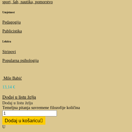
sport, šah, nautika, pomorstvo
Umjetnost
Pedagogija
Publicistika
Lektira
Stripovi
Popularna psihologija
Mile Babić
13,14
€
Dodaj u listu želja
Dodaj u listu želja
Temeljna pitanja suvremene filozofije količina
Dodaj u košaricu
U