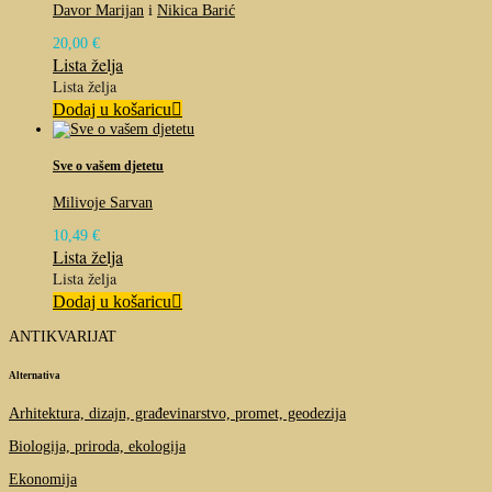
Davor Marijan
i
Nikica Barić
20,00
€
Lista želja
Lista želja
Dodaj u košaricu
Sve o vašem djetetu
Milivoje Sarvan
10,49
€
Lista želja
Lista želja
Dodaj u košaricu
ANTIKVARIJAT
Alternativa
Arhitektura, dizajn, građevinarstvo, promet, geodezija
Biologija, priroda, ekologija
Ekonomija