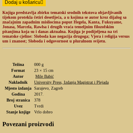
Dodaj u košaricu
Knjiga predstavlja zbirku tematski srodnih tekstova objavljivanih
tijekom protekla četiri desetljeća, a u kojima se autor kroz dijalog sa
značajnim zapadnim misliocima poput Hegela, Kanta, Fukuyame,
Jonasa, Marcela, Rawlsa i drugih vraća temeljnim filozofskim
pitanjima koja su i danas aktualna. Knjiga je podijeljena na tri
tematske cjeline: Sloboda kao negacija drugoga; Vjera i religija versus
um i znanost; Sloboda i odgovornost u pluralnom svijetu.
Težina
000 g
Format
23 × 15 cm
Autor
Mile Babić
Nakladnik
University Press, Izdanja Magistrat i Plejada
Mjesto izdanja
Sarajevo, Zagreb
Godina
2017.
Broj stranica
378
Uvez
Tvrdi
Stanje knjige
Vrlo dobro
Povezani proizvodi