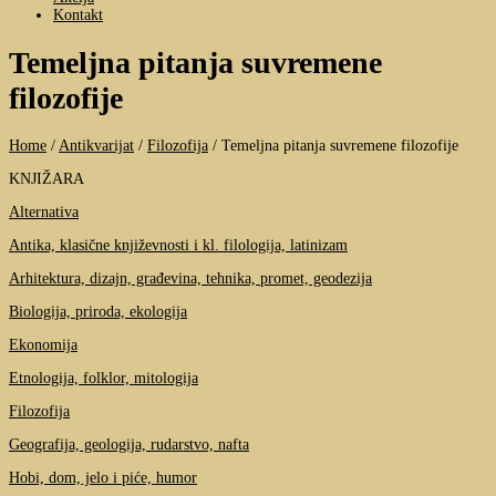
Kontakt
Temeljna pitanja suvremene
filozofije
Home
/
Antikvarijat
/
Filozofija
/
Temeljna pitanja suvremene filozofije
KNJIŽARA
Alternativa
Antika, klasične književnosti i kl. filologija, latinizam
Arhitektura, dizajn, građevina, tehnika, promet, geodezija
Biologija, priroda, ekologija
Ekonomija
Etnologija, folklor, mitologija
Filozofija
Geografija, geologija, rudarstvo, nafta
Hobi, dom, jelo i piće, humor