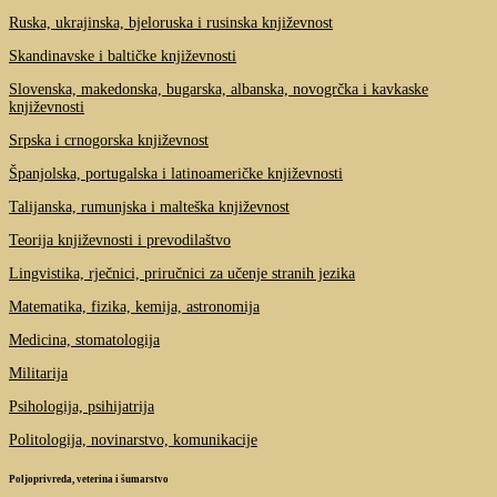
Ruska, ukrajinska, bjeloruska i rusinska književnost
Skandinavske i baltičke književnosti
Slovenska, makedonska, bugarska, albanska, novogrčka i kavkaske
književnosti
Srpska i crnogorska književnost
Španjolska, portugalska i latinoameričke književnosti
Talijanska, rumunjska i malteška književnost
Teorija književnosti i prevodilaštvo
Lingvistika, rječnici, priručnici za učenje stranih jezika
Matematika, fizika, kemija, astronomija
Medicina, stomatologija
Militarija
Psihologija, psihijatrija
Politologija, novinarstvo, komunikacije
Poljoprivreda, veterina i šumarstvo