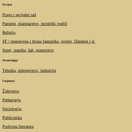
Povijest
Pravo i socijalni rad
Putopisi, planinarstvo, turistički vodiči
Religija
SF / znanstvena i druga fantastika, svemir, Daniken i sl.
Sport, nautika, šah, pomorstvo
Strane knjige
Tehnika, inženjerstvo, industrija
Umjetnost
Židovstvo
Pedagogija
Sociologija
Publicistika
Poslovna literatura