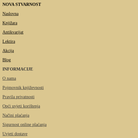
NOVA STVARNOST
Naslovna
Knjižara
Antikvarijat
Lektira
Akcija
Blog
INFORMACIJE
O nama
Pojmovnik književnosti
Pravila privatnosti
Opći uvjeti korištenja
Načini plaćanja
Sigurnost online plaćanja
Uvjeti dostave