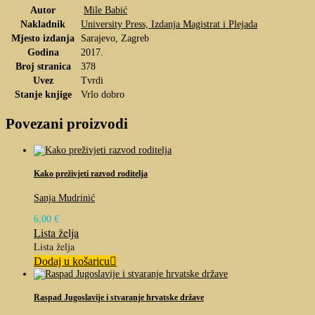
Autor
Mile Babić
Nakladnik
University Press, Izdanja Magistrat i Plejada
Mjesto izdanja
Sarajevo, Zagreb
Godina
2017.
Broj stranica
378
Uvez
Tvrdi
Stanje knjige
Vrlo dobro
Povezani proizvodi
Kako preživjeti razvod roditelja
Sanja Mudrinić
6,00
€
Lista želja
Lista želja
Dodaj u košaricu
Raspad Jugoslavije i stvaranje hrvatske države