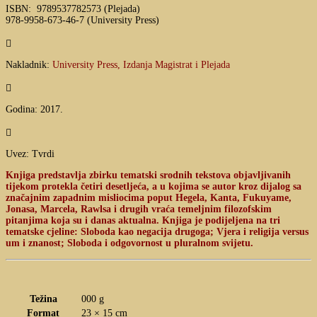
ISBN: 9789537782573 (Plejada)
978-9958-673-46-7 (University Press)

Nakladnik:
University Press, Izdanja Magistrat i Plejada

Godina: 2017.

Uvez: Tvrdi
Knjiga predstavlja zbirku tematski srodnih tekstova objavljivanih
tijekom protekla četiri desetljeća, a u kojima se autor kroz dijalog sa
značajnim zapadnim misliocima poput Hegela, Kanta, Fukuyame,
Jonasa, Marcela, Rawlsa i drugih vraća temeljnim filozofskim
pitanjima koja su i danas aktualna. Knjiga je podijeljena na tri
tematske cjeline: Sloboda kao negacija drugoga; Vjera i religija versus
um i znanost; Sloboda i odgovornost u pluralnom svijetu.
Težina
000 g
Format
23 × 15 cm