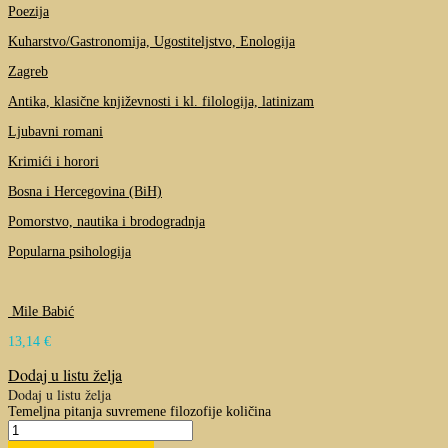
Poezija
Kuharstvo/Gastronomija, Ugostiteljstvo, Enologija
Zagreb
Antika, klasične književnosti i kl. filologija, latinizam
Ljubavni romani
Krimići i horori
Bosna i Hercegovina (BiH)
Pomorstvo, nautika i brodogradnja
Popularna psihologija
Mile Babić
13,14
€
Dodaj u listu želja
Dodaj u listu želja
Temeljna pitanja suvremene filozofije količina