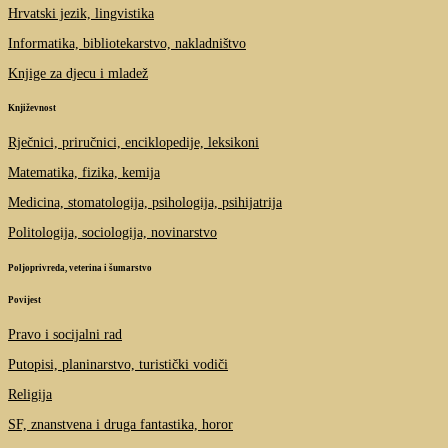
Hrvatski jezik, lingvistika
Informatika, bibliotekarstvo, nakladništvo
Knjige za djecu i mladež
Književnost
Rječnici, priručnici, enciklopedije, leksikoni
Matematika, fizika, kemija
Medicina, stomatologija, psihologija, psihijatrija
Politologija, sociologija, novinarstvo
Poljoprivreda, veterina i šumarstvo
Povijest
Pravo i socijalni rad
Putopisi, planinarstvo, turistički vodiči
Religija
SF, znanstvena i druga fantastika, horor