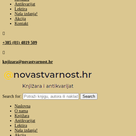
Antikvarijat
Lektira
Naša izdanja!
Akcija
Kontakt

+385 (01) 4819 509

knjizara@novastvarnost.hr
Search for:
Naslovna
O nama
Knjižara
Antikvarijat
Lektira
Naša izdanja!
Akcija