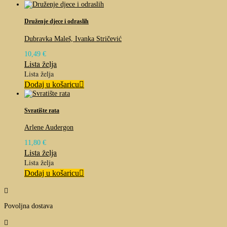
Druženje djece i odraslih
Dubravka Maleš, Ivanka Stričević
10,49
€
Lista želja
Lista želja
Dodaj u košaricu
Svratište rata
Arlene Audergon
11,80
€
Lista želja
Lista želja
Dodaj u košaricu

Povoljna dostava
