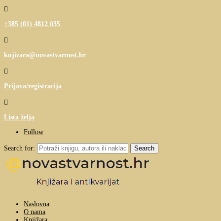

+385 (01) 4812 035

knjizara@novastvarnost.hr

Prijava/registracija

Lista želja
Follow
Search for:
Naslovna
O nama
Knjižara