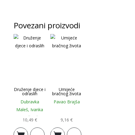
Povezani proizvodi
Druženje djece i
Umijeće
odraslih
bračnog života
Dubravka
Pavao Brajša
Maleš, Ivanka
Stričević
10,49
€
9,16
€
Dodaj u
Dodaj u