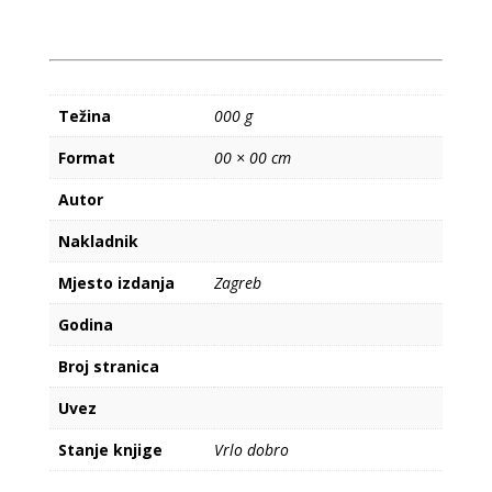
dječju
odjeću
količina
Težina
000 g
Format
00 × 00 cm
Autor
Nakladnik
Mjesto izdanja
Zagreb
Godina
Broj stranica
Uvez
Stanje knjige
Vrlo dobro