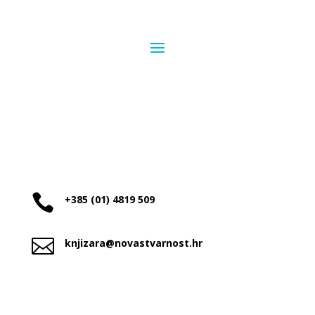

+385 (01) 4819 509

knjizara@novastvarnost.hr