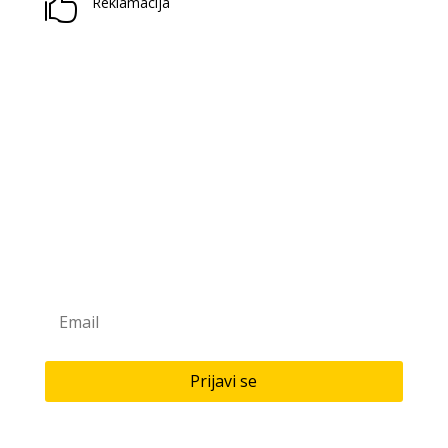

Reklamacija
Prijavite se na naš newsletter
Saznaj novitete u našoj knjižari i antikvarijatu!
Prijavi se