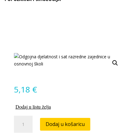
5,18
€
Dodaj u listu želja
Teorija
Dodaj u košaricu
kroja
za