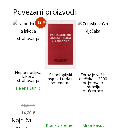
Povezani proizvodi
-13 %
Nepodnošljiva
Psihologijski
Zdravlje vaših
lakoća
aspekti rada u
dječaka – 2000
strahovanja
smjenama
pojmova o
zdravlju
Helena Šunjić
muškaraca
16,32
€
14,20
€
Najniža
Branko Sremec,
Milka Pašić,
cijena