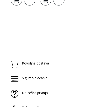
košaricu
košaricu

Povoljna dostava

Sigurno plaćanje
t
Najčešća pitanja