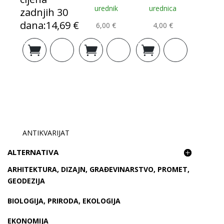
urednik
urednica
zadnjih 30
dana:
14,69
€
6,00
€
4,00
€
Izvorna
Trenutna
Dodaj u
Dodaj u
Dodaj u
cijena
cijena
košaricu
košaricu
košaricu
bila
je:
je:
14,20 €.
16,32 €.
ANTIKVARIJAT
ALTERNATIVA
ARHITEKTURA, DIZAJN, GRAĐEVINARSTVO, PROMET,
GEODEZIJA
BIOLOGIJA, PRIRODA, EKOLOGIJA
EKONOMIJA