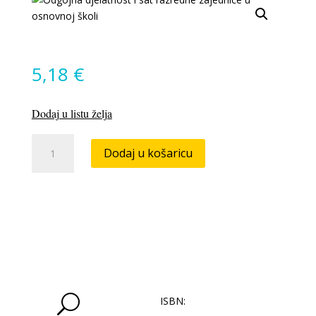
5,18
€
Dodaj u listu želja
Teorija
Dodaj u košaricu
kroja
za
dječju
odjeću
količina
U
ISBN: