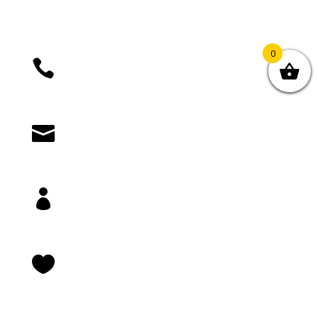
0

+385 (01) 4812 035

knjizara@novastvarnost.hr

Prijava/registracija

Lista želja