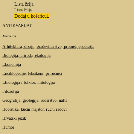
Lista želja
Lista želja
Dodaj u košaricu
ANTIKVARIJAT
Alternativa
Arhitektura, dizajn, građevinarstvo, promet, geodezija
Biologija, priroda, ekologija
Ekonomija
Enciklopedije, leksikoni, priručnici
Etnologija / folklor, mitologija
Filozofija
Geografija, geologija, rudarstvo, nafta
Hobistika, kućni majstor, ručni radovi
Hrvatski jezik
Humor