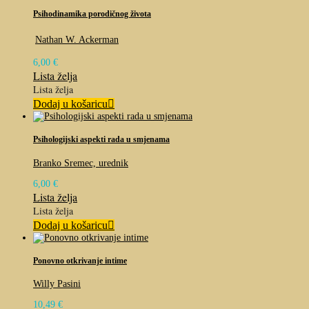
Psihodinamika porodičnog života
Nathan W. Ackerman
6,00
€
Lista želja
Lista želja
Dodaj u košaricu
Psihologijski aspekti rada u smjenama
Branko Sremec, urednik
6,00
€
Lista želja
Lista želja
Dodaj u košaricu
Ponovno otkrivanje intime
Willy Pasini
10,49
€