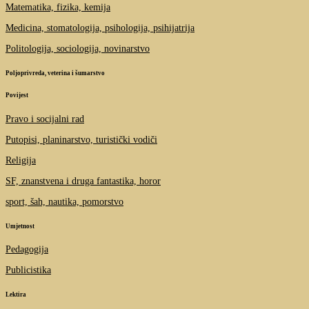
Matematika, fizika, kemija
Medicina, stomatologija, psihologija, psihijatrija
Politologija, sociologija, novinarstvo
Poljoprivreda, veterina i šumarstvo
Povijest
Pravo i socijalni rad
Putopisi, planinarstvo, turistički vodiči
Religija
SF, znanstvena i druga fantastika, horor
sport, šah, nautika, pomorstvo
Umjetnost
Pedagogija
Publicistika
Lektira