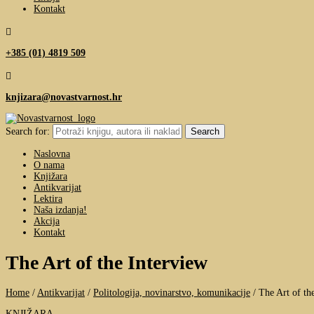
Kontakt

+385 (01) 4819 509

knjizara@novastvarnost.hr
Search for:
Naslovna
O nama
Knjižara
Antikvarijat
Lektira
Naša izdanja!
Akcija
Kontakt
The Art of the Interview
Home
/
Antikvarijat
/
Politologija, novinarstvo, komunikacije
/
The Art of th
KNJIŽARA