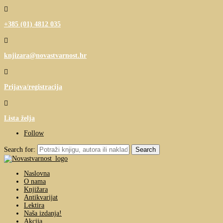

+385 (01) 4812 035

knjizara@novastvarnost.hr

Prijava/registracija

Lista želja
Follow
Search for:
Naslovna
O nama
Knjižara
Antikvarijat
Lektira
Naša izdanja!
Akcija