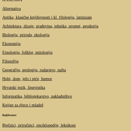
Alternativa
Antika, klasične književnosti i kl. filologija, latinizam
Arhitektura, dizajn, građevina, tehnika, promet, geodezija
Biologija, priroda, ekologija
Ekonomija
Etnologija, folklor, mitologija
Filozofija
Geografija, geologija, rudarstvo, nafta
Hobi, dom, jelo i piće, humor
Hrvatski jezik, lingvistika
Informatika, bibliotekarstvo, nakladništvo
Knjige za djecu i mladež
Književnost
Rječnici, priručnici, enciklopedije, leksikoni