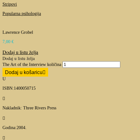
Stripovi
Popularna psihologija
Lawrence Grobel
7,00
€
Dodaj u listu želja
Dodaj u listu želja
The Art of the Interview količina
Dodaj u košaricu
U
ISBN:1400050715

Nakladnik: Three Rivers Press

Godina:2004.
