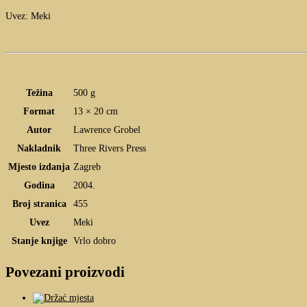
Uvez: Meki
Težina
500 g
Format
13 × 20 cm
Autor
Lawrence Grobel
Nakladnik
Three Rivers Press
Mjesto izdanja
Zagreb
Godina
2004.
Broj stranica
455
Uvez
Meki
Stanje knjige
Vrlo dobro
Povezani proizvodi