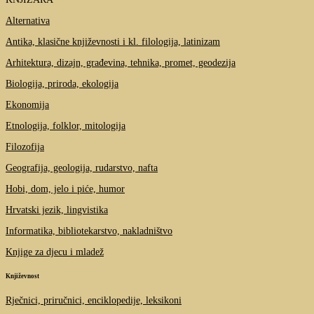
Alternativa
Antika, klasične književnosti i kl. filologija, latinizam
Arhitektura, dizajn, građevina, tehnika, promet, geodezija
Biologija, priroda, ekologija
Ekonomija
Etnologija, folklor, mitologija
Filozofija
Geografija, geologija, rudarstvo, nafta
Hobi, dom, jelo i piće, humor
Hrvatski jezik, lingvistika
Informatika, bibliotekarstvo, nakladništvo
Knjige za djecu i mladež
Književnost
Rječnici, priručnici, enciklopedije, leksikoni