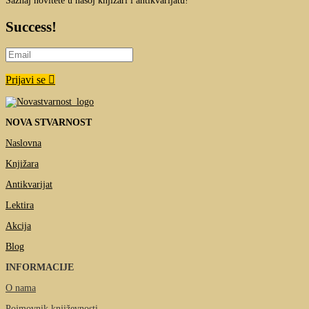
Saznaj novitete u našoj knjižari i antikvarijatu!
Success!
Prijavi se
NOVA STVARNOST
Naslovna
Knjižara
Antikvarijat
Lektira
Akcija
Blog
INFORMACIJE
O nama
Pojmovnik književnosti