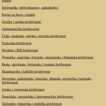
Humor
Informatika, bibliotekarstvo, nakladništvo
Knjige za djecu i mladež
Afričke i azijske književnosti
Angloameričke književnosti
Češka, mađarska, poljska i slovačka književnost
Francuska književnost
Hrvatska i BiH književnost
Njemačka, austrijska, švicarska, nizozemska i flamanska književnost
Ruska, ukrajinska, bjeloruska i rusinska književnost
Skandinavske i baltičke književnosti
Slovenska, makedonska, bugarska, albanska, novogrčka i kavkaske
književnosti
Srpska i crnogorska književnost
Španjolska, portugalska i latinoameričke književnosti
Talijanska, rumunjska i malteška književnost