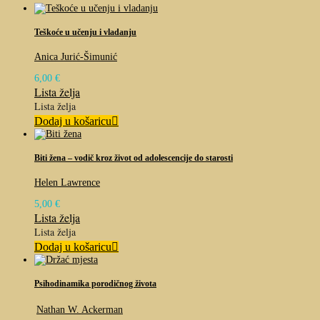
Teškoće u učenju i vladanju
Anica Jurić-Šimunić
6,00
€
Lista želja
Lista želja
Dodaj u košaricu
Biti žena – vodič kroz život od adolescencije do starosti
Helen Lawrence
5,00
€
Lista želja
Lista želja
Dodaj u košaricu
Psihodinamika porodičnog života
Nathan W. Ackerman