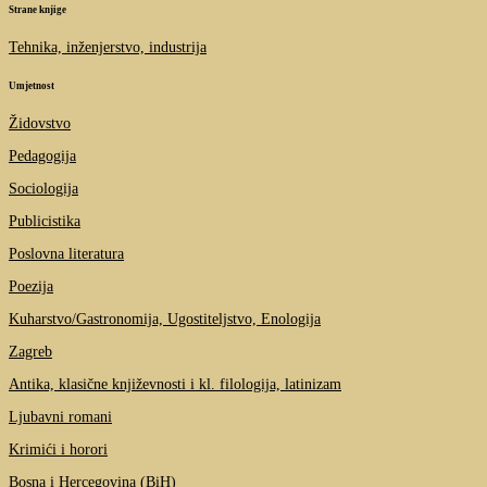
Strane knjige
Tehnika, inženjerstvo, industrija
Umjetnost
Židovstvo
Pedagogija
Sociologija
Publicistika
Poslovna literatura
Poezija
Kuharstvo/Gastronomija, Ugostiteljstvo, Enologija
Zagreb
Antika, klasične književnosti i kl. filologija, latinizam
Ljubavni romani
Krimići i horori
Bosna i Hercegovina (BiH)