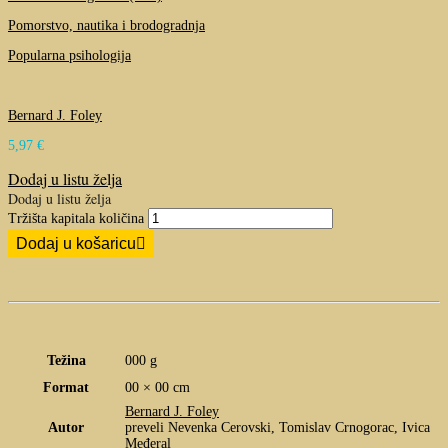
Pomorstvo, nautika i brodogradnja
Popularna psihologija
Bernard J. Foley
5,97
€
Dodaj u listu želja
Dodaj u listu želja
Tržišta kapitala količina
Dodaj u košaricu
Težina
000 g
Format
00 × 00 cm
Bernard J. Foley
Autor
preveli Nevenka Cerovski, Tomislav Crnogorac, Ivica
Međeral