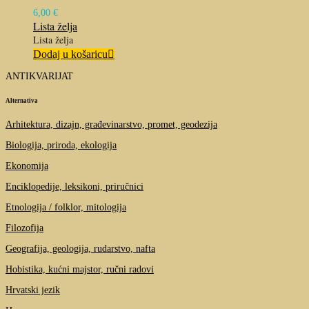
6,00
€
Lista želja
Lista želja
Dodaj u košaricu
ANTIKVARIJAT
Alternativa
Arhitektura, dizajn, građevinarstvo, promet, geodezija
Biologija, priroda, ekologija
Ekonomija
Enciklopedije, leksikoni, priručnici
Etnologija / folklor, mitologija
Filozofija
Geografija, geologija, rudarstvo, nafta
Hobistika, kućni majstor, ručni radovi
Hrvatski jezik