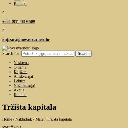
Kontakt

+385 (01) 4819 509

knjizara@novastvarnost.hr
Search for:
Naslovna
O nama
Knjižara
Antikvarijat
Lektira
Naša izdanja!
Akcija
Kontakt
Tržišta kapitala
Home
/
Nakladnik
/
Mate
/
Tržišta kapitala
KNJIŽARA