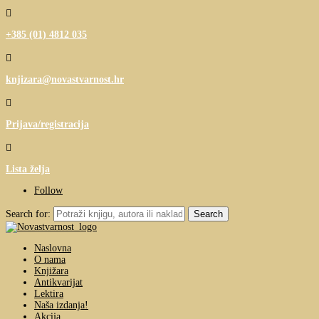

+385 (01) 4812 035

knjizara@novastvarnost.hr

Prijava/registracija

Lista želja
Follow
Search for:
Naslovna
O nama
Knjižara
Antikvarijat
Lektira
Naša izdanja!
Akcija