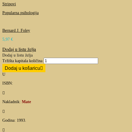
Stripovi
Popularna psihologija
Bernard J. Foley
5,97
€
Dodaj u listu želja
Dodaj u listu želja
Tržišta kapitala količina
Dodaj u košaricu
U
ISBN:

Nakladnik:
Mate

Godina: 1993.
