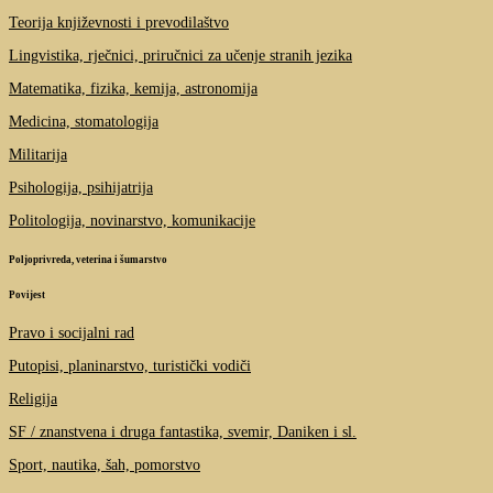
Teorija književnosti i prevodilaštvo
Lingvistika, rječnici, priručnici za učenje stranih jezika
Matematika, fizika, kemija, astronomija
Medicina, stomatologija
Militarija
Psihologija, psihijatrija
Politologija, novinarstvo, komunikacije
Poljoprivreda, veterina i šumarstvo
Povijest
Pravo i socijalni rad
Putopisi, planinarstvo, turistički vodiči
Religija
SF / znanstvena i druga fantastika, svemir, Daniken i sl.
Sport, nautika, šah, pomorstvo