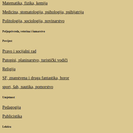
Matematika, fizika, kemija
Medicina, stomatologija, psihologija, psihijatrija
Politologija, sociologija, novinarstvo
Poljoprivreda, veterina i šumarstvo
Povijest
Pravo i socijalni rad
Putopisi, planinarstvo, turistički vodiči
Religija
SF, znanstvena i druga fantastika, horor
sport, šah, nautika, pomorstvo
Umjetnost
Pedagogija
Publicistika
Lektira